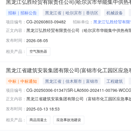
黑龙江弘胜经贸有限责任公司(哈尔滨市华能集中供热有
招标｜招标公告
黑龙江省｜哈尔滨市｜香坊区
机械设备
项目编号：
CG-20260803-09482
招标单位：
黑龙江弘胜经贸有限
黑龙江弘胜经贸有限责任公司（哈尔滨市华能集中供热有限
正文内容：
司物资招标采购公告根据《黑龙江省建设投资集团阳光采购管理
发布时间：
2026-08-05
采购需求，现组织意向供应商对本次采购需求进行竞价采购
改造项目-2026年
相关产品：
空气预热器
黑龙江省建筑安装集团有限公司(富锦市化工园区应急
中标｜中标通知
黑龙江省｜佳木斯市｜富锦市
工程建筑
项目编号：
CG-20250306-01347(SR-LA0500-202411-00796-WCCG
黑龙江省建筑安装集团有限公司（富锦市化工园区应急事
正文内容：
称：黑龙江省建筑安装集团有限公司（富锦市化工园区应急事故池建设
发布时间：
2025-03-13 18:53
WCCG001）三、采购方式：竞价采购四、采购需求：物
定成交
相关产品：
商品混凝土
应急事故池建设