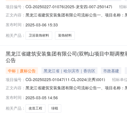
项目编号：
CG-20250227-01076(2025-龙安四-007-250147)
招标
黑龙江省建筑安装集团有限公司流标公告一、项目名称：黑龙
正文内容：
饰材料采购招标二、项目编号：CG-20250227-01076（
发布时间：
2025-03-06 15:33
购人：黑龙江弘胜经贸有限责任公司六、采购预算：566646
相关产品：
卫浴装饰材料
装饰材料
黑龙江省建筑安装集团有限公司(双鸭山项目中期调整双
公告
中标｜废标公告
黑龙江省｜哈尔滨市｜香坊区
市政基建
项目编号：
CG-20250225-01047(11-CL-2024(北秀)001)
招标单
黑龙江省建筑安装集团有限公司流标公告一、项目名称：黑
正文内容：
——绿植采购招标二、项目编号：CG-20250225-01
发布时间：
2025-03-05 14:56
六、采购预算：2200880元六、采购公告发布日期：20
相关产品：
改造工程
绿植