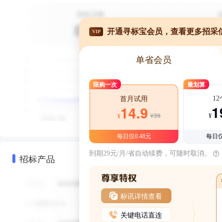
开通寻标宝会员，查看更多招采
VIP
单省会员
限购一次
最划算
1
首月试用
1
14.9
¥39
¥
¥
每日仅0.48元
每日仅
到期29元/月/省自动续费，可随时取消。
招标产品
标讯详情查看
关键电话直连