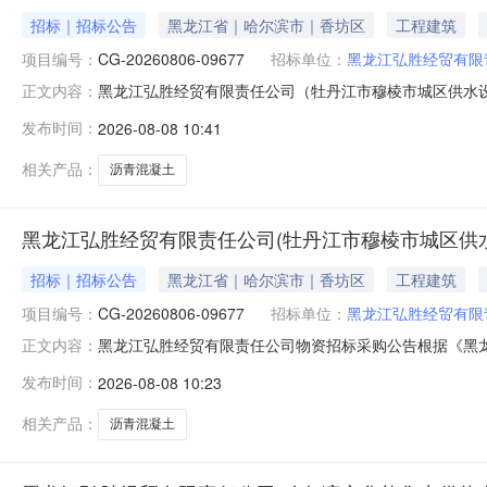
招标｜招标公告
黑龙江省｜哈尔滨市｜香坊区
工程建筑
项目编号：
CG-20260806-09677
招标单位：
黑龙江弘胜经贸有限
黑龙江弘胜经贸有限责任公司（牡丹江市穆棱市城区供水
正文内容：
建设投资集团阳光采购管理办法（暂行）》和《国有企业采购操
发布时间：
2026-08-08 10:41
采购需求进行竞价采购，公告内容如下：1.项目概况1.
1.2招标采购编号：CG-
相关产品：
沥青混凝土
黑龙江弘胜经贸有限责任公司(牡丹江市穆棱市城区供
招标｜招标公告
黑龙江省｜哈尔滨市｜香坊区
工程建筑
项目编号：
CG-20260806-09677
招标单位：
黑龙江弘胜经贸有限
黑龙江弘胜经贸有限责任公司物资招标采购公告根据《黑龙江省
正文内容：
江省建筑安装集团有限公司采购需求，现组织意向供应商对
发布时间：
2026-08-08 10:23
市城区供水设施提升改造工程项目）——沥青混凝土采购招标1.
相关产品：
沥青混凝土