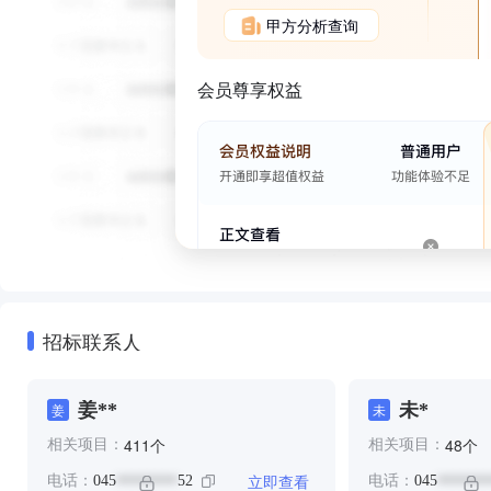
甲方分析查询
会员尊享权益
招标联系人
姜**
未*
姜
未
个
个
411
48
相关项目：
相关项目：
立即查看
电话：
045
52
电话：
045
********
*******