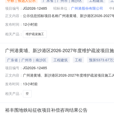
中标｜候选人公示
广东省｜广州市｜南沙区
工程建筑
工
项目编号：
JG2026-12485
招标单位：
广州港股份有限公司
中
公示信息招标项目名称广州港黄埔、新沙港区2026-202
正文内容：
人公示投资项目代码2603-440116-04-01-763102,2602-440112
发布时间：
12小时前
440115-04-01-841916投资项目名称广州港股份有限公
相关产品：
维护疏浚施工
广州港黄埔、新沙港区2026-2027年度维护疏浚项
广东省｜广州市｜南沙区
工程建筑
工程
预算5373.67
项目编号：
JG2026-12485
广州港黄埔、新沙港区2026-2027年度维护疏浚项目施工
正文内容：
资格审查结果公示广州港黄埔、新沙港区2026-2027年度
发布时间：
13小时前
查结果（通过/不通过）资审不通过具体原因1中交天津航道局
相关产品：
空
裕丰围地铁站征收项目补偿咨询结果公告