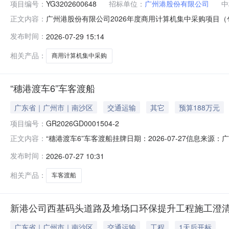
项目编号：
YG3202600648
招标单位：
广州港股份有限公司
中
广州港股份有限公司2026年度商用计算机集中采购项目（包一
正文内容：
0x18c6affc6988fdf4d742abcbaaadc056f0342e
发布时间：
2026-07-29 15:14
0x18c6affcbcfff504d67dd9ab2ff4e5cfb8113270cca78172
相关产品：
商用计算机集中采购
“穗港渡车6”车客渡船
广东省｜广州市｜南沙区
交通运输
其它
预算188万元
项目编号：
GR2026GD0001504-2
“穗港渡车6”车客渡船挂牌日期：2026-07-27信息来源
正文内容：
名称广州港股份有限公司转让标的所在地区黄埔区挂牌价格18
发布时间：
2026-07-27 10:31
17:00前完成受让申请手续（含提交《资产受让申请书》及
相关产品：
车客渡船
新港公司西基码头道路及堆场口环保提升工程施工澄
广东省｜广州市｜南沙区
交通运输
工程
1天后开标