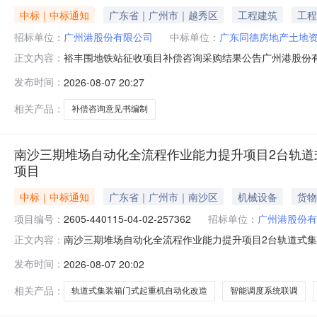
中标｜中标通知
广东省｜广州市｜越秀区
工程建筑
工程
招标单位：
广州港股份有限公司
中标单位：
广东同德房地产土地
裕丰围地铁站征收项目补偿咨询采购结果公告广州港股份
正文内容：
称：裕丰围地铁站征收项目补偿咨询二、项目类别：服务
发布时间：
2026-08-07 20:27
地产估价有限公司、深圳市国誉资产评估房地产土地估价顾
广东同德房地产土地资产评估与规划测绘有
相关产品：
补偿咨询意见书编制
南沙三期堆场自动化全流程作业能力提升项目2台轨道
项目
中标｜中标通知
广东省｜广州市｜南沙区
机械设备
货物
项目编号：
2605-440115-04-02-257362
招标单位：
广州港股份有
南沙三期堆场自动化全流程作业能力提升项目2台轨道式集装
正文内容：
0716:47信息来源：广东省份：广东省投资项目代码2605
发布时间：
2026-08-07 20:02
程作业能力提升项目2台轨道式集装箱门式起重机自动化
项目公告名称
相关产品：
轨道式集装箱门式起重机自动化改造
智能调度系统联调