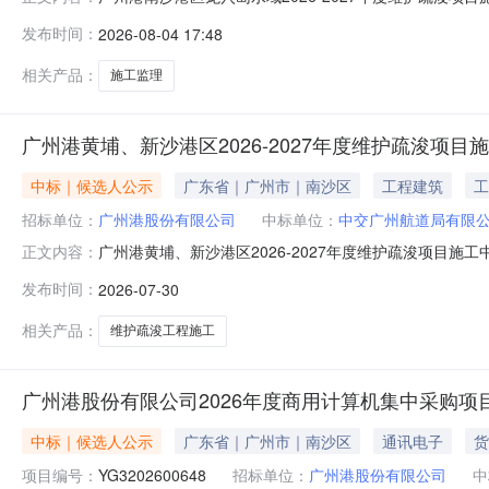
中标信息投资项目代码2602-440100-04-05-857517,2602-4401
发布时间：
2026-08-04 17:48
目名称广州港股份有限公司南沙粮食通用码头分公司2026-
相关产品：
施工监理
广州港黄埔、新沙港区2026-2027年度维护疏浚项
中标｜候选人公示
广东省｜广州市｜南沙区
工程建筑
工
招标单位：
广州港股份有限公司
中标单位：
中交广州航道局有限
广州港黄埔、新沙港区2026-2027年度维护疏浚项目施工中标候选人公示
正文内容：
01-997266,2601-440116-04-01-537586,2602-
发布时间：
2026-07-30
港股份有限公司沙角锚地（39SJ-42SJ）
相关产品：
维护疏浚工程施工
广州港股份有限公司2026年度商用计算机集中采购项
中标｜候选人公示
广东省｜广州市｜南沙区
通讯电子
货
项目编号：
YG3202600648
招标单位：
广州港股份有限公司
中