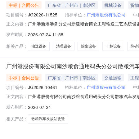
中标｜合同公告
广东省｜广州市｜南沙区
机械设备
货物
项目编号：
JG2026-11525
招标单位：
广州港股份有限公司
中
广州港新港港务分公司新建粮食筒仓工程输送工艺系统设备采
正文内容：
备采购及安装项目广州港新港港务分公司新建粮食筒仓工
发布时间：
2026-07-24 11:58
914401015659972745招标单位签订人：郭勇中标单位
元招标控
相关产品：
输送设备
清理设备
除尘设备
非标设备
降碎
广州港股份有限公司南沙粮食通用码头分公司散粮汽车
中标｜合同公告
广东省｜广州市｜南沙区
交通运输
工程
项目编号：
JG2026-10461
招标单位：
广州港股份有限公司
中
广州港股份有限公司南沙粮食通用码头分公司散粮汽车发放站
正文内容：
司散粮汽车发放站散改集改造项目（第三次）广州港股份
发布时间：
2026-07-24
公司招标单位信用代码：914401015659972745招
人：李坤
相关产品：
散粮汽车发放站改造