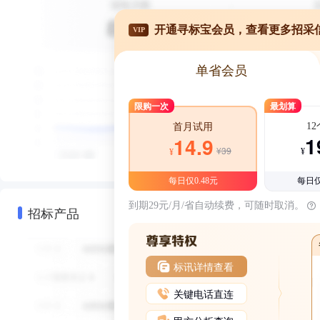
开通寻标宝会员，查看更多招采
VIP
单省会员
限购一次
最划算
1
首月试用
1
14.9
¥39
¥
¥
每日仅0.48元
每日仅
到期29元/月/省自动续费，可随时取消。
招标产品
标讯详情查看
关键电话直连