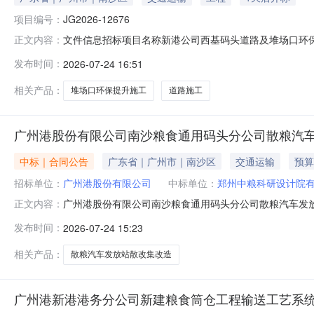
项目编号：
JG2026-12676
文件信息招标项目名称新港公司西基码头道路及堆场口环保提
正文内容：
1008:30:00开标方式二阶段开标文件发布人广州港工程
发布时间：
2026-07-24 16:51
相关产品：
堆场口环保提升施工
道路施工
广州港股份有限公司南沙粮食通用码头分公司散粮汽车
中标｜合同公告
广东省｜广州市｜南沙区
交通运输
预算
招标单位：
广州港股份有限公司
中标单位：
郑州中粮科研设计院
广州港股份有限公司南沙粮食通用码头分公司散粮汽车发
正文内容：
同公开信息招标单位名称：广州港股份有限公司招标单位信用代
发布时间：
2026-07-24 15:23
码：91410108MA40YG2R7X中标单位签订人：李坤由
相关产品：
散粮汽车发放站散改集改造
广州港新港港务分公司新建粮食筒仓工程输送工艺系