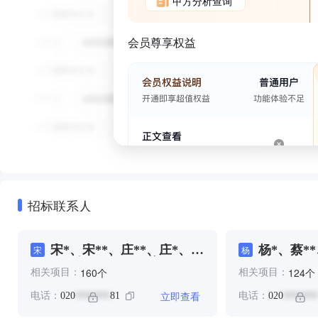
甲方分析查询
会员尊享权益
招标联系人
宋*、宋**、庄**、庄*、杨
杨*、蔡*
宋
杨
**、杨*、杨**、華**
*、赵**
个
个
160
124
相关项目：
相关项目：
立即查看
电话：
020
81
电话：
020
*******
*******