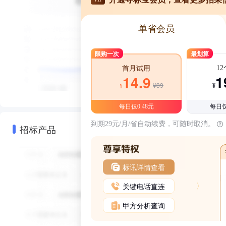
单省会员
限购一次
最划算
1
首月试用
1
14.9
¥39
¥
¥
每日仅0.48元
每日仅
到期29元/月/省自动续费，可随时取消。
招标产品
标讯详情查看
关键电话直连
甲方分析查询