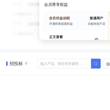
会员尊享权益
招投标
招
0