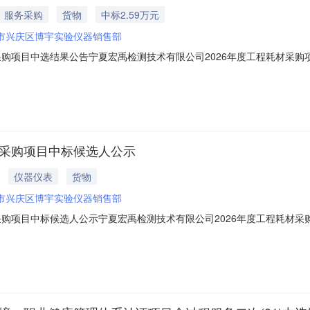
服务采购
货物
中标2.59万元
市兴庆区博宇实验仪器销售部
采购项目中选结果公告宁夏宏禹检测技术有限公司2026年度工程耗材采购
审工作，经评审小组对所有应答人的应答文件详细评审，推选出候选成交供应
(元)服务期服务标准评审得分第一名银川市兴庆区博宇实验仪器销售部259
材采购项目中标候选人公示
仪器仪表
货物
市兴庆区博宇实验仪器销售部
采购项目中标候选人公示宁夏宏禹检测技术有限公司2026年度工程耗材
、组织形式：自行采购三、采购类型：询比四、响应文件截止递交时间：202
12宁夏荣茂科技有限公司9123宁夏荣茂科技有限公司873成交供应商