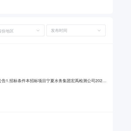
省份地区
告1.招标条件本招标项目宁夏水务集团宏禹检测公司2026
为宁夏宏禹检测技术有限公司，资金来自企业自筹，招标人为
项目的招标事宜。2.项目概况与招标范围2.1项目概况：宁