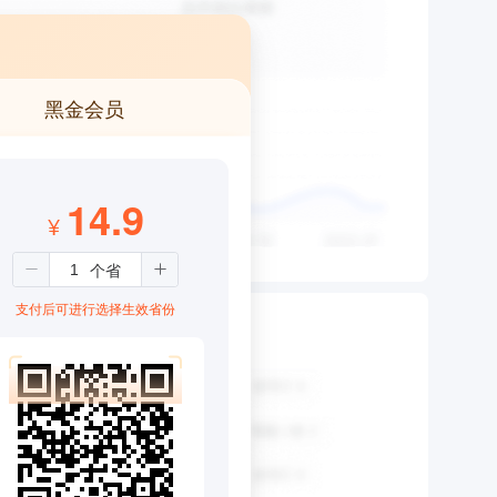
黑金会员
14.9
¥
支付后可进行选择生效省份