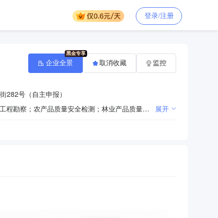
登录/注册
企业全景
取消收藏
监控
街282号（自主申报）
许可项目：水利工程质量检测；建设工程质量检测；检验检测服务；安全评价业务；室内环境检测；建设工程勘察；农产品质量安全检测；林业产品质量检验检测；供暖服务；电气安装服务。（依法须经批准的项目，经相关部门批准后方可开展经营活动，具体经营项目以相关部门批准文件或许可证件为准）一般项目：技术服务、技术开发、技术咨询、技术交流、技术转让、技术推广；工程造价咨询业务；新材料技术推广服务；环境保护监测；安全咨询服务；政府采购代理服务；水利相关咨询服务；承接档案服务外包；招投标代理服务；工程和技术研究和试验发展；工程管理服务；生态资源监测；工业互联网数据服务；节能管理服务；信息技术咨询服务；信息咨询服务（不含许可类信息咨询服务）；信息系统运行维护服务；噪声与振动控制服务；软件开发；认证咨询。（除依法须经批准的项目外，凭营业执照依法自主开展经营活动）
展开