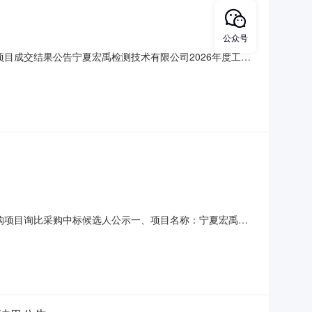
公众号
项目成交结果公告宁夏宏禹检测技术有限公司2026年度工程
商。现将评审结果公告如下：一、评审小组推荐的候选成交供
22.00自签订合同起一年合格93第二名宁夏荣茂科技有限
采购项目询比采购中标候选人公示一、项目名称：宁夏宏禹检
6年7月21日14：30五、评审情况：序号供应商名称得分
：银川市兴庆区博宇实验仪器销售部六、提出异议的渠道和方式