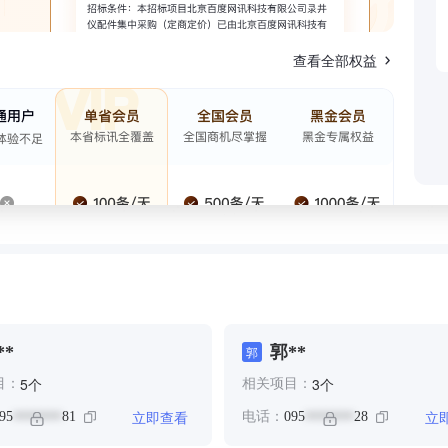
查看全部权益
**
郭**
郭
个
个
5
3
目：
相关项目：
立即查看
立
95
81
电话：
095
28
*******
*******