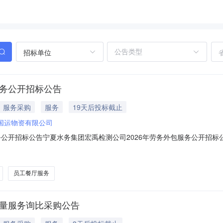
招标单位
服务公开招标公告
服务采购
服务
19天后投标截止
国运物资有限公司
务公开招标公告宁夏水务集团宏禹检测公司2026年劳务外包服务公开招标公
工程局有限公司以专题会议纪要（2026年·第5期）批准实施，项目业主
件，现对该项目进行公开招标。宁夏国运物资有限公司受招标人委托负责本
员工餐厅服务
计量服务询比采购公告