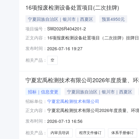
16项报废检测设备处置项目(二次挂牌)
宁夏回族自治区｜银川市｜西夏区
预算4950元
项目编号：
SW2026R404201-2
16项报废检测设备处置项目（二次挂牌）挂牌日期：
正文内容：
设备处置项目（二次挂牌）资产类别其他资产转让方
发布时间：
2026-07-16 19:27
竞价转让事项说明1、意向受让方应在本项目挂牌
相关产品：
空
宁夏宏禹检测技术有限公司2026年度质量、
招标｜信息变更
宁夏回族自治区｜银川市｜西夏区
招标单位：
宁夏宏禹检测技术有限公司
宁夏宏禹检测技术有限公司2026年度质量、环
正文内容：
目全过程服务二次询比采购项目现对本项目做如
发布时间：
2026-07-13 16:56
目提供除1次再认证、2次监督审核以外的其他服
缺项漏项的，得8-14分；较差
相关产品：
内审员培训
程序文件修订
体系手册修订