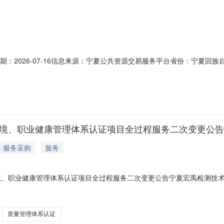
2026-07-16信息来源：宁夏公共资源交易服务平台省份：宁夏回族自治区
名称宁夏宏禹检测技术有限公司转让标的所在地区银川市挂牌价格4,950元
截止日16:30前提交报名资料。2、意向受让方应在本项目公告期内到
环境、职业健康管理体系认证项目全过程服务二次变更公告
服务采购
服务
境、职业健康管理体系认证项目全过程服务二次变更公告宁夏宏禹检测技术
下变更:变更文件位置变更前原文（原文公告）变更后原文（新公告）变更
务内容，内容包括：内审员培训、体系手册及程序文件修订，并提供相关实
质量管理体系认证