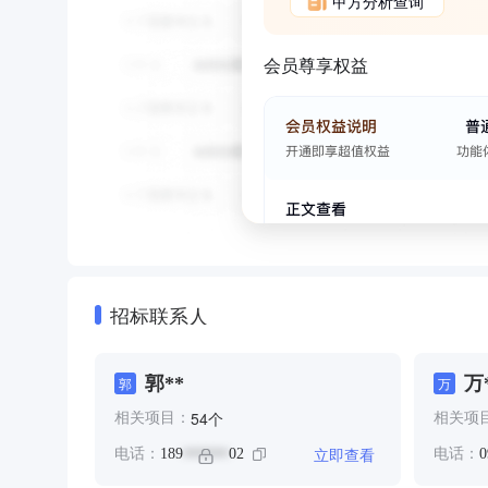
甲方分析查询
会员尊享权益
招标联系人
郭**
万
郭
万
个
54
相关项目：
相关项
立即查看
电话：
189
02
电话：
0
******