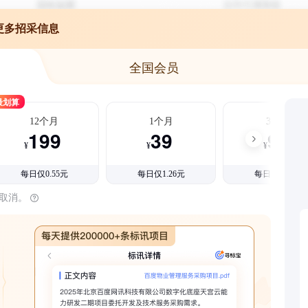
更多招采信息
全国会员
最划算
12个月
1个月
3个月
199
39
99
¥
¥
¥
每日仅0.55元
每日仅1.26元
每日仅1.08元
时取消。