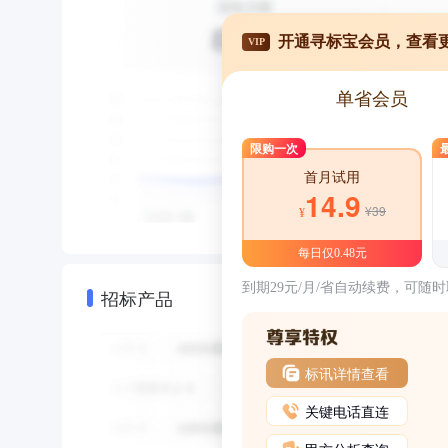
开通寻标宝会员，查看
VIP
单省会员
限购一次
首月试用
14.9
¥39
¥
每日仅0.48元
到期29元/月/省自动续费，可随
招标产品
标讯详情查看
关键电话直连