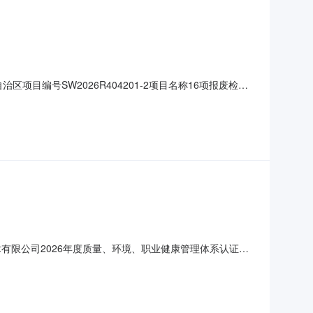
项目编号SW2026R404201-2项目名称16项报废检测
人民币挂牌期间10挂牌日期2026-07-16交易方式网络
达现场勘查标的，不得以不了解标的的状况及资产质量方面的
有限公司2026年度质量、环境、职业健康管理体系认证项
核心说明技术评分标准-服务方案（20分）供应商针对本项
施方案的，得15-20分；实施方案内容表述不详细的，有