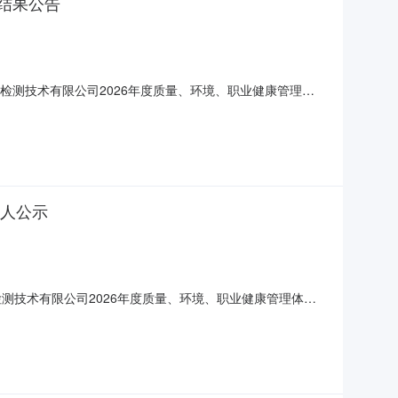
选结果公告
禹检测技术有限公司2026年度质量、环境、职业健康管理体
程服务二次已于2026年7月17日完成评审工作，经评审小
商名单及其排序候选成交供应商排名应答人报价(元)服务
选人公示
测技术有限公司2026年度质量、环境、职业健康管理体系
业健康管理体系认证项目全过程服务二次二、组织形式：自行
名1中煤协联合认证（北京）中心89.912中标信认证（江