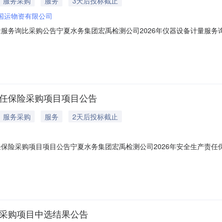
服务采购
服务
3天后投标截止
国运物资有限公司
量服务询比采购公告宁夏水务集团宏禹检测公司2026年仪器设备计量服务询
采购人：宁夏宏禹检测技术有限公司1.3采购代理机构：宁夏国运物资有限公
具体详见第五章采购需求。本次采购划分为1个标段。2.2服务期限：自签订
责任保险采购项目项目公告
服务采购
服务
2天后投标截止
任保险采购项目项目公告宁夏水务集团宏禹检测公司2026年安全生产责任保
产责任保险采购项目1.2采购人：宁夏宏禹检测技术有限公司2.采购范围及
及相关法律、法规的规定，为全体员工投保“安全生产责任保险”，共11
材采购项目中选结果公告