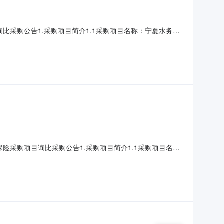
比采购公告1.采购项目简介1.1采购项目名称：宁夏水务集
司2.采购范围及相关要求2.1采购范围：宁夏水务集团宏禹
合同之日起一年。2.3质量要求：合格。3.应答人资格要求
险采购项目询比采购公告1.采购项目简介1.1采购项目名
相关要求2.1采购范围：本次采购划分为1个标段。根据《中
6人。具体内容详见采购需求。2.2服务期：本协议的保险期