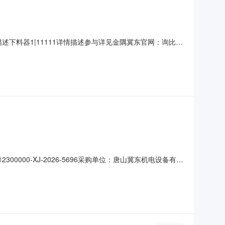
下料器1|11111详情描述参与详见金隅冀东官网：询比价
现就如下项目进行采购，兹邀请合格的供应商参加报价。┃询比价
:00报价截止时间：2026-08
00000-XJ-2026-5696采购单位：唐山冀东机电设备有限
耿新洋/13363203228┃终止原因需求变更，重新修订发布┃监督