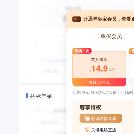
开通寻标宝会员，查看
VIP
单省会员
限购一次
首月试用
14.9
¥39
¥
每日仅0.48元
到期29元/月/省自动续费，可随
招标产品
标讯详情查看
关键电话直连