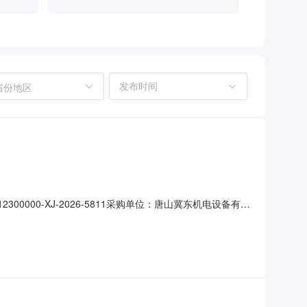
省份地区
00000-XJ-2026-5811采购单位：唐山冀东机电设备有限
流采信息原因：有效报名供应商不满足3家！┃联系人刘永