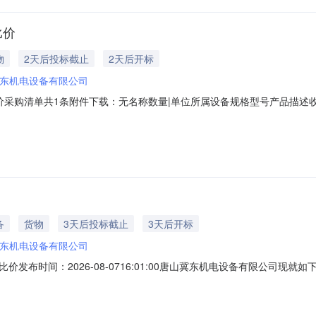
比价
物
2天后投标截止
2天后开标
东机电设备有限公司
价采购清单共1条附件下载：无名称数量|单位所属设备规格型号产品描述收尘
间：2026-08-0709:32:49唐山冀东机电设备有限公司现就如下
购单位：唐山冀东机电设备有限公司报名截止时间：2026-08-1011:00:00报价截
备
货物
3天后投标截止
3天后开标
东机电设备有限公司
发布时间：2026-08-0716:01:00唐山冀东机电设备有限公司现
38采购单位：唐山冀东机电设备有限公司报名截止时间：2026-08-1111:00:0
6-08-1115:00:00采购类别：备品备件┃供应商报价要求其他资质信息：标