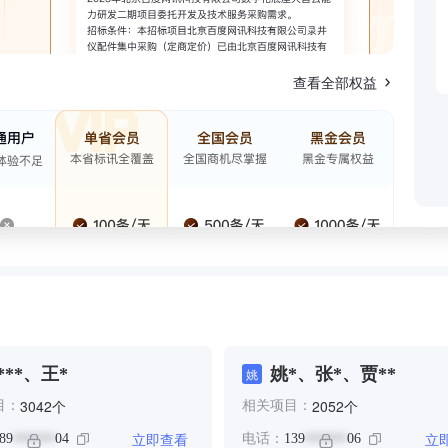
查看全部权益
***、王*
姚*、张*、贾**
姚
个
个
3042
2052
目：
相关项目：
立即查看
立
89
04
电话：
139
06
******
******