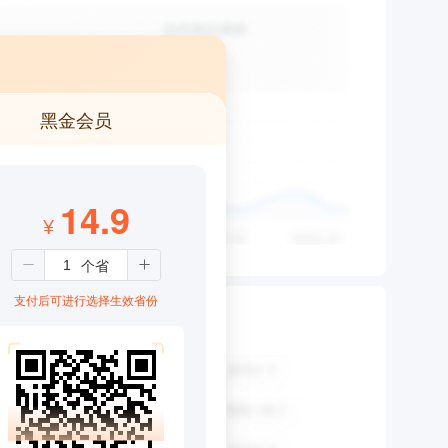
黑金会员
14.9
¥
支付后可进行选择生效省份