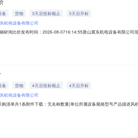
价
设备
货物
3天后投标截止
3天后开标
东机电设备有限公司
询比价发布时间：2026-08-0716:14:55唐山冀东机电设备有限
-5942采购单位：唐山冀东机电设备有限公司报名截止时间：2026-08-1110:0
026-08-1114:00:00采购类别：辅助材料┃供应商报价要求其他资质信
价
设备
货物
4天后投标截止
4天后开标
东机电设备有限公司
采购清单共1条附件下载：无名称数量|单位所属设备规格型号产品描述风机1
026-08-0709:32:30唐山冀东机电设备有限公司现就如下项目进
唐山冀东机电设备有限公司报名截止时间：2026-08-1210:00:00报价截止时间：2