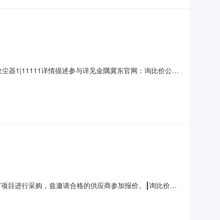
器1|11111详情描述参与详见金隅冀东官网：询比价公告
项目进行采购，兹邀请合格的供应商参加报价。┃询比价基础信息
止时间：2026-08-101
就如下项目进行采购，兹邀请合格的供应商参加报价。┃询比价基
0报价截止时间：2026-08-1115:00:00咨询截止时间：