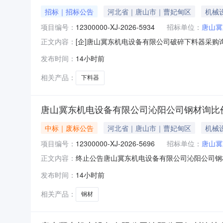
孙**、孙**、孙**、孙**、
招标｜招标公告
河北省｜唐山市｜曹妃甸区
机械
孙**、孙**、孛**、孟**、
项目编号：
孟**、孟**、孟**、孟**、
12300000-XJ-2026-5934
招标单位：
唐山冀
孟*、宋**、宋**、宋*、宋
[企]唐山冀东机电设备有限公司破碎下料器采购
正文内容：
*、宋**、宋**、宋*、宋
公告唐山冀东机电设备有限公司破碎下料器采购询比
*、宋**、宋**、宋**、宋
发布时间：
14小时前
基础信息询比价编号：12300000-XJ-2026-5
**、宋**、宋*、宋**、宋
**、宋**、宋*、宋**、寇
相关产品：
下料器
**、屈**、岳**、崔**、崔
**、崔**、崔**、左**、常
**、常**、常**、康**、康
唐山冀东机电设备有限公司沁阳公司钢材询比
**、张**、张**、张*、张
*、张**、张**、张*、张
**、张*、张**、张*、张
中标｜废标公告
河北省｜唐山市｜曹妃甸区
机械
**、张**、张**、张**、张
项目编号：
*、张**、张**、张**、张
12300000-XJ-2026-5696
招标单位：
唐山冀
**、张*、张**、张*、张
终止公告唐山冀东机电设备有限公司沁阳公司钢材询比价发
正文内容：
**、张**、张*、张**、张
公司采购公告发布时间：2026-08-0310:14:
*、张*、张**、张**、张
发布时间：
14小时前
举报联系方式监督举报电话：0315-8860619监督举
**、张**、张**、张**、张
**、张*、张*、张*、张
相关产品：
钢材
**、张**、张**、张*、张
**、张*、张**、张**、张
**、张**、张**、张**、张