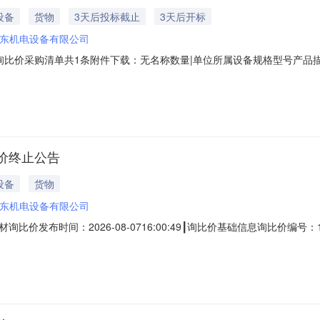
设备
货物
3天后投标截止
3天后开标
东机电设备有限公司
询比价采购清单共1条附件下载：无名称数量|单位所属设备规格型号产品描述
价发布时间：2026-08-0714:04:15唐山冀东机电设备有限公司
934采购单位：唐山冀东机电设备有限公司报名截止时间：2026-08-1112:00
价终止公告
设备
货物
东机电设备有限公司
布时间：2026-08-0716:00:49┃询比价基础信息询比价编号：123
31终止公告发布时间：2026-08-0716:00:49采购类别：辅助材料┃联系人
报邮箱：jdgsywjd@163.com