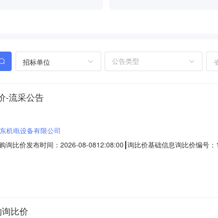
招标单位
价-流采公告
东机电设备有限公司
布时间：2026-08-0812:08:00┃询比价基础信息询比价编号：123
:24流采公告发布时间：2026-08-0812:08:00采购类别：备品备件┃
0315-8860619监督举报邮箱：jdgsywjd@163.com
购询比价