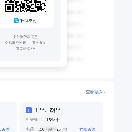
扫码支付
支付则代表同意
交易服务协议
｜
用户协议
发票获取
查看更多
王**、胡**
王
个
1594
相关项目：
即查看
立即查看
电话：
150
25
******