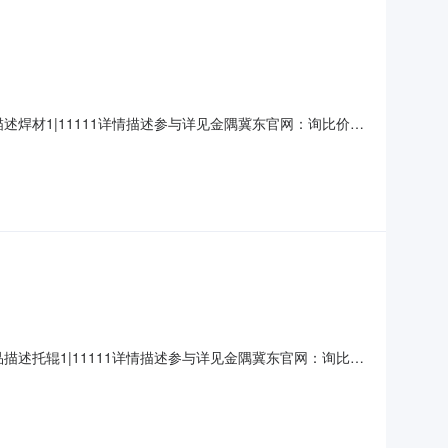
焊材1|11111详情描述参与详见金隅冀东官网：询比价公
就如下项目进行采购，兹邀请合格的供应商参加报价。┃询比价基
0报价截止时间：2026-08-
述托辊1|11111详情描述参与详见金隅冀东官网：询比价
司现就如下项目进行采购，兹邀请合格的供应商参加报价。┃询比
0:00报价截止时间：2026-0