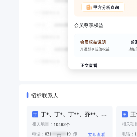
甲方分析查询
会员尊享权益
招标联系人
丁*、丁*、丁**、乔**、乔
王
丁
王
**、乔*、于**、于**、于
个
10462
相关项目：
相关项
**、亢**、任*、任**、佐
*、何**、何**、何**、何
立即查看
电话：
031
19
电话：
1
*******
**、何**、侃*、侯**、侯