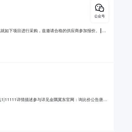
公众号
公司现就如下项目进行采购，兹邀请合格的供应商参加报价。┃询
0:00报价截止时间：2026-08-1114:00:00咨询截止时
|11111详情描述参与详见金隅冀东官网：询比价公告唐山
行采购，兹邀请合格的供应商参加报价。┃询比价基础信息询比价
026-08-1214:0