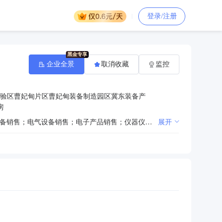
登录/注册
企业全景
取消收藏
监控
验区曹妃甸片区曹妃甸装备制造园区冀东装备产
房
一般项目：机械设备销售；机械零件、零部件销售；特种设备销售；环境保护专用设备销售；机械电气设备销售；电气设备销售；电子产品销售；仪器仪表销售；金属材料销售；金属制品销售；润滑油销售；化工产品销售（不含许可类化工产品）；轴承、齿轮和传动部件销售；阀门和旋塞销售；液压动力机械及元件销售；金属链条及其他金属制品销售；非金属矿及制品销售；橡胶制品销售；塑料制品销售；建筑材料销售；特种陶瓷制品销售；五金产品零售；日用杂品销售；办公用品销售；电线、电缆经营；计算机软硬件及辅助设备零售；针纺织品销售；技术服务、技术开发、技术咨询、技术交流、技术转让、技术推广；货物进出口；技术进出口；软件开发；仓储设备租赁服务；招投标代理服务；汽车销售；新能源汽车整车销售；汽车零配件零售；通用设备修理；专用设备修理；再生资源回收（除生产性废旧金属）；生产性废旧金属回收。（除依法须经批准的项目外，凭营业执照依法自主开展经营活动）许可项目：道路货物运输（不含危险货物）；建设工程施工；建设工程设计；危险废物经营。（依法须经批准的项目，经相关部门批准后方可开展经营活动，具体经营项目以相关部门批准文件或许可证件为准）
展开