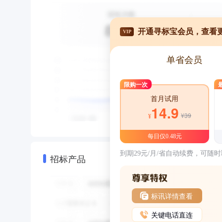
开通寻标宝会员，查看
VIP
单省会员
限购一次
首月试用
14.9
¥39
¥
每日仅0.48元
到期29元/月/省自动续费，可随
招标产品
标讯详情查看
关键电话直连