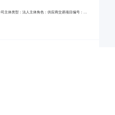
有限公司主体类型：法人主体角色：供应商交易项目编号：
00373标段名称：长丰县2025年日常变更调查及年度国土变更
540合同签署时间：20
易项目编号：THCG21062交易项目名称：太湖县自然灾害综
工作服务采购项目合同金额(元)：336000.0合同结算金
全达标情况：合格环保达