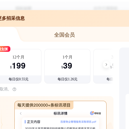
更多招采信息
全国会员
最划算
12个月
1个月
3个月
199
39
99
¥
¥
¥
每日仅0.55元
每日仅1.26元
每日仅1.08元
时取消。