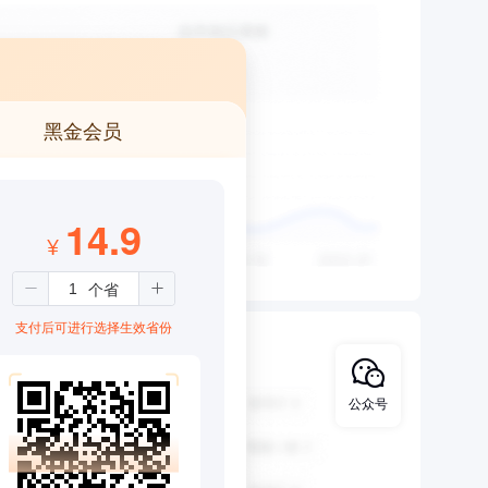
黑金会员
14.9
¥
支付后可进行选择生效省份
公众号