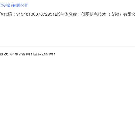
(安徽)有限公司
码：91340100078729512K主体名称：创图信息技术（安徽）
2025年日常变更调查及年度国土变更调查（监测）标段编号：2025ACCFN
合同结算金额(元)：3675000.000000合同工期(天)：540实际工期(天)：
务采购项目[履约信息]
购
绘科技有限公司
12K企业名称：安徽一行测绘科技有限公司企业类型：法人企业角色：投标人交
THCG21062-1-重1标段名称：太湖县自然灾害综合风险公路承灾体普查
天)：180合同签署时间：2022-01-14履约信息递交时间：2022-08-31安
服务采购项目