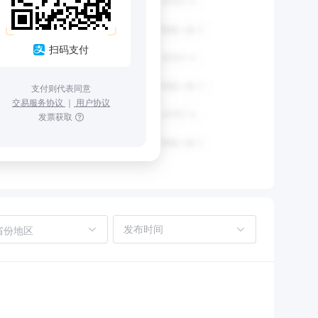
扫码支付
支付则代表同意
交易服务协议
｜
用户协议
发票获取
省份地区