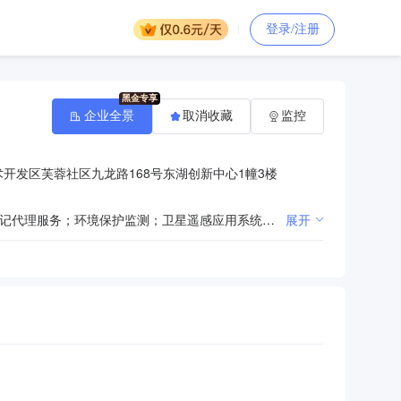
登录/注册
企业全景
取消收藏
监控
开发区芙蓉社区九龙路168号东湖创新中心1幢3楼
一般项目：地理遥感信息服务；信息系统集成服务；计算机系统服务；信息系统运行维护服务；不动产登记代理服务；环境保护监测；卫星遥感应用系统集成；卫星技术综合应用系统集成；卫星遥感数据处理；数据处理服务；市政设施管理；软件开发；社会稳定风险评估；规划设计管理；生态资源监测；森林防火服务；档案整理服务；林业专业及辅助性活动（除许可业务外，可自主依法经营法律法规非禁止或限制的项目）许可项目：测绘服务；国土空间规划编制；建设工程质量检测；地质灾害治理工程勘查；文物保护工程勘察（依法须经批准的项目，经相关部门批准后方可开展经营活动）
展开