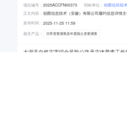
项目编号：
2025ACCFN00373
招标单位：
创图信息技术
创图信息技术（安徽）有限公司履约信息详情主体代
正文内容：
2025ACCFN00373交易项目名称：长丰县
发布时间：
2025-11-25 11:59
调查（监测）合同金额(元)：3675000.000000
相关产品：
日常变更调查及年度国土变更调查
太湖县自然灾害综合风险公路承灾体普查工作服
NEW
HOT
5折起
招标｜招标公告
安徽省｜安庆市｜太湖县
服务采
项目编号：
THCG21062-1-重1
招标单位：
安徽一行测
履约信息企业代码：913401000787295
正文内容：
合风险公路承灾体普查工作服务采购项目标段编号：
发布时间：
2022-08-31
额(元)：336000.0合同工期(天)：180工期(
相关产品：
公路承
自然灾害
灾体普查
暂时没有搜索结果…
太湖县自然灾害综合风险公路承灾体普查工作