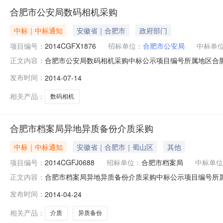
合肥市公安局数码相机采购
中标｜中标通知
安徽省｜合肥市
政府部门
项目编号：
2014CGFX1876
招标单位：
合肥市公安局
中标单
合肥市公安局数码相机采购中标公示项目编号所属地区合肥市
正文内容：
目中标（成交）公示项目编号：2014CGFX1876合肥
发布时间：
2014-07-14
采购进行询价。经评审，2014年07月14日确定了招
交）金额：
相关产品：
数码相机
合肥市档案局异地异质备份介质采购
中标｜中标通知
安徽省｜合肥市｜蜀山区
其他
项目编号：
2014CGFJ0688
招标单位：
合肥市档案局
中标单位
合肥市档案局异地异质备份介质采购中标公示项目编号所属地
正文内容：
局异地异质备份介质采购项目中标（成交）公示项目编号：20
发布时间：
2014-04-24
告，对合肥市档案局异地异质备份介质采购进行竞争性谈判
名称：合肥志
相关产品：
介质
异质备份