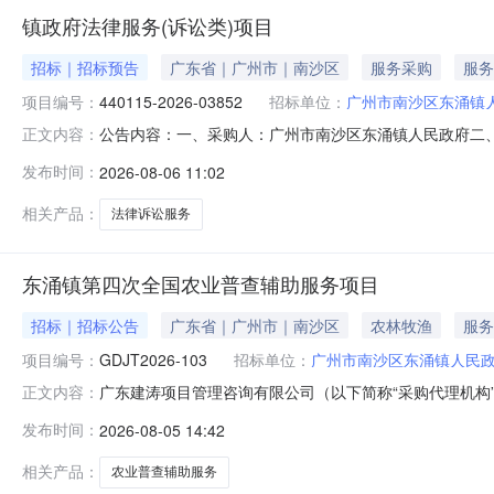
镇政府法律服务(诉讼类)项目
招标｜招标预告
广东省｜广州市｜南沙区
服务采购
服务
项目编号：
440115-2026-03852
招标单位：
广州市南沙区东涌镇
公告内容：一、采购人：广州市南沙区东涌镇人民政府二、采购
正文内容：
务五、采购预算金额（元）：180000.00六、需求时间：七、
发布时间：
2026-08-06 11:02
0610:34:27
相关产品：
法律诉讼服务
东涌镇第四次全国农业普查辅助服务项目
招标｜招标公告
广东省｜广州市｜南沙区
农林牧渔
服务
项目编号：
GDJT2026-103
招标单位：
广州市南沙区东涌镇人民
广东建涛项目管理咨询有限公司（以下简称“采购代理机构
正文内容：
商参加。有关事项如下：一、招标项目概况（一）项目名称：
发布时间：
2026-08-05 14:42
价：人民币799134.00元；（五）采购内容：见第
管理办法》的通知（财库〔
相关产品：
农业普查辅助服务