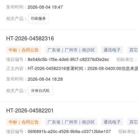
镇人民政府印刷服务定点采购五、合同主体采购人(甲方)：广
发布时间：
2026-08-04 19:47
区金建印刷厂地址：南沙街道联系方式：13719408889六、
相关产品：
印刷服务
HT-2026-04582316
中标｜合同公告
广东省｜广州市｜南沙区
通讯电子
其它
项目编号：
8e546c5b-1f5e-4de6-9fc7-c82376d3e2ec
招标单位：
HT-2026-04582316签署时间：2026-08-0400:00信息
正文内容：
东涌镇人民政府分体台式机（批量）电子卖场合同项目名称DD
发布时间：
2026-08-04 18:28
2026-08-0400:00:00
相关产品：
分体台式机
HT-2026-04582201
中标｜合同公告
广东省｜广州市｜南沙区
通讯电子
其它
项目编号：
06f6891b-a20c-4528-9b9a-c03712bbe107
招标单位