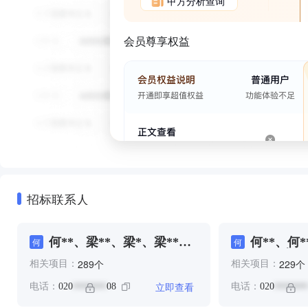
甲方分析查询
会员尊享权益
招标联系人
何**、梁**、梁*、梁**、
何**、何*
何
何
黎**
吴*、李*
个
个
289
229
相关项目：
相关项目：
立即查看
电话：
020
08
电话：
020
*******
*******