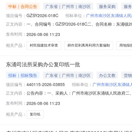
中标｜合同公告
广东省｜广州市｜南沙区
服务采购
服务
项目编号：
GZSY2026-018C
招标单位：
广州市南沙区东涌镇人民
一、合同编号：GZSY2026-018C二、合同名称：东涌镇
正文内容：
体采购人（甲方）：广州市南沙区东涌镇人民政府地址：广州
发布时间：
2026-08-06 11:23
广州市南沙区湾晟路1号703房联系方式：020-3906
相关产品：
村民报建技术审查
耕作层剥离再利用方案编制
用地报
东涌司法所采购办公复印纸一批
招标｜招标预告
广东省｜广州市｜南沙区
办公文教
货物
项目编号：
440115-2026-03855
招标单位：
广州市南沙区东涌镇
公告内容：一、采购人：广州市南沙区东涌镇人民政府二、采购
正文内容：
印纸五、采购预算金额（元）：4551.00六、需求时间：2026
发布时间：
2026-08-06 11:23
08-0610:49:06
相关产品：
复印纸