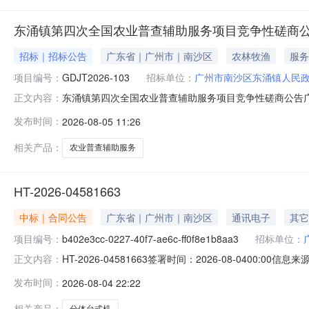
东涌镇第四次全国农业普查辅助服务项目竞争性磋商
招标｜招标公告
广东省｜广州市｜南沙区
农林牧渔
服务
项目编号：
GDJT2026-103
招标单位：
广州市南沙区东涌镇人民
东涌镇第四次全国农业普查辅助服务项目竞争性磋商公告广
正文内容：
托，就以下项目进行竞争性磋商，欢迎符合资格条件的供
发布时间：
2026-08-05 11:26
GDJT2026-103（三）项目类别：其他服务类（四）
要参照落实的政府采购政策：
相关产品：
农业普查辅助服务
HT-2026-04581663
中标｜合同公告
广东省｜广州市｜南沙区
通讯电子
其它
项目编号：
b402e3cc-0227-40f7-ae6c-ff0f8e1b8aa3
招标单位：
HT-2026-04581663签署时间：2026-08-0400:00信息
正文内容：
涌镇人民政府分体台式机（批量）电子卖场合同项目名称DD-
发布时间：
2026-08-04 22:22
2026-08-0400:00:00
相关产品：
分体台式机