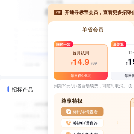
开通寻标宝会员，查看更多招采
VIP
单省会员
限购一次
最划算
1
首月试用
1
14.9
¥39
¥
¥
每日仅0.48元
每日仅
到期29元/月/省自动续费，可随时取消。
招标产品
标讯详情查看
关键电话直连