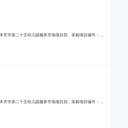
木齐市第二十五幼儿园服务市场项目四、采购项目编号：
)总价(元)1牛羊肉、蛋禽类详见附件批1.00424.56424.56
园联系人：热衣拉·阿不里米提联系电话：150
木齐市第二十五幼儿园服务市场项目四、采购项目编号：
)总价(元)1蔬菜详见附件批1.00198.42198.42服务要求或
拉·阿不里米提联系电话：15022988