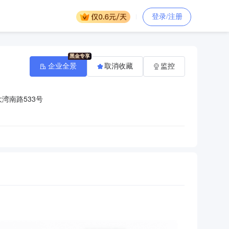
登录/注册
企业全景
取消收藏
监控
湾南路533号