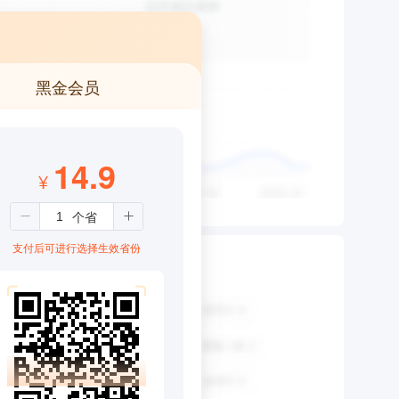
黑金会员
14.9
¥
支付后可进行选择生效省份