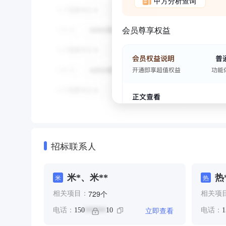
甲方分析查询
会员尊享权益
招标联系人
米*、米**
热*
米
热
个
729
相关项目：
相关项
立即查看
电话：
150
10
电话：
1
******