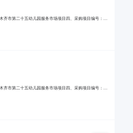
木齐市第二十五幼儿园服务市场项目四、采购项目编号：
)总价(元)1副食品详见附件批1.00398.97398.97服务要求
衣拉·阿不里米提联系电话：1502298
木齐市第二十五幼儿园服务市场项目四、采购项目编号：
单价(元)总价(元)1牛羊肉、蛋禽类详见附件批
称：乌鲁木齐市第二十五幼儿园联系人：热衣拉·阿不里米提联系电