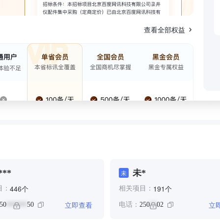
查看全部权益
**
未*
未
个
个
446
191
目：
相关项目：
立即查看
立
50
50
电话：
250
02
******
**