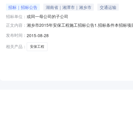
招标｜招标公告
湖南省｜湘潭市｜湘乡市
交通运输
招标单位：
或同一母公司的子公司
湘乡市2015年安保工程施工招标公告1.招标条件本招标项目
正文内容：
通运输局批复(批复文号:潭交函[2015]77号),项目业
发布时间：
2015-08-28
双洪线、麦子坪窑头、韶滴线、湘方线。2.3规模:项目全长22.48
相关产品：
安保工程
NEW
HOT
5折起