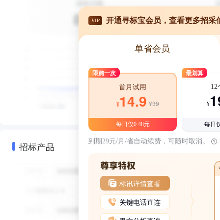
开通寻标宝会员，查看更多招采
VIP
单省会员
限购一次
最划算
1
首月试用
1
14.9
¥39
¥
¥
每日仅0.48元
每日仅
到期29元/月/省自动续费，可随时取消。
招标产品
标讯详情查看
关键电话直连