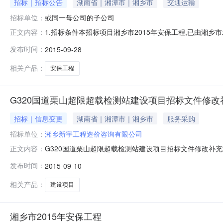
招标｜招标公告
湖南省｜湘潭市｜湘乡市
交通运输
招标单位：
或同一母公司的子公司
1.招标条件本招标项目湘乡市2015年安保工程,已由湘乡市
正文内容：
[2015]77号),项目业主和招标人为湘乡市公路局。项
发布时间：
2015-09-28
线、湘方线。2.3规模:项目全长22.484km,其中X007山花线8.
相关产品：
安保工程
G320国道栗山超限超载检测站建设项目招标文件修
招标｜信息变更
湖南省｜湘潭市｜湘乡市
服务采购
招标单位：
湘乡新宇工程造价咨询有限公司
G320国道栗山超限超载检测站建设项目招标文件修改补
正文内容：
[2002]1980号文计算和与招标人签订的代理合同约定
发布时间：
2015-09-10
此通知湘乡新宇工程造价咨询有限公司2015年9月10日**内容
相关产品：
建设项目
湘乡市2015年安保工程