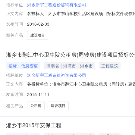
招标单位：
湘乡新宇工程造价咨询有限公司
各投标人：湘乡市东山学校生活区建设项目招标文件现作如下
正文内容：
本对低于投标人有效报价的投标报价算术平均值5%的投标
发布时间：
2016-02-03
确定为成本价，低于该成本价的为无效报价，按废标处理。
按废标处理。2、其他内容不
相关产品：
建设项目
湘乡市翻江中心卫生院公租房(周转房)建设项目招标
招标｜信息变更
湖南省｜湘潭市｜湘乡市
工程建筑
招标单位：
湘乡新宇工程造价咨询有限公司
各投标单位：湘乡市翻江中心卫生院公租房（周转房）建设项目招
正文内容：
间，下同）在“湖南省湘乡市住房和城乡建设局http://zj
发布时间：
2015-11-11
件、图纸及工程量清单与书面招标文件、图纸及工程量清单
相关产品：
公租房
建设项目
湘乡市2015年安保工程