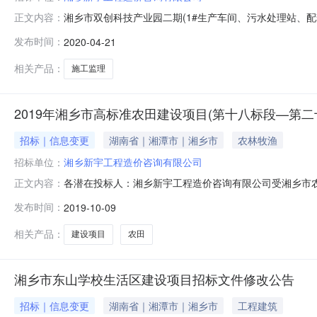
湘乡市双创科技产业园二期(1#生产车间、污水处理站、
正文内容：
理站、配套道路及土方工程)项目施工监理的招标提疑，答
发布时间：
2020-04-21
程师2人、监理员2人，共5人，而监理员在第六章投标文
员表”格式。问题2、招标文
相关产品：
施工监理
2019年湘乡市高标准农田建设项目(第十八标段—第
招标｜信息变更
湖南省｜湘潭市｜湘乡市
农林牧渔
招标单位：
湘乡新宇工程造价咨询有限公司
各潜在投标人：湘乡新宇工程造价咨询有限公司受湘乡市农
正文内容：
标文件内容予以澄清补充，澄清补充如下：第二十标段的不可
发布时间：
2019-10-09
工程造价咨询有限公司2019年10月9日
相关产品：
建设项目
农田
湘乡市东山学校生活区建设项目招标文件修改公告
招标｜信息变更
湖南省｜湘潭市｜湘乡市
工程建筑