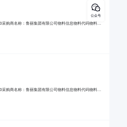
公众号
10T16:00采购商名称：鲁丽集团有限公司物料信息物料代码物料名
址：山东潍坊市寿光市甲方指定仓库二、保证金额度：20000.0
业用纯碱执行GB/
10T16:00采购商名称：鲁丽集团有限公司物料信息物料代码物料名
、交货地址：山东潍坊市寿光市甲方指定仓库二、保证金额度：
标准：符合YB/T4