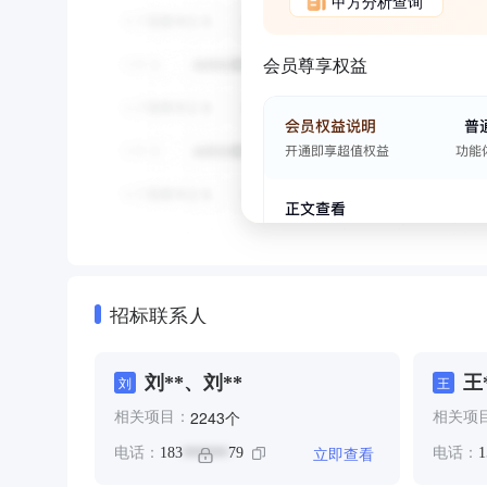
甲方分析查询
会员尊享权益
招标联系人
刘**、刘**
王
刘
王
个
2243
相关项目：
相关项
立即查看
电话：
183
79
电话：
1
******