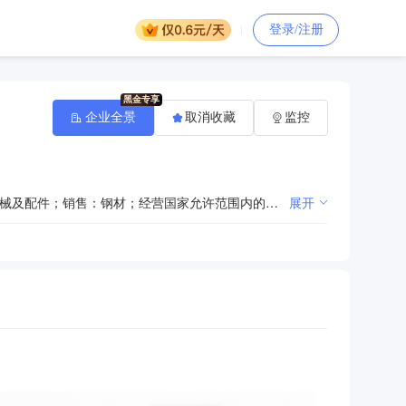
登录/注册
企业全景
取消收藏
监控
电力生产、供应；城市集中供热服务；污水处理；加工、销售：原木及木制品、家具、建筑机械、石油机械及配件；销售：钢材；经营国家允许范围内的货物及技术的进出口业务；（以下范围仅限分公司经营）餐饮服务；住宿；洗浴；废钢收购（依法须经批准的项目，经相关部门批准后方可开展经营活动）***
展开