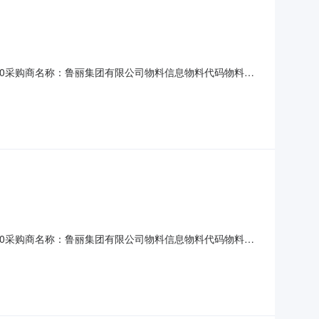
10T16:00采购商名称：鲁丽集团有限公司物料信息物料代码物料名
510.0千克2026-09-05刘明，汽轮机EH油站更换询价条
、商务条款：1.
10T16:00采购商名称：鲁丽集团有限公司物料信息物料代码物料名
、技改常备0502039588称重显示屏型号：NK-KZ1，规