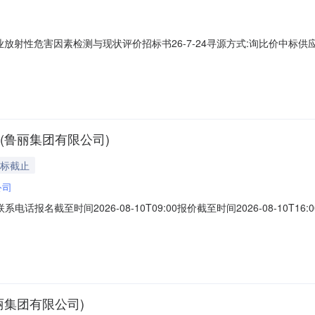
放射性危害因素检测与现状评价招标书26-7-24寻源方式:询比价中标供应商
告(鲁丽集团有限公司)
投标截止
公司
联系电话报名截至时间2026-08-10T09:00报价截至时间2026-08-
08000718高铝耐火砖无8.0吨2026-09-30询价条款一、交货地址
增值税发票，现汇结算。2.详情见附件。四、技术条款：1.质量标准：理
丽集团有限公司)