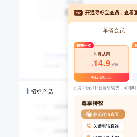
开通寻标宝会员，查看
VIP
单省会员
限购一次
首月试用
14.9
¥39
¥
每日仅0.48元
到期29元/月/省自动续费，可随
招标产品
标讯详情查看
关键电话直连