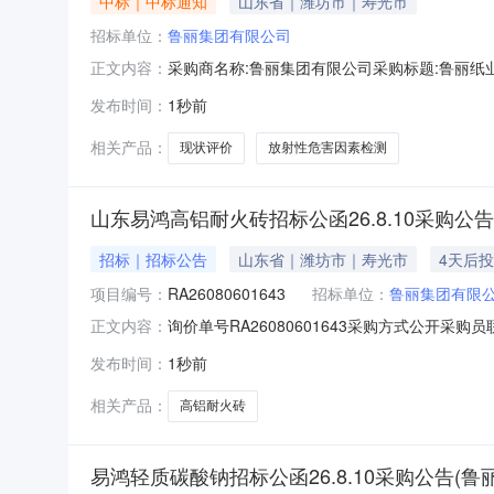
中标｜中标通知
山东省｜潍坊市｜寿光市
招标单位：
鲁丽集团有限公司
采购商名称:鲁丽集团有限公司采购标题:鲁丽纸业
正文内容：
08-0616:47更多咨询请点击：
发布时间：
1秒前
相关产品：
现状评价
放射性危害因素检测
山东易鸿高铝耐火砖招标公函26.8.10采购公
招标｜招标公告
山东省｜潍坊市｜寿光市
4天后
项目编号：
RA26080601643
招标单位：
鲁丽集团有限
询价单号RA26080601643采购方式公开采购员
正文内容：
称规格型号品牌采购数量计量单位要求交货期备注01
发布时间：
1秒前
三、商务条款：1.结算方式：乙方开具13%全额
相关产品：
高铝耐火砖
易鸿轻质碳酸钠招标公函26.8.10采购公告(鲁