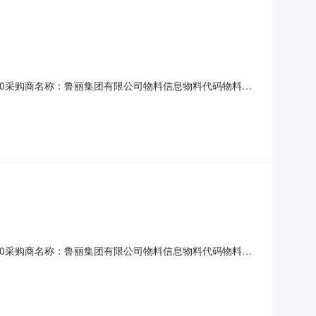
10T16:00采购商名称：鲁丽集团有限公司物料信息物料代码物料名
2026-09-050502010358控制软电缆型号：KVVRP，规
10T16:00采购商名称：鲁丽集团有限公司物料信息物料代码物料名
-09-05加气砖车间使用询价条款一、交货地址：湖南永州市新田
甲方实际需求数量，货到