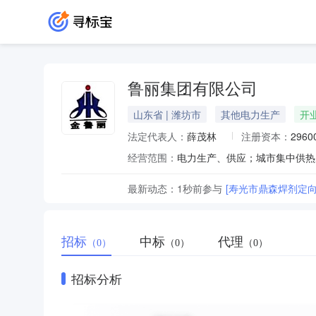
鲁丽集团有限公司
山东省 | 潍坊市
其他电力生产
开
法定代表人：
薛茂林
注册资本：
296
经营范围：
最新动态：
1秒前
参与
[寿光市鼎森焊剂定向采
招标
中标
代理
（0）
（0）
（0）
招标分析