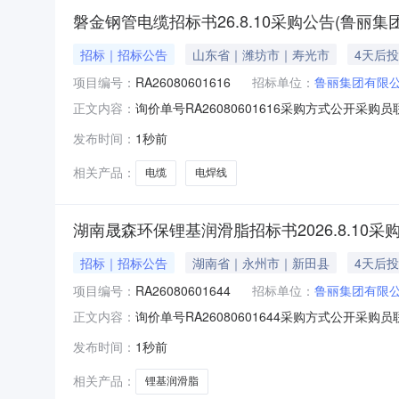
磐金钢管电缆招标书26.8.10采购公告(鲁丽集
招标｜招标公告
山东省｜潍坊市｜寿光市
4天后
项目编号：
RA26080601616
招标单位：
鲁丽集团有限
询价单号RA26080601616采购方式公开采购员
正文内容：
称规格型号品牌采购数量计量单位要求交货期备注050201
发布时间：
1秒前
格：4*1.5平方毫米1000.0米2026-09-0505
相关产品：
电缆
电焊线
湖南晟森环保锂基润滑脂招标书2026.8.10采
招标｜招标公告
湖南省｜永州市｜新田县
4天后
项目编号：
RA26080601644
招标单位：
鲁丽集团有限
询价单号RA26080601644采购方式公开采购员
正文内容：
称规格型号品牌采购数量计量单位要求交货期备注050
发布时间：
1秒前
县湖南省永州市新田县工业南园(温氏畜牧有限公
相关产品：
锂基润滑脂