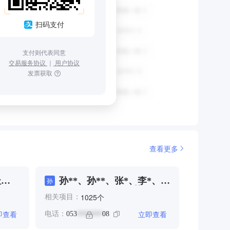
扫码支付
支付则代表同意
交易服务协议
｜
用户协议
发票获取
查看更多
杜
孙**、孙**、张*、李*、杜
孙
**、
***、王*、王**、范***、
个
1025
相关项目：
魏**、魏**、齐**
即查看
立即查看
电话：
053
08
*******