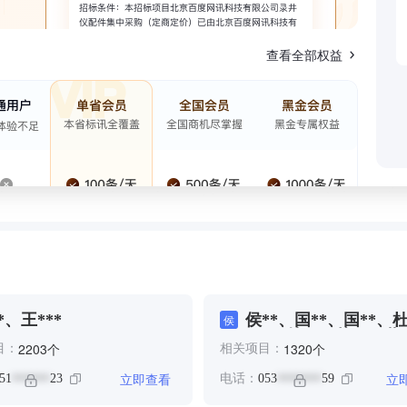
查看全部权益
*、王***
侯**、国**、国**、
侯
***、林**、范**、董
个
个
2203
1320
目：
相关项目：
闫*、魏**、齐**
立即查看
立
51
23
电话：
053
59
******
*******