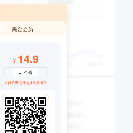
黑金会员
14.9
¥
支付后可进行选择生效省份