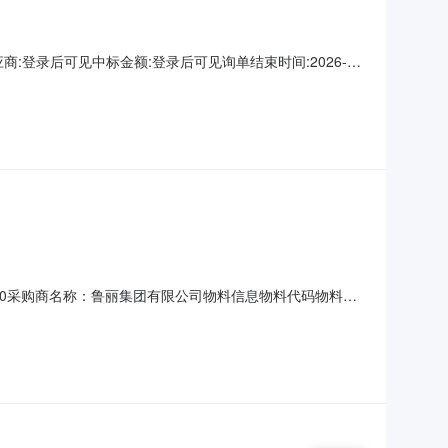
:登录后可见中标金额:登录后可见询单结束时间:2026-
10T16:00采购商名称：鲁丽集团有限公司物料信息物料代码物料名
：山东潍坊市寿光市甲方指定仓库二、保证金额度：20000.0元
化指标参考以下，AL2