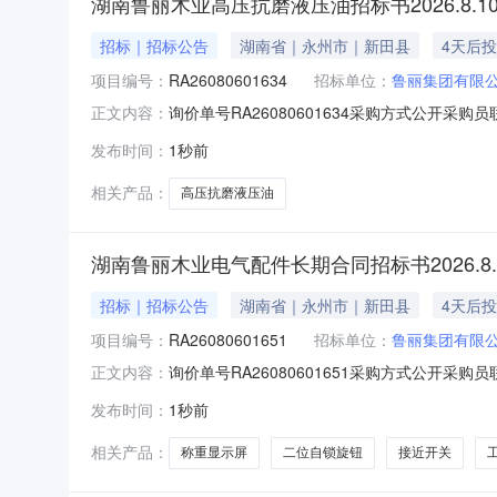
湖南鲁丽木业高压抗磨液压油招标书2026.8.
招标｜招标公告
湖南省｜永州市｜新田县
4天后
项目编号：
RA26080601634
招标单位：
鲁丽集团有限
询价单号RA26080601634采购方式公开采购员
正文内容：
称规格型号品牌采购数量计量单位要求交货期备注050
发布时间：
1秒前
款一、交货地址：湖南永州市新田县湖南省永州市
相关产品：
高压抗磨液压油
湖南鲁丽木业电气配件长期合同招标书2026.8
招标｜招标公告
湖南省｜永州市｜新田县
4天后
项目编号：
RA26080601651
招标单位：
鲁丽集团有限
询价单号RA26080601651采购方式公开采购员
正文内容：
称规格型号品牌采购数量计量单位要求交货期备注0502
发布时间：
1秒前
格：DC24V电源，R485通讯，4-20mA输出，DC2
相关产品：
称重显示屏
二位自锁旋钮
接近开关