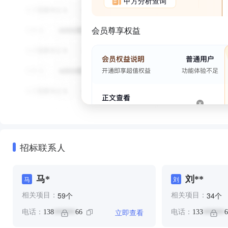
甲方分析查询
会员尊享权益
招标联系人
马*
刘**
马
刘
个
个
59
34
相关项目：
相关项目：
立即查看
电话：
138
66
电话：
133
6
******
******