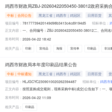
鸡西市财政局ZBJ-20260422050450-38012政府采
中标｜合同公告
黑龙江省｜鸡西市｜鸡冠区
日用百货
其
项目编号：
78177739420149d98b3413c4cd9194d5
招标单位：
一、合同编号：ZBJ-20260422050450-38012二、合同名
正文内容：
五、合同主体采购人(甲方)：鸡西市财政局地址：鸡西市鸡冠
发布时间：
2026-04-22 18:42
星街395联系方式：13946819696六、合同主要信息主要
相关产品：
印刷
宣传品
海报
宣传单
印刷品
非法
鸡西市财政局本年度印刷品结果公告
中标｜中标通知
黑龙江省｜鸡西市｜鸡冠区
日用百货
货
项目编号：
HLJGCYC2309010020262394487
招标单位：
鸡西市
按照直购成交规则，现将采购中标(成交)公告如下：一、项目编
正文内容：
名称：鸡西鑫汇通印务有限公司供应商地址：黑龙江省鸡西市鸡冠
发布时间：
2026-04-22 11:09
的信息标的类型：服务类名称：本年度印刷品项目周期：1
相关产品：
印刷品