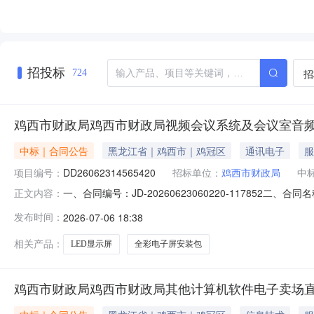
招投标
招
724
鸡西市财政局鸡西市财政局视频会议系统及会议室音
中标｜合同公告
黑龙江省｜鸡西市｜鸡冠区
通讯电子
服
项目编号：
DD26062314565420
招标单位：
鸡西市财政局
中
一、合同编号：JD-20260623060220-117852
正文内容：
市财政局视频会议系统及会议室音频系统电子卖场直购五、合同
发布时间：
2026-07-06 18:38
冠区长远电子产品经销部地址：鸡西市鸡冠区联系方式：1348
相关产品：
LED显示屏
全彩电子屏安装包
鸡西市财政局鸡西市财政局其他计算机软件电子卖场