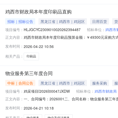
鸡西市财政局本年度印刷品直购
招标｜招标公告
黑龙江省｜鸡西市｜鸡冠区
日用百货
货
项目编号：
HLJGCYC2309010020262394487
招标单位：
鸡西市
鸡西市财政局本年度印刷品预算金额：￥49300元采购
正文内容：
业：其他未列明行业服务周期：10天供应商资格：一、
发布时间：
2026-04-22 10:56
无。三、特定的资格要求：无。四、本项目不接受联合体参与异
HLJGCYC23090
相关产品：
印刷品
物业服务第三年度合同
中标｜合同公告
黑龙江省｜鸡西市｜鸡冠区
服务采购
服
项目编号：
鸡采项目[2026]00047JXDW
招标单位：
鸡西市财政局
一、合同编号：2026001二、合同名称：物业服务第三年
正文内容：
市财政局地址：黑龙江省鸡西市鸡冠区和平北大街118号联系
发布时间：
2026-04-21 10:18
六、合同主要信息主要标的名称：物业及保洁服务规格型号（或服
相关产品：
物业服务
物业及保洁服务