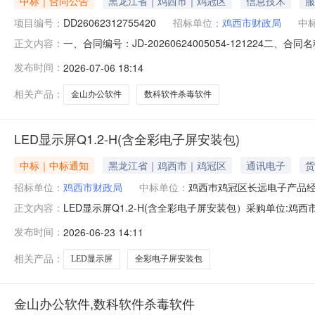
中标｜合同公告
黑龙江省｜鸡西市｜鸡冠区
信息技术
服
项目编号：
DD26062312755420
招标单位：
鸡西市财政局
中
一、合同编号：JD-20260624005054-121224
正文内容：
算机软件电子卖场直购五、合同主体采购人(甲方)：鸡西市财
发布时间：
2026-07-06 18:14
材经销部地址：天元电子城C区19-2柜台联系方式：15765
相关产品：
金山办公软件
数科软件杀毒软件
LED显示屏Q1.2-H(含全彩电子屏安装包)
中标｜中标通知
黑龙江省｜鸡西市｜鸡冠区
通讯电子
货
招标单位：
鸡西市财政局
中标单位：
鸡西巿鸡冠区长远电子产品
LED显示屏Q1.2-H(含全彩电子屏安装包）采购单位:鸡西市财政
正文内容：
鸡冠区长远电子产品经销部参考链接:历史合同时间:2026-06-2
发布时间：
2026-06-23 14:11
相关产品：
LED显示屏
全彩电子屏安装包
金山办公软件,数科软件杀毒软件