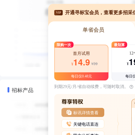
开通寻标宝会员，查看更多招采
VIP
单省会员
限购一次
最划算
1
首月试用
1
14.9
¥39
¥
¥
每日仅0.48元
每日仅
到期29元/月/省自动续费，可随时取消。
招标产品
标讯详情查看
关键电话直连