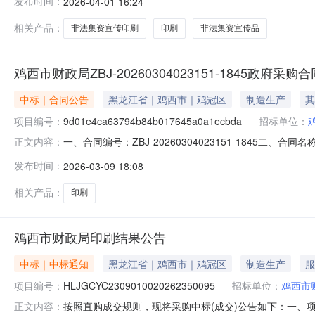
发布时间：
2026-04-01 16:24
标:2026年度非法集资宣传品需满足的要求:2026年度
况
相关产品：
非法集资宣传印刷
印刷
非法集资宣传品
鸡西市财政局ZBJ-20260304023151-1845政府采购
中标｜合同公告
黑龙江省｜鸡西市｜鸡冠区
制造生产
其
项目编号：
9d01e4ca63794b84b017645a0a1ecbda
招标单位：
一、合同编号：ZBJ-20260304023151-1845二、合同名称
正文内容：
体采购人(甲方)：鸡西市财政局地址：黑龙江省鸡西市鸡冠区
发布时间：
2026-03-09 18:08
式：04672379077六、合同主要信息主要标的：序号名称
相关产品：
印刷
鸡西市财政局印刷结果公告
中标｜中标通知
黑龙江省｜鸡西市｜鸡冠区
制造生产
服
项目编号：
HLJGCYC2309010020262350095
招标单位：
鸡西市
按照直购成交规则，现将采购中标(成交)公告如下：一、项目编
正文内容：