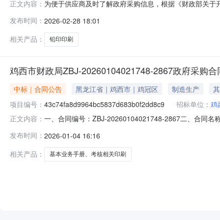
为便于供应商及时了解政府采购信息，根据《财政部关于开展政
正文内容：
开如下：序号采购项目名称采购需求概况预算金额(万元)预计
发布时间：
2026-02-28 18:01
月无本次公开的采购意向是本单位政府采购工作的初步安排
相关产品：
铅印印刷
鸡西市财政局ZBJ-20260104021748-2867政府采购
中标｜合同公告
黑龙江省｜鸡西市｜鸡冠区
制造生产
其
项目编号：
43c74fa8d9964bc5837d683b0f2dd8c9
招标单位：
鸡
一、合同编号：ZBJ-20260104021748-2867二、合同名称
正文内容：
核相关印刷五、合同主体采购人(甲方)：鸡西市财政局地址：
发布时间：
2026-01-04 16:16
江省鸡西市鸡冠区河东小区4号楼1号门市联系方式：2668
相关产品：
基本业务手册、考核相关印刷