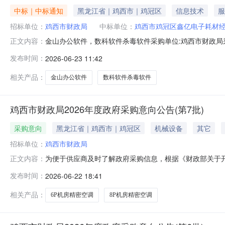
中标｜中标通知
黑龙江省｜鸡西市｜鸡冠区
信息技术
服
招标单位：
鸡西市财政局
中标单位：
鸡西市鸡冠区鑫亿电子耗材
金山办公软件，数科软件杀毒软件采购单位:鸡西市财政局采购方式:
正文内容：
亿电子耗材经销部参考链接:历史合同时间:2026-06-2310:1
发布时间：
2026-06-23 11:42
相关产品：
金山办公软件
数科软件杀毒软件
鸡西市财政局2026年度政府采购意向公告(第7批)
采购意向
黑龙江省｜鸡西市｜鸡冠区
机械设备
其它
招标单位：
鸡西市财政局
为便于供应商及时了解政府采购信息，根据《财政部关于开展
正文内容：
采购项目名称采购需求概况预算金额(万元)预计采购时间备
发布时间：
2026-06-22 18:41
精密空调5.2300002026年06月无28P机房精密空调
相关产品：
6P机房精密空调
8P机房精密空调