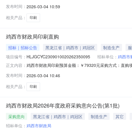
西市机关文印中心供应商地址：黑龙江省鸡西市鸡冠区鸡西市鸡冠
发布时间：
2026-03-04 10:59
务类名称：印刷项目周期：10项目实施地：黑龙江省鸡西
相关产品：
印刷
鸡西市财政局印刷直购
招标｜招标公告
黑龙江省｜鸡西市｜鸡冠区
制造生产
服
项目编号：
HLJGCYC2309010020262350095
招标单位：
鸡西市
鸡西市财政局印刷预算金额：￥79320元采购方式：直
正文内容：
商资格：一、符合《中华人民共和国政府采购法》第二十
发布时间：
2026-03-04 10:46
目不接受联合体参与异议处理项：如有异议请电话咨询采购人，采购流
实
相关产品：
印刷
鸡西市财政局2026年度政府采购意向公告(第1批)
采购意向
黑龙江省｜鸡西市｜鸡冠区
制造生产
其它
招标单位：
鸡西市财政局