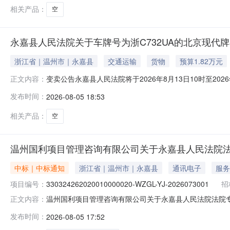
相关产品：
空
永嘉县人民法院关于车牌号为浙C732UA的北京现代牌
浙江省｜温州市｜永嘉县
交通运输
货物
预算1.82万元
变卖公告永嘉县人民法院将于2026年8月13日10时至2
正文内容：
人民法院，法院主页网址：sf.taobao.com/0577/09——参
发布时间：
2026-08-05 18:53
小型普通客车一辆评估价28391元，起拍价18240元，保
相关产品：
空
温州国利项目管理咨询有限公司关于永嘉县人民法院法
中标｜中标通知
浙江省｜温州市｜永嘉县
通讯电子
服务
项目编号：
330324262020010000020-WZGL-YJ-2026073001
招
温州国利项目管理咨询有限公司关于永嘉县人民法院法院专递邮寄送达
正文内容：
永嘉县人民法院法院专递邮寄送达服务三、中标（成交）信
发布时间：
2026-08-05 17:52
础的报价：100（%）中国邮政速递物流股份有限公司浙江