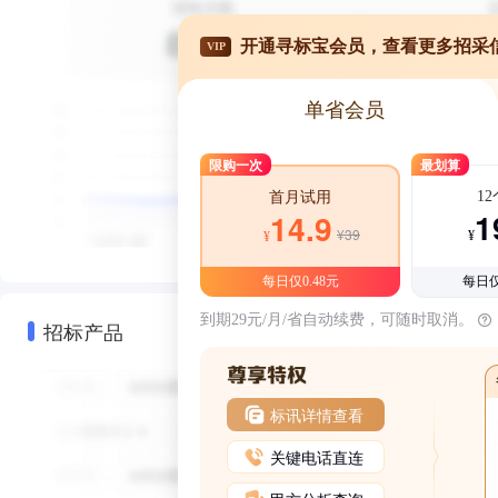
开通寻标宝会员，查看更多招采
VIP
单省会员
限购一次
最划算
1
首月试用
1
14.9
¥39
¥
¥
每日仅0.48元
每日仅
到期29元/月/省自动续费，可随时取消。
招标产品
标讯详情查看
关键电话直连