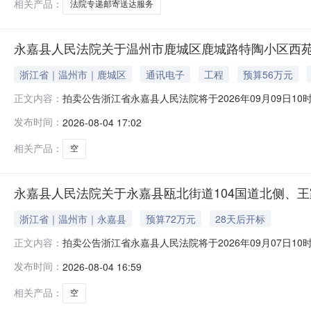
相关产品：
法院专递邮寄送达服务
永嘉县人民法院关于温州市鹿城区鹿城路特陶小区西苑(现
浙江省｜温州市｜鹿城区
通讯电子
工程
预算56万元
拍卖公告浙江省永嘉县人民法院将于2026年09月09日1
正文内容：
名：永嘉县人民法院，法院主页网址：sf.taobao.com/0577
发布时间：
2026-08-04 17:02
陶小区西苑（现为西苑公寓）4幢705、706室的不动产，权证
相关产品：
空
永嘉县人民法院关于永嘉县瓯北街道104国道北侧、王家
浙江省｜温州市｜永嘉县
预算72万元
28天后开标
拍卖公告浙江省永嘉县人民法院将于2026年09月07日1
正文内容：
名：永嘉县人民法院，法院主页网址：sf.taobao.com/0577/
发布时间：
2026-08-04 16:59
北侧、王家坞路西侧国际华城4幢1504室的不动产，权证号：
相关产品：
空