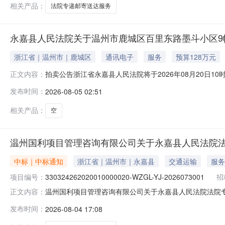
相关产品：
法院专递邮寄送达服务
永嘉县人民法院关于温州市鹿城区百里东路墨斗小区9幢
浙江省｜温州市｜鹿城区
通讯电子
服务
预算128万元
拍卖公告浙江省永嘉县人民法院将于2026年08月20日1
正文内容：
名：永嘉县人民法院，法院主页网址：sf.taobao.com/0577
发布时间：
2026-08-05 02:51
墨斗小区9幢404室的不动产，权证号：浙（2023）温州市不
相关产品：
空
温州国利项目管理咨询有限公司关于永嘉县人民法院法
中标｜中标通知
浙江省｜温州市｜永嘉县
交通运输
服务
项目编号：
330324262020010000020-WZGL-YJ-2026073001
招
温州国利项目管理咨询有限公司关于永嘉县人民法院法院专递邮
正文内容：
目编号：330324262020010000020-WZGL-
发布时间：
2026-08-04 17:08
标供应商名称中标供应商地址评审总得分1以合同附件《服