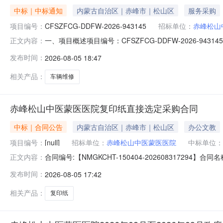
中标｜中标通知
内蒙古自治区｜赤峰市｜松山区
服务采购
项目编号：
CFSZFCG-DDFW-2026-943145
招标单位：
赤峰松山
一、项目概述项目编号：CFSZFCG-DDFW-2026
正文内容：
金额(元)：1,030.00项目开始时间：2026-08-0516:
发布时间：
2026-08-05 18:47
采计划[2026]松山02582采购方式：电子卖场（定点
相关产品：
车辆维修
赤峰松山中医蒙医医院复印纸直接选定采购合同
中标｜合同公告
内蒙古自治区｜赤峰市｜松山区
办公文教
项目编号：
[null]
招标单位：
赤峰松山中医蒙医医院
中标单位：
合同编号:【NMGKCHT-150404-202608317
正文内容：
医院】地址：友谊大街联系人：赤峰松山中医蒙医医院供
发布时间：
2026-08-05 17:42
主要标的名称：70克晨鸣雪莲A4复印纸,70克晨鸣铭洋A5复印
相关产品：
复印纸