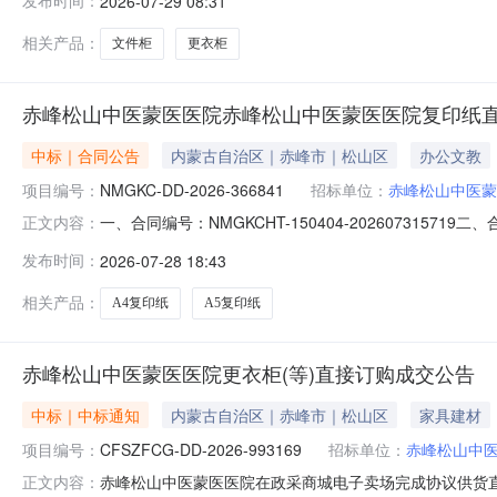
发布时间：
2026-07-29 08:31
方）：红山区君海办公家具行地址：内蒙古自治区赤峰市红山
相关产品：
文件柜
更衣柜
赤峰松山中医蒙医医院赤峰松山中医蒙医医院复印纸
中标｜合同公告
内蒙古自治区｜赤峰市｜松山区
办公文教
项目编号：
NMGKC-DD-2026-366841
招标单位：
赤峰松山中医蒙
一、合同编号：NMGKCHT-150404-202607315
正文内容：
松山中医蒙医医院采购订单五、合同主体采购人(甲方)：
发布时间：
2026-07-28 18:43
13314767397供应商(乙方)：红山区恒泰办公用品商行
相关产品：
A4复印纸
A5复印纸
赤峰松山中医蒙医医院更衣柜(等)直接订购成交公告
中标｜中标通知
内蒙古自治区｜赤峰市｜松山区
家具建材
项目编号：
CFSZFCG-DD-2026-993169
招标单位：
赤峰松山中
赤峰松山中医蒙医医院在政采商城电子卖场完成协议供货直购采
正文内容：