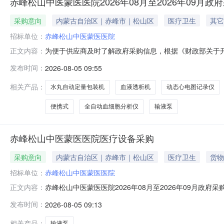
赤峰松山中医蒙医医院2026年08月至2026年09月政
采购意向
内蒙古自治区｜赤峰市｜松山区
医疗卫生
其它
招标单位：
赤峰松山中医蒙医医院
为便于供应商及时了解政府采购信息，根据《财政部关于开展政
正文内容：
序号采购项目名称采购需求概况预算金额(万元)预计采购
发布时间：
2026-08-05 09:55
内容：脉动真空灭菌器采购数量：1台采购内容：肺功能检
容：全自动生化分析仪采购
相关产品：
水丸自动定量包装机
血液透析机
动态心电图记录仪
便携式
全自动血细胞分析仪
输液泵
赤峰松山中医蒙医医院医疗设备采购
采购意向
内蒙古自治区｜赤峰市｜松山区
医疗卫生
货物
招标单位：
赤峰松山中医蒙医医院
赤峰松山中医蒙医医院2026年08月至2026年09月
正文内容：
蒙医医院2026年08月至2026年09月政府采购意向采
发布时间：
2026-08-05 09:13
目：采购需求概况：采购内容:输液泵采购数量:3.000
床使
相关产品：
输液泵