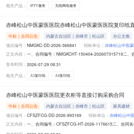
同所必需的设备
相关产品：
IPTV服务
无线网络服务
赤峰松山中医蒙医医院赤峰松山中医蒙医医院复印纸
中标｜合同公告
内蒙古自治区｜赤峰市｜松山区
办公文教
项目编号：
NMGKC-DD-2026-366841
招标单位：
赤峰松山中医蒙
一、合同编号：NMGKCHT-150404-202607315
正文内容：
松山中医蒙医医院采购订单五、合同主体采购人(甲方)：
发布时间：
2026-07-29 08:31
13314767397供应商(乙方)：红山区恒泰办公用品商行
相关产品：
A5复印纸
A4复印纸
赤峰松山中医蒙医医院更衣柜等直接订购采购合同
中标｜合同公告
内蒙古自治区｜赤峰市｜松山区
家具建材
项目编号：
CFSZFCG-DD-2026-993169
招标单位：
赤峰松山中
一、合同编号：CFSZFCG-HT-2026-1176615二
正文内容：
松山中医蒙医医院采购订单五、合同主体采购人（甲方）：赤