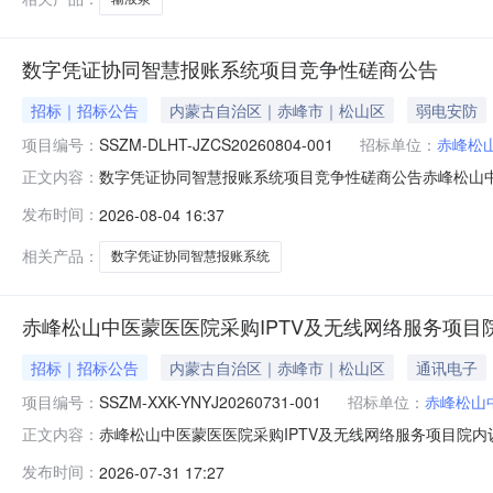
数字凭证协同智慧报账系统项目竞争性磋商公告
招标｜招标公告
内蒙古自治区｜赤峰市｜松山区
弱电安防
项目编号：
SSZM-DLHT-JZCS20260804-001
招标单位：
赤峰松
数字凭证协同智慧报账系统项目竞争性磋商公告赤峰松山
正文内容：
述1.名称与编号项目名称：数字凭证协同智慧报账系统项目项目编号
发布时间：
2026-08-04 16:37
采购内容与技术要求详见采购文件。二、供应商的资格要求
重大
相关产品：
数字凭证协同智慧报账系统
赤峰松山中医蒙医医院采购IPTV及无线网络服务项目
招标｜招标公告
内蒙古自治区｜赤峰市｜松山区
通讯电子
项目编号：
SSZM-XXK-YNYJ20260731-001
招标单位：
赤峰松山
赤峰松山中医蒙医医院采购IPTV及无线网络服务项目院
正文内容：
加，具体事项如下：一、项目概述（一）项目名称：赤峰松山中医
发布时间：
2026-07-31 17:27
供应商的资格要求（一）符合《中华人民共和国政府采购法