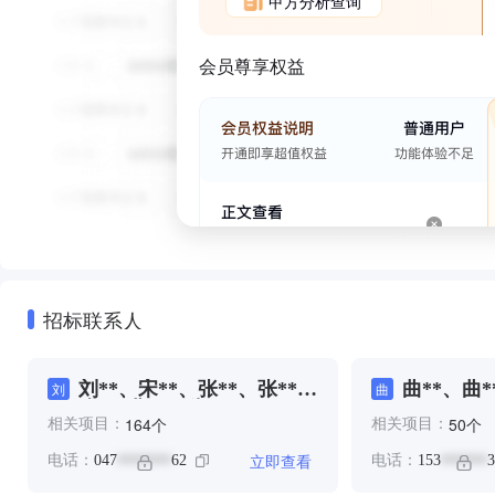
甲方分析查询
会员尊享权益
招标联系人
刘**、宋**、张**、张**、
曲**、曲*
刘
曲
张*、曲**、朱*
个
个
164
50
相关项目：
相关项目：
立即查看
电话：
047
62
电话：
153
3
*******
******