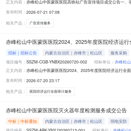
赤峰松山中医蒙医医院高铁站广告宣传项目成交公告一、项目信
正文内容：
二、评审信息（一）日期：2026年7月18日上午8:4
发布时间：
2026-07-21 07:08
应商地址：赤峰市红山区铁南街道建材路以东、长青街以南三
人：赤峰
相关产品：
广告宣传服务
赤峰松山中医蒙医医院2024、2025年度医院经济运
招标｜招标公告
内蒙古自治区｜赤峰市｜松山区
服务采购
项目编号：
SSZM-CGB-YNBX20260720-002
招标单位：
赤峰松山
赤峰松山中医蒙医医院2024、2025年度医院经济运
正文内容：
格条件的供应商参加，具体事项如下：一、项目概述（一）项目名
发布时间：
2026-07-20 23:17
内容：具体需求详见附件（四）采购限价：50000元二、
应商
相关产品：
医院经济运行全面审计服务
赤峰松山中医蒙医医院灭火器年度检测服务成交公告
中标｜中标通知
内蒙古自治区｜赤峰市｜松山区
弱电安防
项目编号：
SSZM-ABK-YNYJ20260713-001
招标单位：
赤峰松山