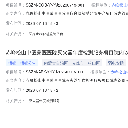
项目编号：
SSZM-CGB-YNYJ20260713-001
招标单位：
赤峰松山
赤峰松山中医蒙医医院医疗废物智慧监管平台项目院内议
正文内容：
具体事项如下：一、项目概述（一）项目名称：医疗废物智慧监
发布时间：
2026-07-13 18:43
30000元二、投标人的资格要求1.供应商须具有独立承
良好记录；4.供应
相关产品：
医疗废物智慧监管平台
赤峰松山中医蒙医医院灭火器年度检测服务项目院内
招标｜招标公告
内蒙古自治区｜赤峰市｜松山区
弱电安防
项目编号：
SSZM-ABK-YNYJ20260713-001
招标单位：
赤峰松山
赤峰松山中医蒙医医院灭火器年度检测服务项目院内议价
正文内容：
体事项如下：一、项目概述（一）项目名称：灭火器年度检测服务
发布时间：
2026-07-13 18:42
元二、投标人的资格要求1.有效的法人营业执照（经营范围
购活动前三年内
相关产品：
灭火器年度检测服务