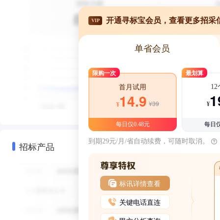
开通寻标宝会员，查看更多招采
VIP
单省会员
限购一次
最划算
1
首月试用
1
14.9
¥39
¥
¥
每日仅0.48元
每日仅
到期29元/月/省自动续费，可随时取消。
招标产品
标讯详情查看
关键电话直连