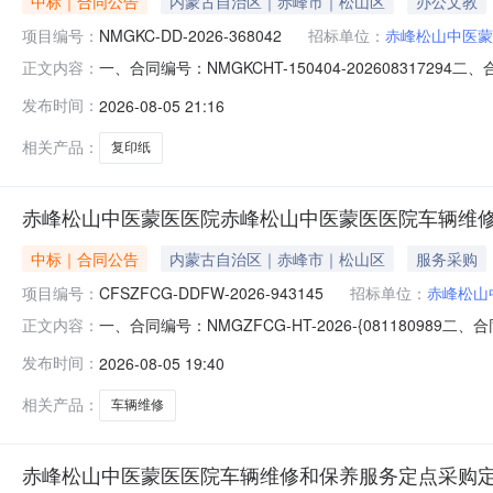
中标｜合同公告
内蒙古自治区｜赤峰市｜松山区
办公文教
项目编号：
NMGKC-DD-2026-368042
招标单位：
赤峰松山中医蒙
一、合同编号：NMGKCHT-150404-202608317
正文内容：
松山中医蒙医医院采购订单五、合同主体采购人（甲方）
发布时间：
2026-08-05 21:16
13314767397供应商（乙方）：松山区煊威办公用品店
相关产品：
复印纸
赤峰松山中医蒙医医院赤峰松山中医蒙医医院车辆维
中标｜合同公告
内蒙古自治区｜赤峰市｜松山区
服务采购
项目编号：
CFSZFCG-DDFW-2026-943145
招标单位：
赤峰松山
一、合同编号：NMGZFCG-HT-2026-{08118098
正文内容：
四、项目名称：赤峰松山中医蒙医医院车辆维修和保养服务
发布时间：
2026-08-05 19:40
处联系方式：0476-8492662供应商(乙方)：赤峰市红
相关产品：
车辆维修
赤峰松山中医蒙医医院车辆维修和保养服务定点采购