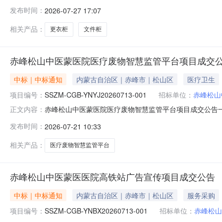
属区域：内蒙古自治区本级预算金额(元)：2,250.00采购人
发布时间：
2026-07-27 17:07
子卖场（协议采购)二、采购结果成交供应商：红山区君海办公家具
相关产品：
更衣柜
文件柜
赤峰松山中医蒙医院医疗废物智慧监管平台项目成交
中标｜中标通知
内蒙古自治区｜赤峰市｜松山区
医疗卫生
项目编号：
SSZM-CGB-YNYJ20260713-001
招标单位：
赤峰松山
赤峰松山中医蒙医院医疗废物智慧监管平台项目成交公告一、项
正文内容：
平台项目二、评审信息（一）日期：2026年7月18日上
发布时间：
2026-07-21 10:33
（二）供应商地址：内蒙古自治区包头市昆都仑区黄河大街以
项采购
相关产品：
医疗废物智慧监管平台
赤峰松山中医蒙医医院高铁站广告宣传项目成交公告
中标｜中标通知
内蒙古自治区｜赤峰市｜松山区
服务采购
项目编号：
SSZM-CGB-YNBX20260713-001
招标单位：
赤峰松山