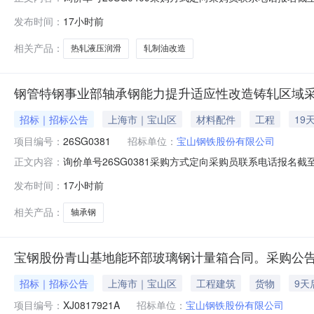
要求交货期备注0012050热轧液压润滑及轧制油改造02宝
发布时间：
17小时前
支撑辊平衡液压阀台；改造2#和3#卷取机共6套助卷辊
相关产品：
热轧液压润滑
轧制油改造
钢管特钢事业部轴承钢能力提升适应性改造铸轧区域采
招标｜招标公告
上海市｜宝山区
材料配件
工程
19
项目编号：
26SG0381
招标单位：
宝山钢铁股份有限公司
询价单号26SG0381采购方式定向采购员联系电话报名截至
正文内容：
要求交货期备注001钢管特钢事业部轴承钢能力提升适应性改
发布时间：
17小时前
款：钢管特钢事业部轴承钢能力提升适应性改造项目铸轧
相关产品：
轴承钢
宝钢股份青山基地能环部玻璃钢计量箱合同。采购公告
招标｜招标公告
上海市｜宝山区
工程建筑
货物
9天
项目编号：
XJ0817921A
招标单位：
宝山钢铁股份有限公司