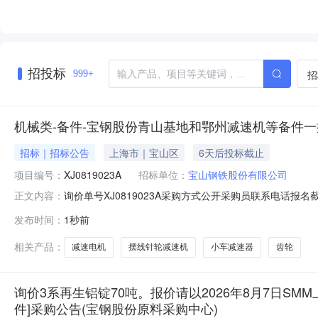
招投标
招
999+
机械类-备件-宝钢股份青山基地和鄂州减速机等备件一批-
招标｜招标公告
上海市｜宝山区
6天后投标截止
项目编号：
XJ0819023A
招标单位：
宝山钢铁股份有限公司
询价单号XJ0819023A采购方式公开采购员联系电话报名截
正文内容：
采购数量计量单位要求交货期备注C5664668摆线针轮减速机齿轮变速
发布时间：
1秒前
比:187;外形尺寸:中心高:290mm;原制造商:常州市武进武南变
相关产品：
减速电机
摆线针轮减速机
小车减速器
齿轮
询价3系再生铝锭70吨。报价请以2026年8月7日SMM
件]采购公告(宝钢股份原料采购中心)