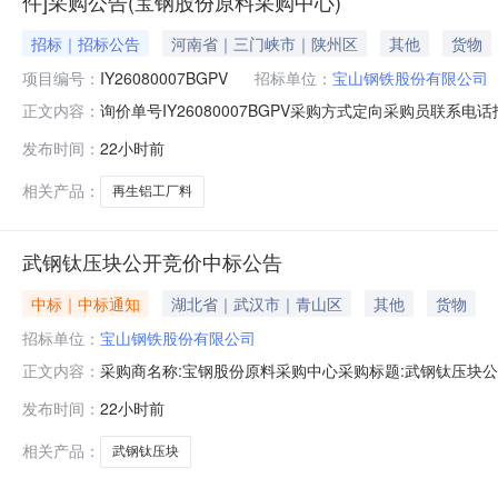
件]采购公告(宝钢股份原料采购中心)
招标｜招标公告
河南省｜三门峡市｜陕州区
其他
货物
项目编号：
IY26080007BGPV
招标单位：
宝山钢铁股份有限公司
询价单号IY26080007BGPV采购方式定向采购员联系
正文内容：
牌采购数量计量单位要求交货期备注AB0058086系工厂料
发布时间：
22小时前
度：0.0元三、商务条款：定价说明：湿公吨。限价类别：数
相关产品：
再生铝工厂料
武钢钛压块公开竞价中标公告
中标｜中标通知
湖北省｜武汉市｜青山区
其他
货物
招标单位：
宝山钢铁股份有限公司
采购商名称:宝钢股份原料采购中心采购标题:武钢钛压块公开竞
正文内容：
发布时间：
22小时前
相关产品：
武钢钛压块