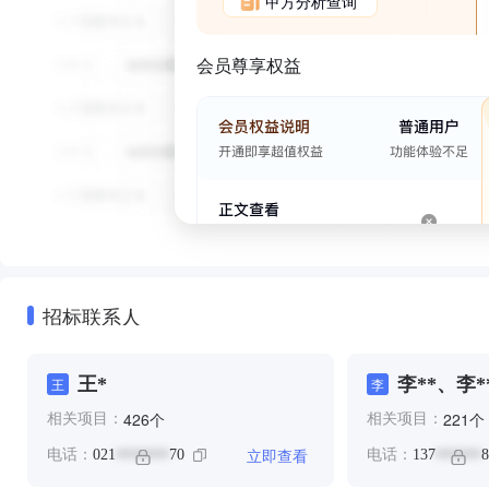
甲方分析查询
会员尊享权益
招标联系人
王*
李**、李*
王
李
个
个
426
221
相关项目：
相关项目：
立即查看
电话：
021
70
电话：
137
8
*******
******