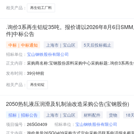
相关产品：
再生铝工厂料
.询价3系再生铝锭35吨。报价请以2026年8月6日SMM
件]中标公告
中标｜中标通知
上海市｜宝山区
5天后投标截止
招标单位：
宝山钢铁股份有限公司
采购商名称:宝钢股份原料采购中心采购标题:.询价3系再生铝
正文内容：
日【报价方式见附件】寻源方式:询比价中标供应商:未公开中标金
发布时间：
39分钟前
相关产品：
再生铝锭
2050热轧液压润滑及轧制油改造采购公告(宝钢股份)
招标｜招标公告
上海市｜宝山区
材料配件
货物
18
项目编号：
26SG0409
招标单位：
宝山钢铁股份有限公司
询价单号26SG0409采购方式定向采购员联系电话报名截至
正文内容：