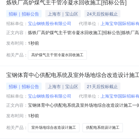
炼铁厂高炉煤气主干管冷凝水回收施工[招标公告]
招标｜招标公告
上海市｜宝山区
24天后投标截止
招标单位：
宝山钢铁股份有限公司
代理单位：
上海宝华国际招标
炼铁厂高炉煤气主干管冷凝水回收施工[招标公告]炼铁厂
正文内容：
金来自自筹资金，招标人为宝山钢铁股份有限公司。项目已
发布时间：
1秒前
收施工。2.2建设地点：上海市宝山区富锦路宝山基地厂区内
简称发包人）就炼铁
相关产品：
高炉煤气主干管冷凝水回收施工
宝钢体育中心供配电系统及室外场地综合改造设计施工
招标｜招标公告
上海市｜宝山区
21天后投标截止
招标单位：
宝山钢铁股份有限公司
代理单位：
上海宝华国际招标
宝钢体育中心供配电系统及室外场地综合改造设计施工一体
正文内容：
体育中心供配电系统及室外场地综合改造设计施工一体化
发布时间：
1秒前
标。2.工程概况与招标范围2.1招标项目名称：宝钢体育中
万元（不含税）。2.4计划
相关产品：
室外场地综合改造设计施工
供配电系统设计施工