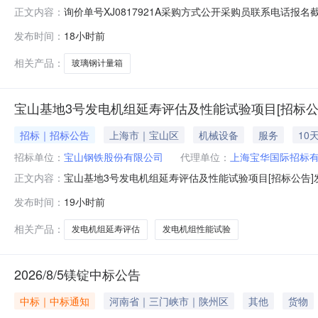
询价单号XJ0817921A采购方式公开采购员联系电话报名截
正文内容：
采购数量计量单位要求交货期备注C5554108玻璃钢计量箱其它橡塑
发布时间：
18小时前
理;原始制造厂:无;部件号:无;2.0piece2026-10-13T23:
相关产品：
玻璃钢计量箱
宝山基地3号发电机组延寿评估及性能试验项目[招标公
招标｜招标公告
上海市｜宝山区
机械设备
服务
10
招标单位：
宝山钢铁股份有限公司
代理单位：
上海宝华国际招标
宝山基地3号发电机组延寿评估及性能试验项目[招标公告]发
正文内容：
目宝山基地3号发电机组延寿评估及性能试验项目已获批，
发布时间：
19小时前
况与招标范围2.1项目地点：上海市宝山区富锦路宝山基地厂
围：1）对
相关产品：
发电机组延寿评估
发电机组性能试验
2026/8/5镁锭中标公告
中标｜中标通知
河南省｜三门峡市｜陕州区
其他
货物