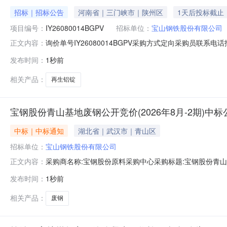
招标｜招标公告
河南省｜三门峡市｜陕州区
1天后投标截止
项目编号：
IY26080014BGPV
招标单位：
宝山钢铁股份有限公司
询价单号IY26080014BGPV采购方式定向采购员联系
正文内容：
牌采购数量计量单位要求交货期备注A5678974外购3系再
发布时间：
1秒前
额度：0.0元三、商务条款：定价说明：湿公吨。限价类别：
相关产品：
再生铝锭
宝钢股份青山基地废钢公开竞价(2026年8月-2期)中标
中标｜中标通知
湖北省｜武汉市｜青山区
招标单位：
宝山钢铁股份有限公司
采购商名称:宝钢股份原料采购中心采购标题:宝钢股份青山基地
正文内容：
0715:47更多咨询请点击：
发布时间：
1秒前
相关产品：
废钢