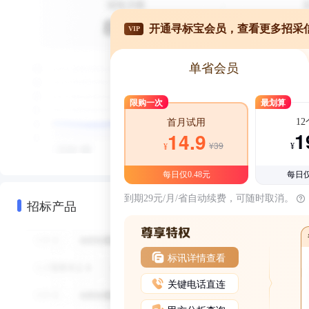
开通寻标宝会员，查看更多招采
VIP
单省会员
限购一次
最划算
1
首月试用
1
14.9
¥39
¥
¥
每日仅0.48元
每日仅
到期29元/月/省自动续费，可随时取消。
招标产品
标讯详情查看
关键电话直连