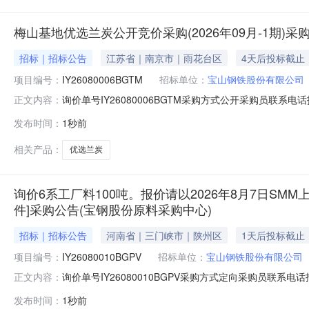
梅山基地优选兰炭公开竞价采购(2026年09月-1期)
招标｜招标公告
江苏省｜南京市｜雨花台区
4天后投标截止
项目编号：
IY26080006BGTM
招标单位：
宝山钢铁股份有限公司
询价单号IY26080006BGTM采购方式公开采购员联系电话报
正文内容：
物料名称规格型号品牌采购数量计量单位要求交货期备注AB071
发布时间：
1秒前
二、保证金额度：2000000.0元三、商务条款：定价
相关产品：
优选兰炭
询价6系工厂料100吨。报价请以2026年8月7日SMM上
件]采购公告(宝钢股份原料采购中心)
招标｜招标公告
河南省｜三门峡市｜陕州区
1天后投标截止
项目编号：
IY26080010BGPV
招标单位：
宝山钢铁股份有限公司
询价单号IY26080010BGPV采购方式定向采购员联系
正文内容：
牌采购数量计量单位要求交货期备注AB0058086系工厂料
发布时间：
1秒前
度：0.0元三、商务条款：定价说明：湿公吨。限价类别：数