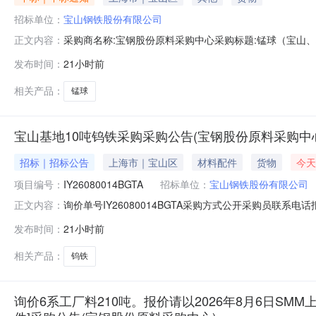
招标单位：
宝山钢铁股份有限公司
采购商名称:宝钢股份原料采购中心采购标题:锰球（宝山、梅山
正文内容：
发布时间：
21小时前
相关产品：
锰球
宝山基地10吨钨铁采购采购公告(宝钢股份原料采购中
招标｜招标公告
上海市｜宝山区
材料配件
货物
今天
项目编号：
IY26080014BGTA
招标单位：
宝山钢铁股份有限公司
询价单号IY26080014BGTA采购方式公开采购员联系电话报
正文内容：
料名称规格型号品牌采购数量计量单位要求交货期备注A156523
发布时间：
21小时前
保证金额度：300000.0元三、商务条款：定价说明：湿公
相关产品：
钨铁
询价6系工厂料210吨。报价请以2026年8月6日SMM上