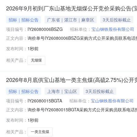
2026年9月初到厂东山基地无烟煤公开竞价采购公告(
招标｜招标公告
广东省｜湛江市｜麻章区
3天后投标截止
项目编号：
IY26080006BSZG
招标单位：
宝山钢铁股份有限公司
询价单号IY26080006BSZG采购方式公开采购员联系电话报
正文内容：
料名称规格型号品牌采购数量计量单位要求交货期备注AA000
发布时间：
1秒前
江原料码头二、保证金额度：2000000.0元三、商务条款
相关产品：
无烟煤
2026年8月底供宝山基地一类主焦煤(高硫2.75%)
招标｜招标公告
上海市｜宝山区
3天后投标截止
项目编号：
IY26080015BGTA
招标单位：
宝山钢铁股份有限公司
询价单号IY26080015BGTA采购方式公开采购员联系电话报
正文内容：
料名称规格型号品牌采购数量计量单位要求交货期备注AB0051
发布时间：
1秒前
二、保证金额度：2000000.0元三、商务条款：定价说明
相关产品：
一类主焦煤