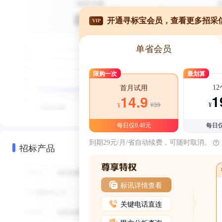
开通寻标宝会员，查看更多招采
VIP
单省会员
限购一次
最划算
1
首月试用
1
14.9
¥39
¥
¥
每日仅0.48元
每日仅
到期29元/月/省自动续费，可随时取消。
招标产品
标讯详情查看
关键电话直连