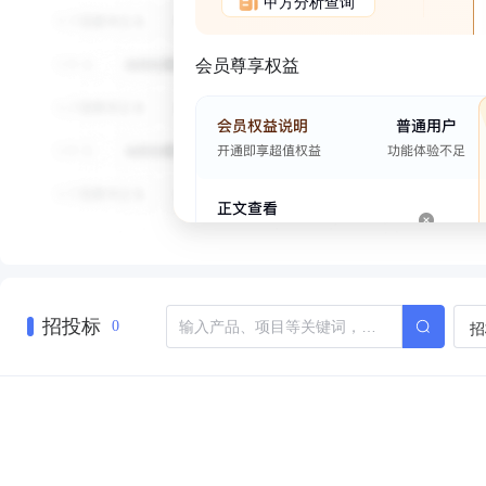
甲方分析查询
会员尊享权益
招投标
招
0