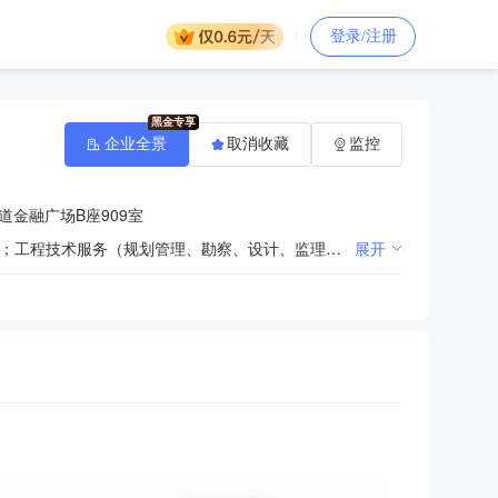
登录/注册
企业全景
取消收藏
监控
金融广场B座909室
一般项目：工程管理服务；政府采购代理服务；招投标代理服务；信息技术咨询服务；信息系统集成服务；工程技术服务（规划管理、勘察、设计、监理除外）；对外承包工程；园林绿化工程施工；土地调查评估服务；资产评估；科技中介服务；工程造价咨询业务（除依法须经批准的项目外，凭营业执照依法自主开展经营活动）。许可项目：建设工程监理；房屋建筑和市政基础设施项目工程总承包；地质灾害治理工程施工；司法鉴定服务（依法须经批准的项目，经相关部门批准后方可开展经营活动，具体经营项目以审批结果为准）。
展开