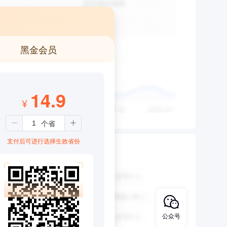
黑金会员
14.9
¥
支付后可进行选择生效省份
公众号