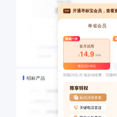
开通寻标宝会员，查看
VIP
单省会员
限购一次
首月试用
14.9
¥39
¥
每日仅0.48元
到期29元/月/省自动续费，可随
招标产品
标讯详情查看
关键电话直连