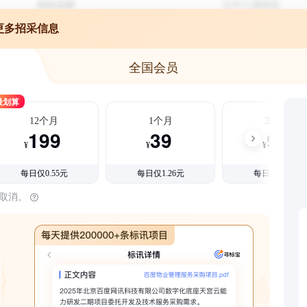
更多招采信息
全国会员
最划算
12个月
1个月
3个月
199
39
99
¥
¥
¥
每日仅0.55元
每日仅1.26元
每日仅1.08元
时取消。