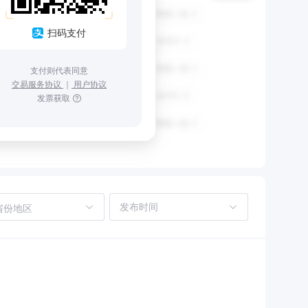
扫码支付
支付则代表同意
交易服务协议
｜
用户协议
发票获取
省份地区