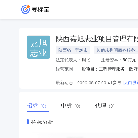
陕西嘉旭志业项目管理有
嘉旭
志业
陕西省 | 宝鸡市
其他未列明商务服务
法定代表人：
周飞
注册资本：
50万元
经营范围：
最新动态：
参与
[太白
2026-08-07 09:41
招标
中标
代理
（0）
（0）
（0）
招标分析