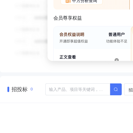
甲方分析查询
会员尊享权益
招投标
招
0