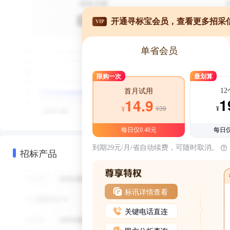
开通寻标宝会员，查看更多招采
VIP
单省会员
限购一次
最划算
1
首月试用
1
14.9
¥39
¥
¥
每日仅0.48元
每日仅
到期29元/月/省自动续费，可随时取消。
招标产品
标讯详情查看
关键电话直连