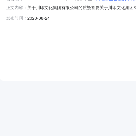
关于川印文化集团有限公司的质疑答复关于川印文化集团
正文内容：
蒲路东段45号)联系人：曹涧联系电话：028-83333
发布时间：
2020-08-24
系电话：13398118387我公司于2020年8月21日收到