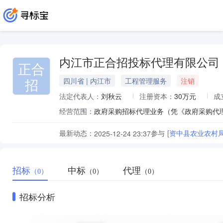
内江市正合招投标代理有限公司
正合
招
四川省 | 内江市
工程管理服务
注销
法定代表人：
刘秋云
注册资本：
30万元
成
经营范围：
政府采购招标代理业务（凭《政府采购代
最新动态：
参与
[资中县农业农村
2025-12-24 23:37
招标
中标
代理
（0）
（0）
（0）
招标分析