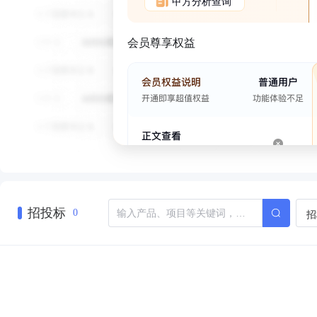
甲方分析查询
会员尊享权益
招投标
招
0