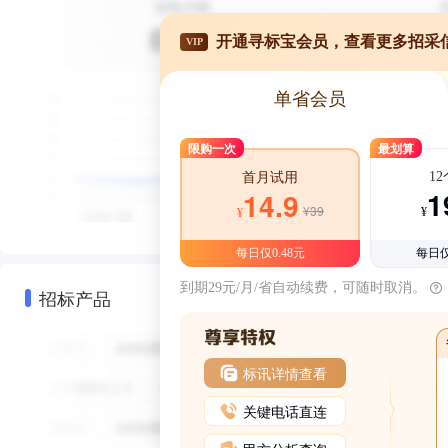
开通寻标宝会员，查看更多招采
VIP
单省会员
限购一次
最划算
1
首月试用
1
14.9
¥39
¥
¥
每日仅0.48元
每日仅
到期29元/月/省自动续费，可随时取消。
招标产品
标讯详情查看
关键电话直连