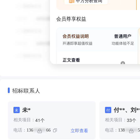
甲方分析查询
会员尊享权益
招标联系人
未*
付**、刘*
未
付
个
个
41
33
相关项目：
相关项目：
立即查看
电话：
136
66
电话：
138
5
******
******