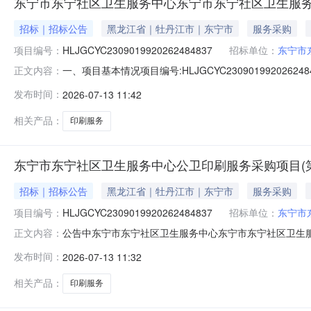
东宁市东宁社区卫生服务中心东宁市东宁社区卫生服务
招标｜招标公告
黑龙江省｜牡丹江市｜东宁市
服务采购
项目编号：
HLJGCYC2309019920262484837
招标单位：
东宁市
一、项目基本情况项目编号:HLJGCYC230901992026
正文内容：
求详情:符合国家及地方验收标准。服务周期:7天供应商数量:供
发布时间：
2026-07-13 11:42
1600:00二、申请人资格要求符合《中华人民共和国政
相关产品：
印刷服务
东宁市东宁社区卫生服务中心公卫印刷服务采购项目(第
招标｜招标公告
黑龙江省｜牡丹江市｜东宁市
服务采购
项目编号：
HLJGCYC2309019920262484837
招标单位：
东宁市
公告中东宁市东宁社区卫生服务中心东宁市东宁社区卫生服务
正文内容：
收标准。展开项目名称：东宁市东宁社区卫生服务中心公卫
发布时间：
2026-07-13 11:32
格评选方式：价格最低最低价相同评审办法：按照采购人
地：黑龙江省牡丹江市东宁市东宁镇
相关产品：
印刷服务