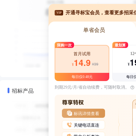
开通寻标宝会员，查看更多招采
VIP
单省会员
限购一次
最划算
1
首月试用
1
14.9
¥39
¥
¥
每日仅0.48元
每日仅
到期29元/月/省自动续费，可随时取消。
招标产品
标讯详情查看
关键电话直连