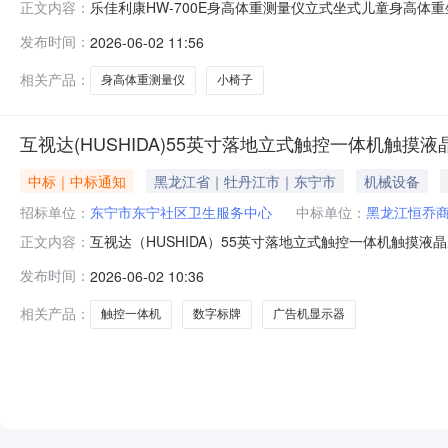
乐佳利康HW-700E身高体重测量仪立式坐式儿童身高体重
正文内容：
格:9800.00优惠率:6.12%数量:1订单金额:9200.00供
发布时间：
2026-06-02 11:56
相关产品：
身高体重测量仪
小椅子
互视达(HUSHIDA)55英寸落地立式触控一体机触摸液晶
中标｜中标通知
黑龙江省｜牡丹江市｜东宁市
机械设备
招标单位：
东宁市东宁社区卫生服务中心
中标单位：
黑龙江恒乔
互视达（HUSHIDA）55英寸落地立式触控一体机触摸液晶
正文内容：
价:7900.00参考价格:8000.00优惠率:1.25%数量:1订单金额:
发布时间：
2026-06-02 10:36
间:2026-06-0209:42:07
相关产品：
触控一体机
数字标牌
广告机显示器