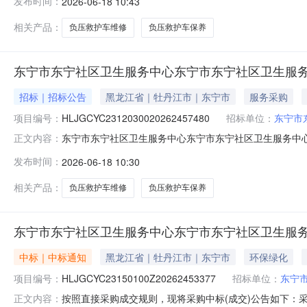
发布时间：
2026-06-18 10:43
应商名称评审结果公告日期成交金额优惠率现成交东宁市时代汽修厂中
相关产品：
负压救护车维修
负压救护车保养
东宁市东宁社区卫生服务中心东宁市东宁社区卫生服
招标｜招标公告
黑龙江省｜牡丹江市｜东宁市
服务采购
项目编号：
HLJGCYC2312030020262457480
招标单位：
东宁市
东宁市东宁社区卫生服务中心东宁市东宁社区卫生服务中心
正文内容：
项目名称：东宁市东宁社区卫生服务中心负压救护车维修
发布时间：
2026-06-18 10:30
合《中华人民共和国政府采购法》第二十二条规定，且已
参与异议处理项：如有异议请电话咨询采购人
相关产品：
负压救护车维修
负压救护车保养
东宁市东宁社区卫生服务中心东宁市东宁社区卫生服
中标｜中标通知
黑龙江省｜牡丹江市｜东宁市
环保绿化
项目编号：
HLJGCYC23150100Z20262453377
招标单位：
东宁
按照直接采购成交规则，现将采购中标(成交)公告如下：采购名
正文内容：