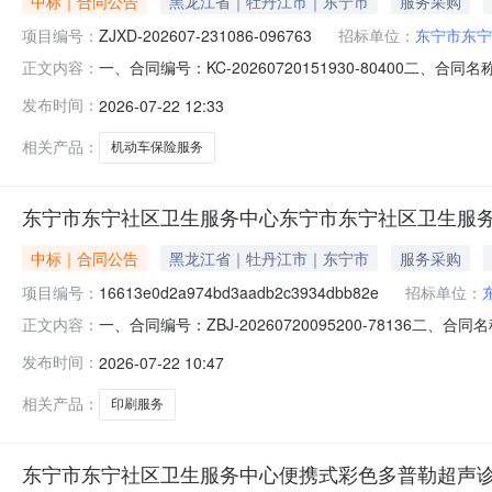
中标｜合同公告
黑龙江省｜牡丹江市｜东宁市
服务采购
项目编号：
ZJXD-202607-231086-096763
招标单位：
东宁市东宁
一、合同编号：KC-20260720151930-80400二、
正文内容：
东宁市东宁社区卫生服务中心机动车保险服务直接选定五、合同
发布时间：
2026-07-22 12:33
方)：申能财产保险股份有限公司牡丹江中心支公司地址：东四
相关产品：
机动车保险服务
东宁市东宁社区卫生服务中心东宁市东宁社区卫生服务
中标｜合同公告
黑龙江省｜牡丹江市｜东宁市
服务采购
项目编号：
16613e0d2a974bd3aadb2c3934dbb82e
招标单位：
一、合同编号：ZBJ-20260720095200-78136二、合
正文内容：
四、项目名称：东宁市东宁社区卫生服务中心公卫印刷服务采
发布时间：
2026-07-22 10:47
13945375927供应商(乙方)：东宁市彩虹印刷厂地址：
相关产品：
印刷服务
东宁市东宁社区卫生服务中心便携式彩色多普勒超声