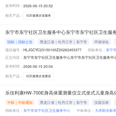
￥35000.0采购方式直接采购采购人东宁市东宁社区卫生服
发布时间：
2026-06-15 20:52
公告日期成交金额优惠率现成交东宁市致远美术社中选2026-06-
相关产品：
社区健康步道服务
东宁市东宁社区卫生服务中心东宁市东宁社区卫生服
招标｜招标公告
黑龙江省｜牡丹江市｜东宁市
环保绿化
项目编号：
HLJGCYC23150100Z20262453377
招标单位：
东宁
东宁市东宁社区卫生服务中心东宁市东宁社区卫生服务中心
正文内容：
健康中国工作，完善社区健康支持性环境，提升居民健康
发布时间：
2026-06-15 20:04
东宁市东宁社区卫生服务中心社区健康步道服务项目项目
统注册的供应商。二、落实其他政府采购政策
相关产品：
社区健康步道建设
乐佳利康HW-700E身高体重测量仪立式坐式儿童身
中标｜中标通知
黑龙江省｜牡丹江市｜东宁市
仪器仪表
招标单位：
东宁市东宁社区卫生服务中心
中标单位：
大庆阳光新