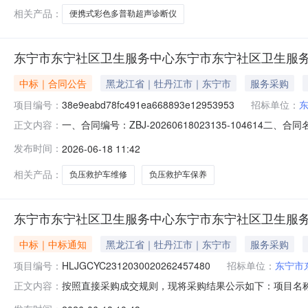
相关产品：
便携式彩色多普勒超声诊断仪
东宁市东宁社区卫生服务中心东宁市东宁社区卫生服
中标｜合同公告
黑龙江省｜牡丹江市｜东宁市
服务采购
项目编号：
38e9eabd78fc491ea668893e12953953
招标单位：
一、合同编号：ZBJ-20260618023135-1046
正文内容：
38e9eabd78fc491ea668893e129539
发布时间：
2026-06-18 11:42
心地址：东宁市永登街128号联系方式：13945375927
相关产品：
负压救护车维修
负压救护车保养
东宁市东宁社区卫生服务中心东宁市东宁社区卫生服
中标｜中标通知
黑龙江省｜牡丹江市｜东宁市
服务采购
项目编号：
HLJGCYC2312030020262457480
招标单位：
东宁市
按照直接采购成交规则，现将采购结果公示如下：项目名称:东宁
正文内容：
额:10000.0采购方式:直接采购采购人:东宁市东宁社区卫