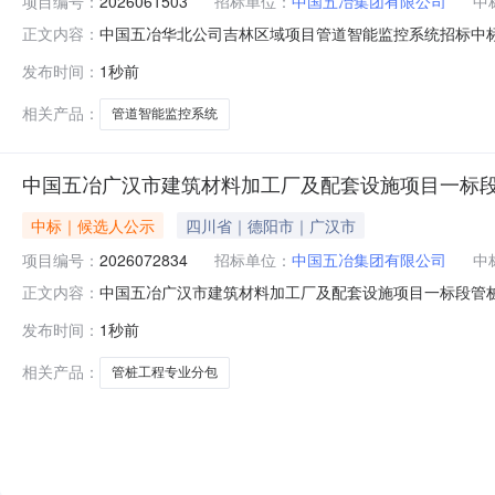
项目编号：
2026061503
招标单位：
中国五冶集团有限公司
中
中国五冶华北公司吉林区域项目管道智能监控系统招标中标
正文内容：
2026061503招标名称：中国五冶华北公司吉林区域
发布时间：
1秒前
司特此公示公示期为3天，若有异议，请在公示期内与招标监督
相关产品：
管道智能监控系统
中国五冶广汉市建筑材料加工厂及配套设施项目一标
中标｜候选人公示
四川省｜德阳市｜广汉市
项目编号：
2026072834
招标单位：
中国五冶集团有限公司
中
中国五冶广汉市建筑材料加工厂及配套设施项目一标段管桩
正文内容：
示招标编码：2026072834招标名称：中国五冶广
发布时间：
1秒前
四川添祥建筑工程有限公司第三中标候选人：中创国际建设集
国五冶集团有限公司公示开
相关产品：
管桩工程专业分包