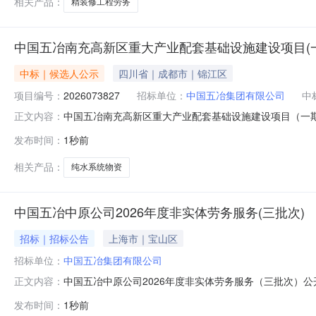
相关产品：
精装修工程劳务
中国五冶南充高新区重大产业配套基础设施建设项目(
中标｜候选人公示
四川省｜成都市｜锦江区
项目编号：
2026073827
招标单位：
中国五冶集团有限公司
中
中国五冶南充高新区重大产业配套基础设施建设项目（一期
正文内容：
标编码：2026073827招标名称：中国五冶南充高
发布时间：
1秒前
人：成都汉煌商贸有限公司第三中标候选人：南充市辛德业商
国五冶集团有限公司公示开始
相关产品：
纯水系统物资
中国五冶中原公司2026年度非实体劳务服务(三批次)
招标｜招标公告
上海市｜宝山区
招标单位：
中国五冶集团有限公司
中国五冶中原公司2026年度非实体劳务服务（三批次）公
正文内容：
购人基本信息：1、采购人名称：中国五冶集团有限公司2、地
发布时间：
1秒前
五冶中原公司2026年度非实体劳务服务（三批次）2、