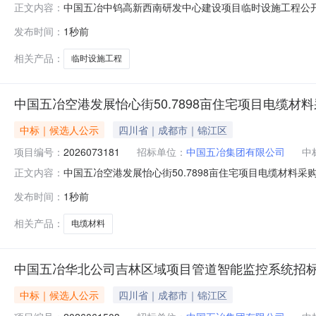
中国五冶中钨高新西南研发中心建设项目临时设施工程公开
正文内容：
购人基本信息：1、采购人名称：中国五冶集团有限公司2、地
发布时间：
1秒前
新西南研发中心建设项目临时设施工程2、项目地点：四川
单）4、金额：暂定319
相关产品：
临时设施工程
中国五冶空港发展怡心街50.7898亩住宅项目电缆材
中标｜候选人公示
四川省｜成都市｜锦江区
项目编号：
2026073181
招标单位：
中国五冶集团有限公司
中
中国五冶空港发展怡心街50.7898亩住宅项目电缆材料采
正文内容：
招标名称：中国五冶空港发展怡心街50.7898亩住宅
发布时间：
1秒前
选人：江苏上上电缆集团有限公司特此公示公示期为3天，若有
相关产品：
电缆材料
中国五冶华北公司吉林区域项目管道智能监控系统招
中标｜候选人公示
四川省｜成都市｜锦江区