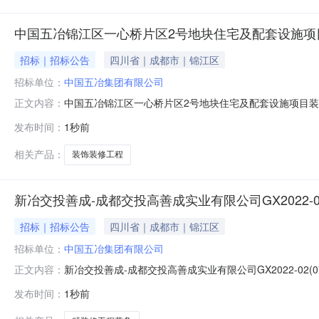
中国五冶锦江区一心桥片区2号地块住宅及配套设施项
招标｜招标公告
四川省｜成都市｜锦江区
招标单位：
中国五冶集团有限公司
中国五冶锦江区一心桥片区2号地块住宅及配套设施项目装
正文内容：
目装饰装修工程专业分包项目资格预审公告一、采购人基本
发布时间：
1秒前
84300637二、采购项目概况1、采购名称：锦江区一
购范围：锦江区一心桥片区
相关产品：
装饰装修工程
新冶交投善成-成都交投高善成实业有限公司GX2022-0
招标｜招标公告
四川省｜成都市｜锦江区
招标单位：
中国五冶集团有限公司
新冶交投善成-成都交投高善成实业有限公司GX2022-02
正文内容：
公司新冶交投善成-成都交投高善成实业有限公司GX2022-
发布时间：
1秒前
1、采购人名称：中国五冶集团有限公司2、地址：四川省成都