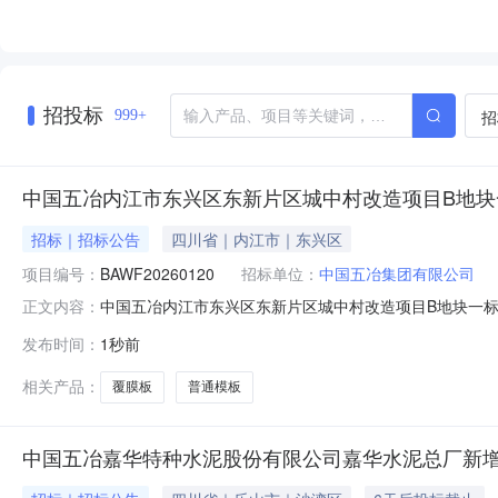
*、黄**、黄*、黄**
招投标
招
999+
中国五冶内江市东兴区东新片区城中村改造项目B地块
招标｜招标公告
四川省｜内江市｜东兴区
项目编号：
BAWF20260120
招标单位：
中国五冶集团有限公司
中国五冶内江市东兴区东新片区城中村改造项目B地块一标
正文内容：
国五冶集团有限公司采购方式:定向询比采购内容:中国五冶内江
发布时间：
1秒前
85955486项目地点:四川省,内江市,东兴区询价通知书
相关产品：
覆膜板
普通模板
中国五冶嘉华特种水泥股份有限公司嘉华水泥总厂新增