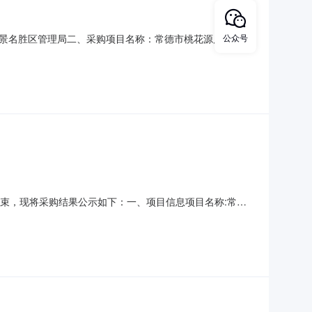
景名胜区管理局二、采购项目名称：常德市桃花源风景名胜
公众号
类型：五、采购方式：直接采购六、采购公告发布日期：七、终止
胜区管理局地址：/联系人：联系电话：传真：2、采购代理
已经结束，现将采购结果公示如下：一、项目信息项目名称:常德
目联系电话:/采购计划信息：项目所在行政区划编码:430799
位地址:/采购单位联系人和联系方式:采购单位统