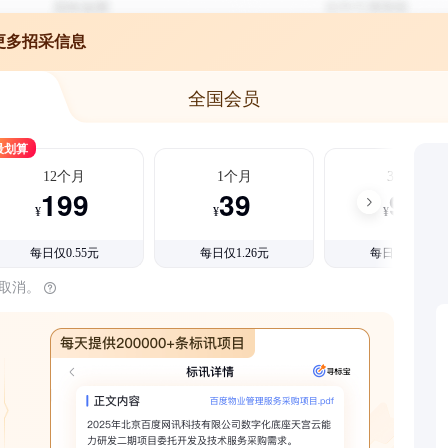
更多招采信息
全国会员
最划算
12个月
1个月
3个月
199
39
99
¥
¥
¥
每日仅0.55元
每日仅1.26元
每日仅1.08元
时取消。