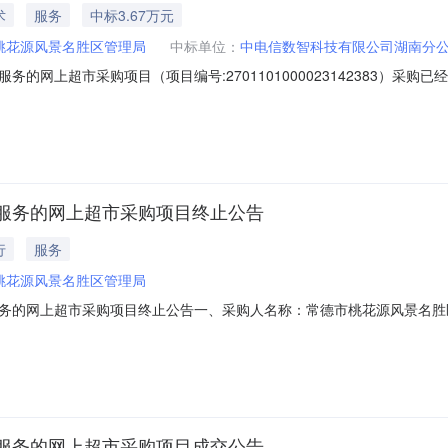
术
服务
中标3.67万元
桃花源风景名胜区管理局
中标单位：
中电信数智科技有限公司湖南分
的网上超市采购项目（项目编号:2701101000023142383）采
上超市采购项目项目编号:2701101000023142383项目联系人
级报价起止时间:-二、采购单位信息采购单位名称:常德市桃花源风景名胜区
服务的网上超市采购项目终止公告
行
服务
桃花源风景名胜区管理局
务的网上超市采购项目终止公告一、采购人名称：常德市桃花源风景名胜
目编号：2771101000023816487四、采购组织类型：五、采
头填错八、其他事项：九、联系方式1、采购人名称：常德市桃花源风景名
服务的网上超市采购项目成交公告