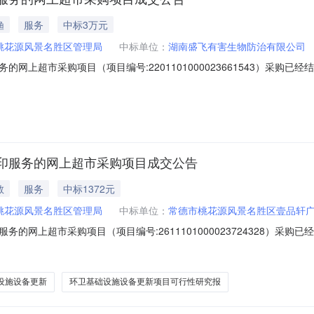
渔
服务
中标3万元
桃花源风景名胜区管理局
中标单位：
湖南盛飞有害生物防治有限公司
网上超市采购项目（项目编号:2201101000023661543）采购
采购项目项目编号:2201101000023661543项目联系人:周政文项
市本级报价起止时间:-二、采购单位信息采购单位名称:常德市桃花源风景名
印服务的网上超市采购项目成交公告
教
服务
中标1372元
桃花源风景名胜区管理局
中标单位：
常德市桃花源风景名胜区壹品轩
的网上超市采购项目（项目编号:2611101000023724328）采
上超市采购项目项目编号:2611101000023724328项目联系人
级报价起止时间:-二、采购单位信息采购单位名称:常德市桃花源风景名胜区
设施设备更新
环卫基础设施设备更新项目可行性研究报