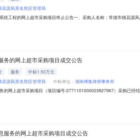
桃花源风景名胜区管理局
系统工程的网上超市采购项目终止公告一、采购人名称：常德市桃花源风
目三、采购项目编号：2651101000000454442四、采购组织
另下单八、其他事项：九、联系方式1、采购人名称：常德市桃花源风景名
服务的网上超市采购项目成交公告
行
服务
中标1.50万元
桃花源风景名胜区管理局
中标单位：
湖南博集律师事务所
网上超市采购项目（项目编号:2771101000023827967）采购
市采购项目项目编号:2771101000023827967项目联系人:谢玲项
:-二、采购单位信息采购单位名称:常德市桃花源风景名胜区管理局采购单
息服务的网上超市采购项目成交公告