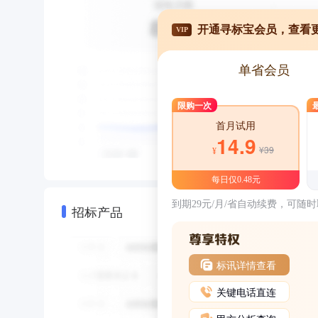
开通寻标宝会员，查看
VIP
单省会员
限购一次
首月试用
14.9
¥39
¥
每日仅0.48元
到期29元/月/省自动续费，可随
招标产品
标讯详情查看
关键电话直连