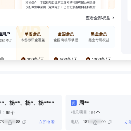
查看全部权益
**、杨**、杨*、杨****
周**
周
个
个
95
91
目：
相关项目：
立即查看
立
73
88
电话：
181
00
******
******