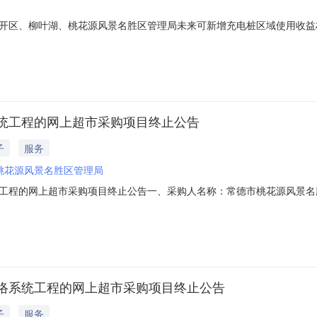
开区、柳叶湖、桃花源风景名胜区管理局未来可新增充电桩区域使用收益
024年规划建设充电)的使用收益权，经营期限20年，(2024-2043
共规划新增充电桩约7241根公共充电(主要为直流标准充电)。标的展示时间：2025-
统工程的网上超市采购项目终止公告
子
服务
桃花源风景名胜区管理局
工程的网上超市采购项目终止公告一、采购人名称：常德市桃花源风景名
购项目编号：2751101000000202937四、采购组织类型：五
、其他事项：九、联系方式1、采购人名称：常德市桃花源风景名胜区管理
络系统工程的网上超市采购项目终止公告
子
服务