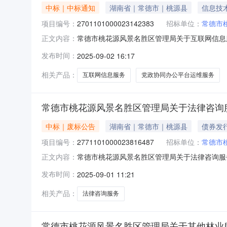
中标｜中标通知
湖南省｜常德市｜桃源县
信息技
项目编号：
2701101000023142383
招标单位：
常德市
常德市桃花源风景名胜区管理局关于互联网信息服务
正文内容：
德市桃花源风景名胜区管理局关于互联网信息服务的网
发布时间：
2025-09-02 16:17
码:430799项目所在行政区划名称:常德市本
相关产品：
互联网信息服务
党政协同办公平台运维服务
常德市桃花源风景名胜区管理局关于法律咨询
中标｜废标公告
湖南省｜常德市｜桃源县
债券发
项目编号：
2771101000023816487
招标单位：
常德市
常德市桃花源风景名胜区管理局关于法律咨询服
正文内容：
局关于法律咨询服务的网上超市采购项目三、采购项
发布时间：
2025-09-01 11:21
型:信息填写-错误，重新下单补充说明:发票抬
机构名称：地址：联系人：
相关产品：
法律咨询服务
常德市桃花源风景名胜区管理局关于其他林业