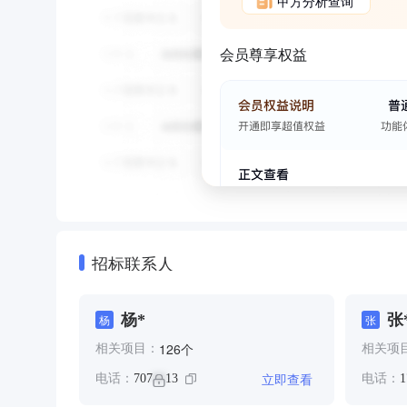
甲方分析查询
会员尊享权益
招标联系人
杨*
张
杨
张
个
126
相关项目：
相关项
立即查看
电话：
707
13
电话：
1
**