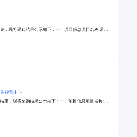
已经结束，现将采购结果公示如下：一、项目信息项目名称:常德
目联系电话:18707360809采购计划信息：项目所在行政区
胜区管理局采购单位地址:/采购单位联系人
广告经营中心
购已经结束，现将采购结果公示如下：一、项目信息项目名称:常
:李浩项目联系电话:/采购计划信息：项目所在行政区划编
管理局采购单位地址:/采购单位联系人和联系方式:采购单