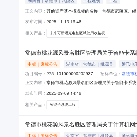
湖南省｜常德市｜武陵区
工程建筑
工程
其他资产基本概况标的名称：常德市武陵区、经
正文内容：
花源风景名胜区管理局未来可新增充电桩区域(含2
发布时间：
2025-11-13 16:48
胜区管理局,面积约210.38平方千米,到2035年，
相关产品：
未来可新增充电桩区域使用收益权
常德市桃花源风景名胜区管理局关于智能卡系
中标｜废标公告
湖南省｜常德市｜桃源县
通讯电
项目编号：
2751101000000202937
招标单位：
常德市
常德市桃花源风景名胜区管理局关于智能卡系统
正文内容：
理局关于智能卡系统工程的网上超市采购项目三、采
发布时间：
2025-09-09 14:49
因类型:其他原因补充说明:下单-错误另下单八
称：地址：联系人：联系电话
相关产品：
智能卡系统工程
常德市桃花源风景名胜区管理局关于计算机网
中标｜废标公告
湖南省｜常德市｜桃源县
通讯电