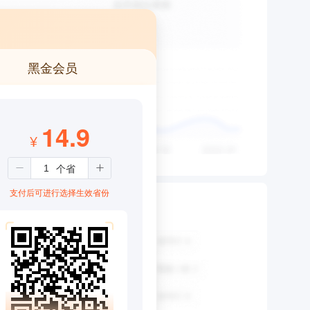
黑金会员
14.9
¥
支付后可进行选择生效省份