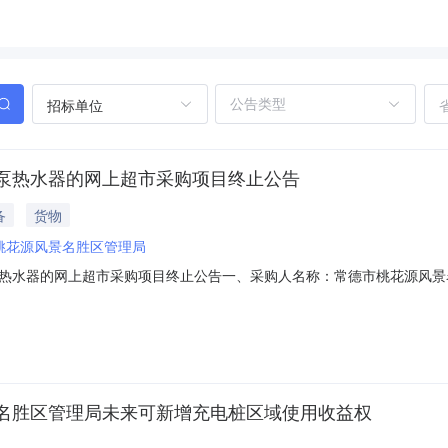
招标单位
泵热水器的网上超市采购项目终止公告
备
货物
桃花源风景名胜区管理局
热水器的网上超市采购项目终止公告一、采购人名称：常德市桃花源风景
、采购项目编号：2111101000013878658四、采购组织类型
项：https://hunan.zcygov.cn
名胜区管理局未来可新增充电桩区域使用收益权