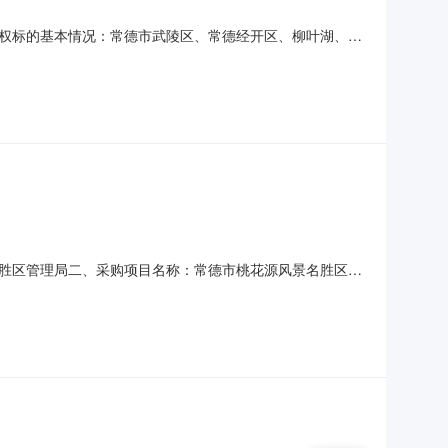
权标的基本情况：常德市武陵区、常德经开区、柳叶湖、桃
年)经营范围:常德市武陵区、常德经开区、柳叶湖、桃花源风景名
11-1300:00:00至2025-12-1
胜区管理局二、采购项目名称：常德市桃花源风景名胜区管
、采购方式：直接采购六、采购公告发布日期：七、终止原因：原
局地址：/联系人：联系电话：传真：2、采购代理机构名