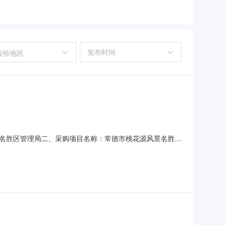
省份地区
名胜区管理局二、采购项目名称：常德市桃花源风景名胜区
：五、采购方式：直接采购六、采购公告发布日期：七、终止原