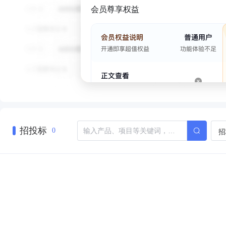
会员尊享权益
招投标
招
0