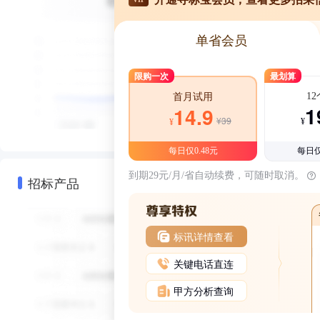
单省会员
限购一次
最划算
1
首月试用
1
14.9
¥39
¥
¥
每日仅0.48元
每日仅
到期29元/月/省自动续费，可随时取消。
招标产品
标讯详情查看
关键电话直连
甲方分析查询