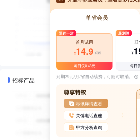
单省会员
限购一次
最划算
1
首月试用
1
14.9
¥39
¥
¥
每日仅0.48元
每日仅
到期29元/月/省自动续费，可随时取消。
招标产品
标讯详情查看
关键电话直连
甲方分析查询