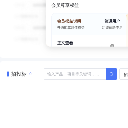
会员尊享权益
招投标
招
0