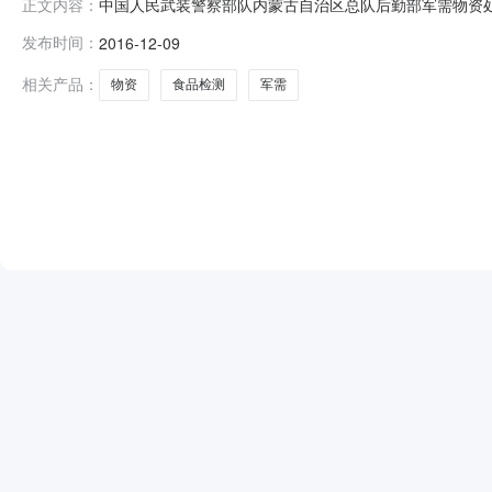
中国人民武装警察部队内蒙古自治区总队后勤部军需物资处
正文内容：
后勤部军需物资处后勤部会议室准时召开。一、招标项目
发布时间：
2016-12-09
2016-0500-A030二、评审结果评标委员会按照
130448元交货期：签订
相关产品：
物资
食品检测
军需