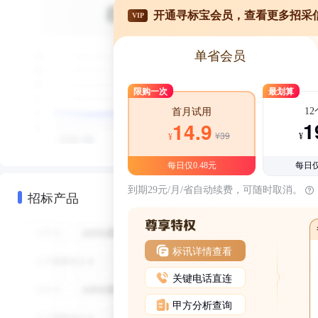
开通寻标宝会员，查看更多招采
VIP
单省会员
限购一次
最划算
1
首月试用
1
14.9
¥39
¥
¥
每日仅0.48元
每日仅
到期29元/月/省自动续费，可随时取消。
招标产品
标讯详情查看
关键电话直连
甲方分析查询