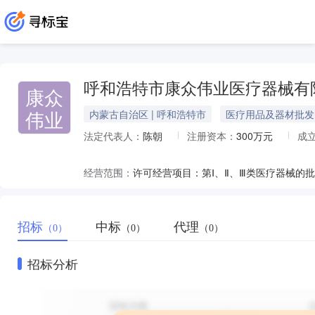
呼和浩特市康众伟业医疗器械有
康众
伟业
内蒙古自治区 | 呼和浩特市
医疗用品及器材批发
法定代表人：
陈朝
注册资本：
300万元
成
经营范围：
许可经营项目：第Ⅰ、Ⅱ、Ⅲ类医疗器械的
招标
中标
代理
（0）
（0）
（0）
招标分析