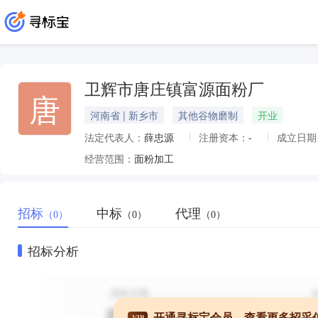
卫辉市唐庄镇富源面粉厂
唐
河南省 | 新乡市
其他谷物磨制
开业
法定代表人：
薛忠源
注册资本：
-
成立日期
经营范围：
面粉加工
招标
中标
代理
（0）
（0）
（0）
招标分析
开通寻标宝会员，查看更多招采
VIP