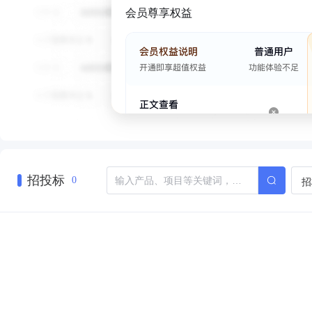
会员尊享权益
招投标
招
0