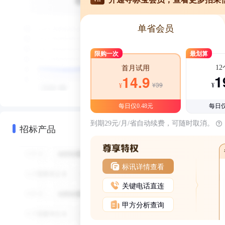
单省会员
限购一次
最划算
1
首月试用
1
14.9
¥39
¥
¥
每日仅0.48元
每日仅
到期29元/月/省自动续费，可随时取消。
招标产品
标讯详情查看
关键电话直连
甲方分析查询