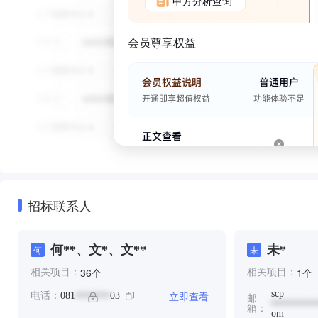
甲方分析查询
会员尊享权益
招标联系人
何**、文*、文**
未*
何
未
个
个
36
1
相关项目：
相关项目：
scp
立即查看
电话：
081
03
*******
邮
*********
箱：
om