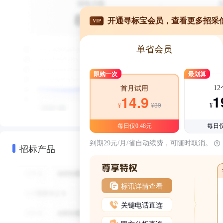
开通寻标宝会员，查看更多招采
VIP
单省会员
限购一次
最划算
1
首月试用
1
14.9
¥39
¥
¥
每日仅0.48元
每日仅
到期29元/月/省自动续费，可随时取消。
招标产品
标讯详情查看
关键电话直连