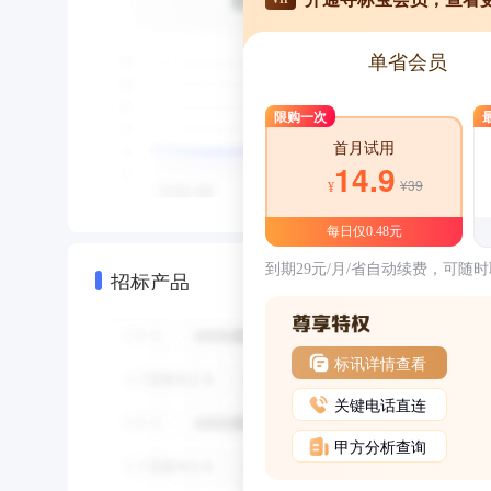
单省会员
限购一次
首月试用
14.9
¥39
¥
每日仅0.48元
到期29元/月/省自动续费，可随
招标产品
标讯详情查看
关键电话直连
甲方分析查询