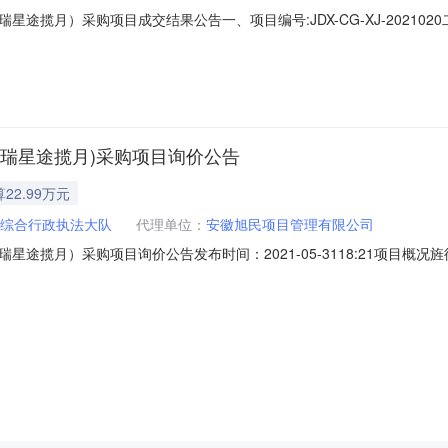
途揽月）采购项目成交结果公告一、项目编号:JDX-CG-XJ-2021
称：宣城祥瑞汽车销售有限公司供应商联系地址：安徽省宣城市经济技术开
瑞星途揽月2021款390T四驱星尊版数量：1辆单价：222800.0
瑞星途揽月)采购项目询价公告
22.99万元
综合行政执法大队
代理单位：
安徽旭民项目管理有限公司
途揽月）采购项目询价公告发布时间：2021-05-3118:21项目
tp://ggzyjy.xuancheng.gov.cn/）获取采购文件，并于2
本情况1、项目编号：JDX-CG-XJ-20210202、项目名称：旌德县