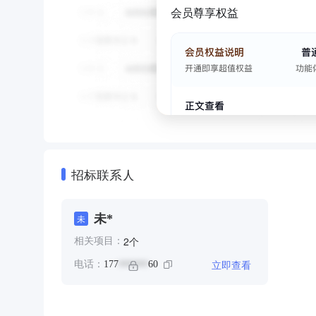
会员尊享权益
招标联系人
未*
未
个
2
相关项目：
立即查看
电话：
177
60
******