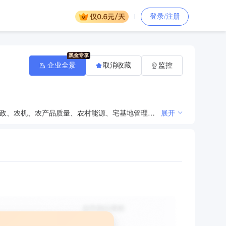
登录/注册
企业全景
取消收藏
监控
依法开展辖区内兽医兽药、饲料及饲料添加剂、生猪屠宰、动物卫生、种子、化肥、农药、植物检疫、渔政、农机、农产品质量、农村能源、宅基地管理、农民负担监督、水利工程及其有关设施、河道、非法采砂、水土保持等领域的行政处罚以及相关的行政检查、行政强制等工作，依法受理上述领域违法线索的移交、投诉、举报、调查与处理工作。
展开