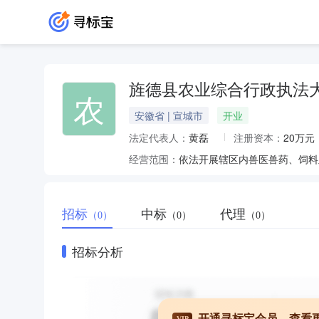
旌德县农业综合行政执法
农
安徽省 | 宣城市
开业
法定代表人：
黄磊
注册资本：
20万元
经营范围：
招标
中标
代理
（0）
（0）
（0）
招标分析
开通寻标宝会员，查看
VIP