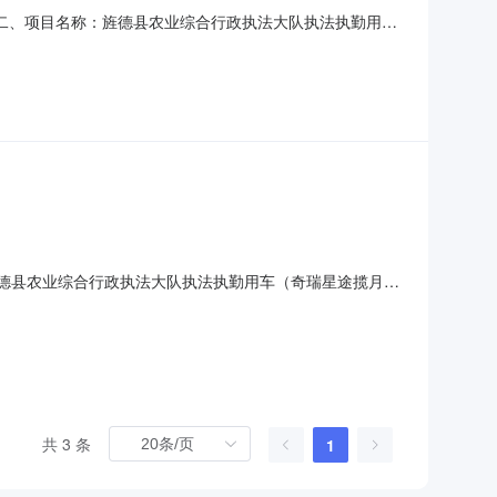
020二、项目名称：旌德县农业综合行政执法大队执法执勤用车
发区宝城路成交金额：222800.00元四、主要标的信息
0元五、评审专家名单：刘俊、陈喜友、黄磊（采购人代表）六、
概况旌德县农业综合行政执法大队执法执勤用车（奇瑞星途揽月）
021年06月08日10点00分（北京时间）前递交响应文件。本项目实
农业综合行政执法大队执法执
共 3 条
1