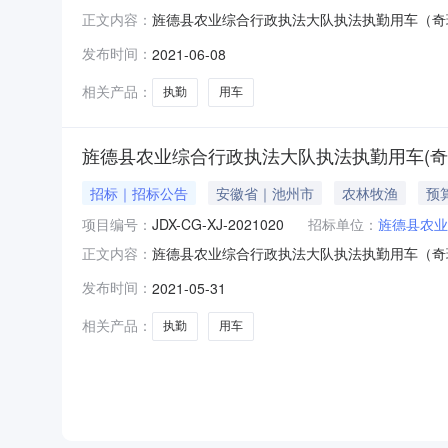
旌德县农业综合行政执法大队执法执勤用车（奇瑞星
正文内容：
（奇瑞星途揽月）采购项目三、成交信息供应商名
发布时间：
2021-06-08
货物类名称：执法执勤用车品牌：奇瑞规格型号：奇
代理服
相关产品：
执勤
用车
旌德县农业综合行政执法大队执法执勤用车(奇
招标｜招标公告
安徽省｜池州市
农林牧渔
预算
项目编号：
JDX-CG-XJ-2021020
招标单位：
旌德县农业
旌德县农业综合行政执法大队执法执勤用车（奇瑞星
正文内容：
采购项目的潜在供应商应在宣城市公共资源交易中心网（ht
发布时间：
2021-05-31
行全流程电子化采购、网上不见面开标。一、项目基
相关产品：
执勤
用车