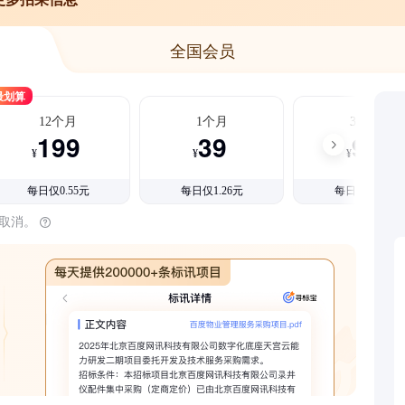
全国会员
最划算
12个月
1个月
3个月
199
39
99
¥
¥
¥
每日仅0.55元
每日仅1.26元
每日仅1.08元
时取消。