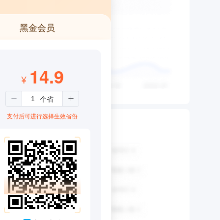
黑金会员
14.9
¥
支付后可进行选择生效省份