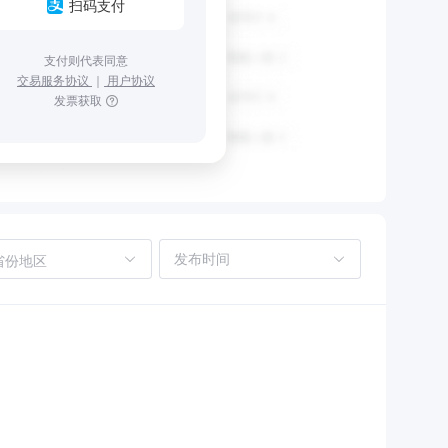
扫码支付
支付则代表同意
交易服务协议
｜
用户协议
发票获取
省份地区