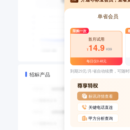
单省会员
限购一次
首月试用
14.9
¥39
¥
每日仅0.48元
到期29元/月/省自动续费，可随
招标产品
标讯详情查看
关键电话直连
甲方分析查询