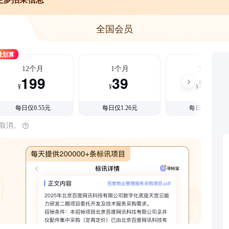
全国会员
最划算
12个月
1个月
3个月
199
39
99
¥
¥
¥
每日仅0.55元
每日仅1.26元
每日仅1.08元
时取消。