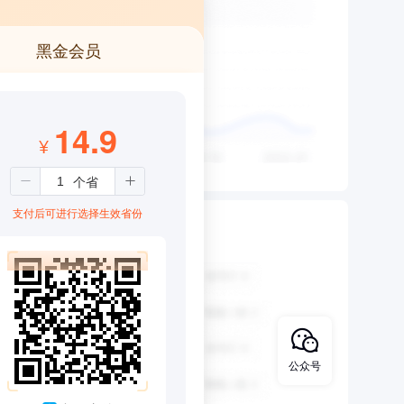
黑金会员
14.9
¥
支付后可进行选择生效省份
公众号