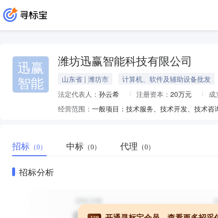
潍坊迅赢智能科技有限公司
迅赢
智能
山东省 | 潍坊市
计算机、软件及辅助设备批发
法定代表人：
孙云希
注册资本：
20万元
成
经营范围：
招标
中标
代理
（0）
（0）
（0）
招标分析
开通寻标宝会员，查看更多招采
VIP