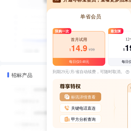
单省会员
限购一次
最划算
1
首月试用
1
14.9
¥39
¥
¥
每日仅0.48元
每日仅
到期29元/月/省自动续费，可随时取消。
招标产品
标讯详情查看
关键电话直连
甲方分析查询