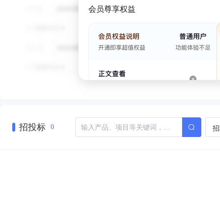
会员尊享权益
招投标
招
0