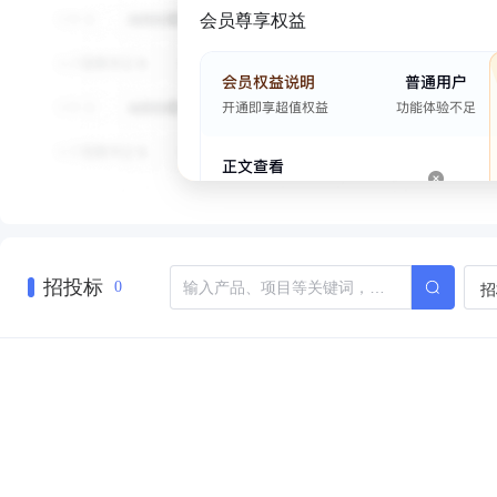
会员尊享权益
招投标
招
0