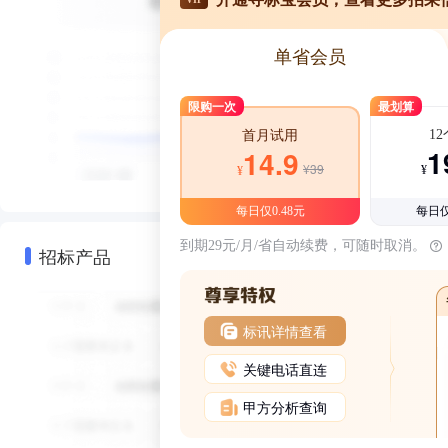
单省会员
限购一次
最划算
1
首月试用
1
14.9
¥39
¥
¥
每日仅0.48元
每日仅
到期29元/月/省自动续费，可随时取消。
招标产品
标讯详情查看
关键电话直连
甲方分析查询