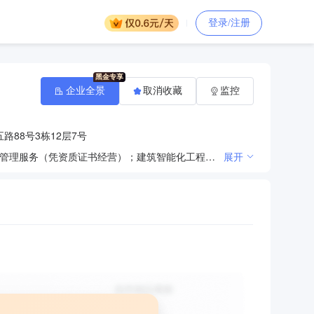
登录/注册
企业全景
取消收藏
监控
路88号3栋12层7号
信息技术研发、技术咨询；软件开发；信息系统集成；互联网信息技术服务；数据处理和存储服务；工程管理服务（凭资质证书经营）；建筑智能化工程、建筑装饰装修工程、铁路电气化工程、管道（不含特种设备）工程、安防工程、城市及道路照明工程、室内外装饰装修工程、机电设备（不含特种设备）安装工程、消防工程设计及施工（凭资质证书经营）；空调设备技术服务（不含特种设备）；销售：电子产品、通讯设备（不含无线广播电视发射及卫星地面接收设备）、安防设备（国家有专项规定的除外）、建筑材料（不含危险化学品）、装饰材料（不含危险化学品）、计算机软硬件、仪器仪表、五金产品、家具、办公设备、电源设备、网络设备、电线电缆、家用电器；货物及技术进出口（国家禁止或涉及行政审批的货物和技术进出口除外）。（依法须经批准的项目，经相关部门批准后方可开展经营活动）。
展开