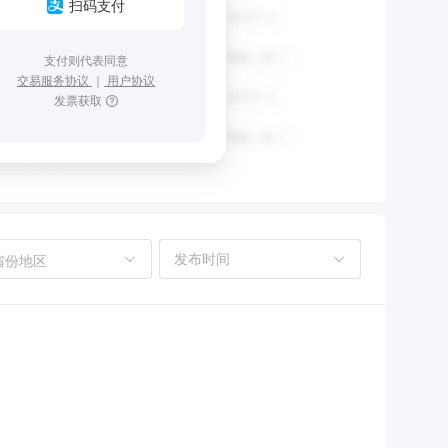
扫码支付
支付则代表同意
交易服务协议
｜
用户协议
发票获取
省份地区