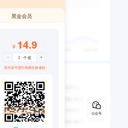
黑金会员
14.9
¥
支付后可进行选择生效省份
公众号