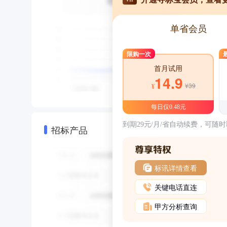
单省会员
限购一次
首月试用
14.9
¥39
¥
每日仅0.48元
到期29元/月/省自动续费，可随
招标产品
标讯详情查看
关键电话直连
甲方分析查询