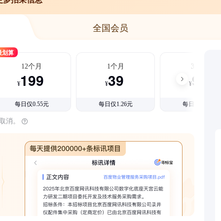
全国会员
最划算
12个月
1个月
3个月
199
39
99
¥
¥
¥
每日仅0.55元
每日仅1.26元
每日仅1.08元
时取消。