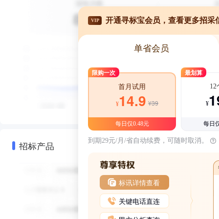
开通寻标宝会员，查看更多招采
VIP
单省会员
限购一次
最划算
1
首月试用
1
14.9
¥39
¥
¥
每日仅0.48元
每日仅
到期29元/月/省自动续费，可随时取消。
招标产品
标讯详情查看
关键电话直连