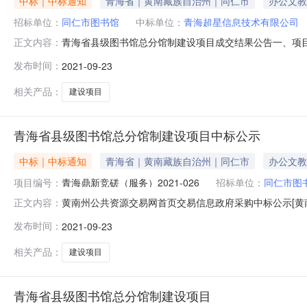
中标｜中标通知
青海省｜黄南藏族自治州｜同仁市
办公文教
招标单位：
同仁市图书馆
中标单位：
青海超星信息技术有限公司
青海省县级图书馆总分馆制建设项目成交结果公告一、项目编
正文内容：
结果：序号中标（成交）金额(元)中标供应商名称中标供应商地
发布时间：
2021-09-23
标理由其他事项////四、主要标的信息服务类主要标的
馆制建
相关产品：
建设项目
青海省县级图书馆总分馆制建设项目中标公示
中标｜中标通知
青海省｜黄南藏族自治州｜同仁市
办公文教
项目编号：
青海鼎新竞磋（服务）2021-026
招标单位：
同仁市图
黄南州公共资源交易网首页交易信息政府采购中标公示[黄南
正文内容：
2021/09/2317:15:15 阅读次数：】【我要打
发布时间：
2021-09-23
争性磋商采购预算控制额度480000.00元成交总金额47980
相关产品：
建设项目
青海省县级图书馆总分馆制建设项目