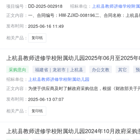
项目编号：
DD-2025-002918
招标单位：
上杭县教师进修学校附属
一、合同编号：HW-ZJXD-008196二、合同名称：上
正文内容：
属幼儿园采购订单五、合同主体采购人（甲方）：上杭县教师
发布时间：
2025-06-16 11:49
方）：龙岩市联丰纸业有限公司地址：福建省龙岩市新罗区东
详
相关产品：
复印纸
上杭县教师进修学校附属幼儿园2025年06月至2025
采购意向
福建省｜龙岩市｜上杭县
办公文教
其它
预
招标单位：
上杭县教师进修学校附属幼儿园
为便于供应商及时了解政府采购信息，根据《财政部关于开
正文内容：
（第1批）采购意向公开如下：序号采购项目名称采购需求
发布时间：
2025-06-13 07:07
内容：复印纸采购数量：10包主要功能或目标：办公室复印
作的初步安排，具体
相关产品：
复印纸
上杭县教师进修学校附属幼儿园2024年10月政府采购