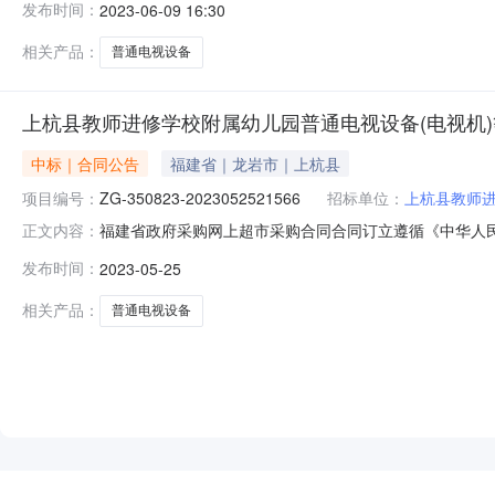
发布时间：
2023-06-09 16:30
村二环路30号联系方式：18060190388供应商(乙方)
相关产品：
普通电视设备
上杭县教师进修学校附属幼儿园普通电视设备(电视机
中标｜合同公告
福建省｜龙岩市｜上杭县
项目编号：
ZG-350823-2023052521566
招标单位：
上杭县教师
福建省政府采购网上超市采购合同合同订立遵循《中华人
正文内容：
350823-2023052521566甲方（采购人）：
发布时间：
2023-05-25
计划（计划号:CGXM-2023-350823-00737[
相关产品：
普通电视设备
NEW
HOT
5折起