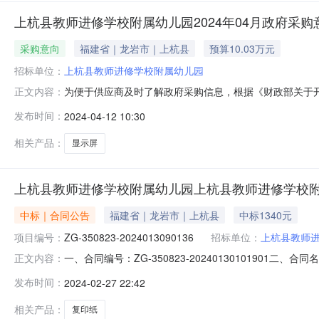
上杭县教师进修学校附属幼儿园2024年04月政府采购
采购意向
福建省｜龙岩市｜上杭县
预算10.03万元
招标单位：
上杭县教师进修学校附属幼儿园
为便于供应商及时了解政府采购信息，根据《财政部关于开
正文内容：
（第2批）采购意向公开如下：序号采购项目名称采购需求概
发布时间：
2024-04-12 10:30
教育使用需满足的要求：类型：全彩色显示屏使用环境：室内分辨
限：1年
相关产品：
显示屏
上杭县教师进修学校附属幼儿园上杭县教师进修学校
中标｜合同公告
福建省｜龙岩市｜上杭县
中标1340元
项目编号：
ZG-350823-2024013090136
招标单位：
上杭县教师
一、合同编号：ZG-350823-20240130101901二
正文内容：
称：上杭县教师进修学校附属幼儿园采购订单五、合同主体
发布时间：
2024-02-27 22:42
18060190388供应商(乙方)：龙岩市杭桦贸易有限公司
相关产品：
复印纸