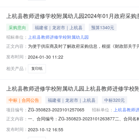
上杭县教师进修学校附属幼儿园2024年01月政府采购
采购意向
福建省｜龙岩市｜上杭县
预算1340元
招标单位：
上杭县教师进修学校附属幼儿园
为便于供应商及时了解政府采购信息，根据《财政部关于开
正文内容：
（第1批）采购意向公开如下：序号采购项目名称采购需求
发布时间：
2024-01-30 11:22
求：办公需求0.1340002024年01月无本次公开
2024年01月30日
相关产品：
复印纸
上杭县教师进修学校附属幼儿园上杭县教师进修学校
中标｜合同公告
福建省｜龙岩市｜上杭县
中标320元
项目编号：
ZG-350823-2023101257065
招标单位：
上杭县教师
一、合同编号：ZG-350823-2023101263877二、
正文内容：
上杭县教师进修学校附属幼儿园采购订单五、合同主体采购
发布时间：
2023-10-12 16:55
18060190388供应商(乙方)：龙岩市杭桦贸易有限公司