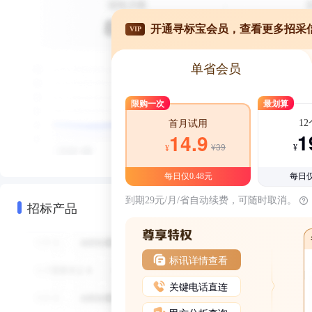
开通寻标宝会员，查看更多招采
VIP
单省会员
限购一次
最划算
1
首月试用
1
14.9
¥39
¥
¥
每日仅0.48元
每日仅
到期29元/月/省自动续费，可随时取消。
招标产品
标讯详情查看
关键电话直连