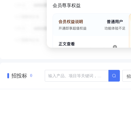
会员尊享权益
招投标
招
0