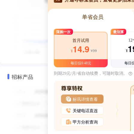
单省会员
限购一次
最划算
1
首月试用
1
14.9
¥39
¥
¥
每日仅0.48元
每日仅
到期29元/月/省自动续费，可随时取消。
招标产品
标讯详情查看
关键电话直连
甲方分析查询