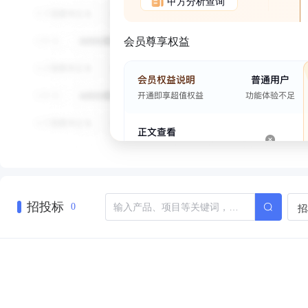
甲方分析查询
会员尊享权益
招投标
招
0