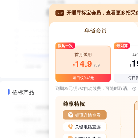
开通寻标宝会员，查看更多招采
VIP
单省会员
限购一次
最划算
1
首月试用
1
14.9
¥39
¥
¥
每日仅0.48元
每日仅
到期29元/月/省自动续费，可随时取消。
招标产品
标讯详情查看
关键电话直连