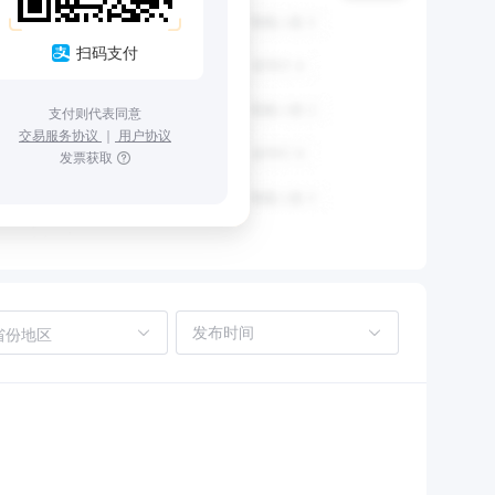
扫码支付
支付则代表同意
交易服务协议
｜
用户协议
发票获取
省份地区