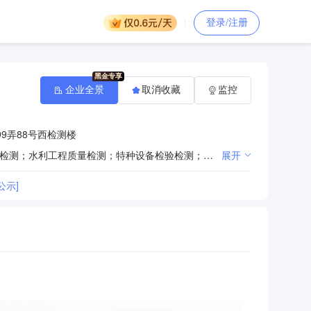
登录/注册
企业全景
取消收藏
监控
9弄88号西检测楼
许可项目：建设工程质量检测；检验检测服务；建设工程勘察；测绘服务；室内环境检测；雷电防护装置检测；水利工程质量检测；特种设备检验检测；职业卫生技术服务；安全评价业务；安全生产检验检测。（依法须经批准的项目，经相关部门批准后方可开展经营活动，具体经营项目以相关部门批准文件或许可证件为准） 一般项目：公路水运工程试验检测服务；消防技术服务；市政设施管理；环境保护监测；节能管理服务；运行效能评估服务；合同能源管理；太阳能发电技术服务；工程和技术研究和试验发展；技术服务、技术开发、技术咨询、技术交流、技术转让、技术推广。（除依法须经批准的项目外，凭营业执照依法自主开展经营活动）
展开
公示]