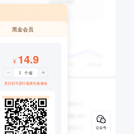
黑金会员
14.9
¥
支付后可进行选择生效省份
公众号