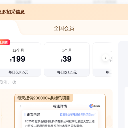
更多招采信息
全国会员
最划算
12个月
1个月
3个月
199
39
99
¥
¥
¥
每日仅0.55元
每日仅1.26元
每日仅1.08元
时取消。