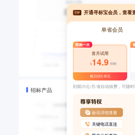
开通寻标宝会员，查看
VIP
单省会员
限购一次
首月试用
14.9
¥39
¥
每日仅0.48元
到期29元/月/省自动续费，可随
招标产品
标讯详情查看
关键电话直连