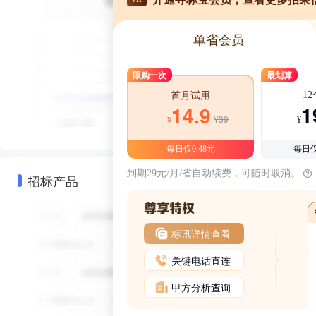
单省会员
限购一次
最划算
1
首月试用
1
14.9
¥39
¥
¥
每日仅0.48元
每日仅
到期29元/月/省自动续费，可随时取消。
招标产品
标讯详情查看
关键电话直连
甲方分析查询