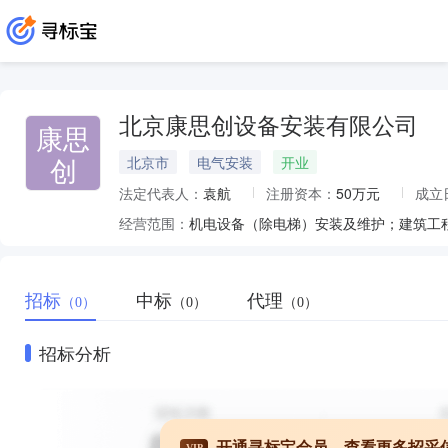
北京康思创设备安装有限公司
康思
创
北京市
电气安装
开业
法定代表人：
袁航
注册资本：
50万元
成立
经营范围：
招标
中标
代理
（0）
（0）
（0）
招标分析
开通寻标宝会员，查看更多招采
VIP