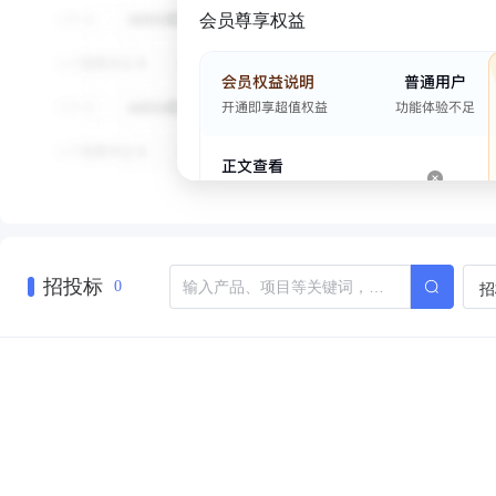
会员尊享权益
招投标
招
0