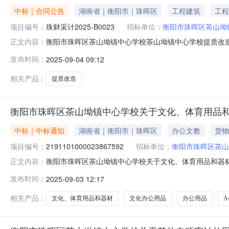
中标｜合同公告
湖南省｜衡阳市｜珠晖区
工程建筑
工程
项目编号：
珠财采计2025-B0023
招标单位：
衡阳市珠晖区茶山坳
衡阳市珠晖区茶山坳镇中心学校茶山坳镇中心学校提质改造政府
正文内容：
晖区茶山坳镇中心学校（甲方）供应商（全称）：湖南信
发布时间：
2025-09-04 09:12
法》及其他有关法律、法规、规章，双方签订本合同协议书。
项目内容：茶山
相关产品：
提质改造
衡阳市珠晖区茶山坳镇中心学校关于文化、体育用品
中标｜中标通知
湖南省｜衡阳市｜珠晖区
办公文教
货物
项目编号：
2191101000023867592
招标单位：
衡阳市珠晖区茶山
衡阳市珠晖区茶山坳镇中心学校关于文化、体育用品和器材批发
正文内容：
息项目名称:衡阳市珠晖区茶山坳镇中心学校关于文化、体育用品
发布时间：
2025-09-03 12:17
息：项目所在行政区划编码:430405项目所在行政区划
相关产品：
文化、体育用品和器材
文化办公用品
办公用品
A