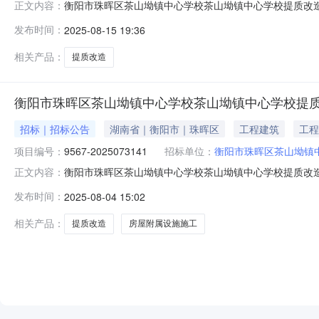
衡阳市珠晖区茶山坳镇中心学校茶山坳镇中心学校提质改
正文内容：
告公告时间：2025年08月04日衡阳市珠晖区茶山坳
发布时间：
2025-08-15 19:36
称：茶山坳镇中心学校提质改造政府采购项目2、政府采购计划编号：
相关产品：
提质改造
衡阳市珠晖区茶山坳镇中心学校茶山坳镇中心学校提
招标｜招标公告
湖南省｜衡阳市｜珠晖区
工程建筑
工程
项目编号：
9567-2025073141
招标单位：
衡阳市珠晖区茶山坳镇
衡阳市珠晖区茶山坳镇中心学校茶山坳镇中心学校提质改造
正文内容：
改造政府采购进行采购，现邀请合格投标人参加投标。一、
发布时间：
2025-08-04 15:02
B00233、委托代理编号：9567-20250731-411
最
相关产品：
提质改造
房屋附属设施施工