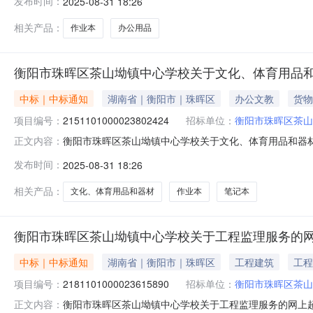
发布时间：
2025-08-31 18:26
息：项目所在行政区划编码:430405项目所在行政区划
相关产品：
作业本
办公用品
衡阳市珠晖区茶山坳镇中心学校关于文化、体育用品
中标｜中标通知
湖南省｜衡阳市｜珠晖区
办公文教
货物
项目编号：
2151101000023802424
招标单位：
衡阳市珠晖区茶山
衡阳市珠晖区茶山坳镇中心学校关于文化、体育用品和器材批发
正文内容：
息项目名称:衡阳市珠晖区茶山坳镇中心学校关于文化、体育用品
发布时间：
2025-08-31 18:26
息：项目所在行政区划编码:430405项目所在行政区划
相关产品：
文化、体育用品和器材
作业本
笔记本
衡阳市珠晖区茶山坳镇中心学校关于工程监理服务的
中标｜中标通知
湖南省｜衡阳市｜珠晖区
工程建筑
工程
项目编号：
2181101000023615890
招标单位：
衡阳市珠晖区茶山
衡阳市珠晖区茶山坳镇中心学校关于工程监理服务的网上超市采
正文内容：