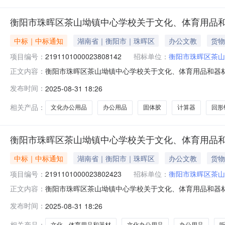
衡阳市珠晖区茶山坳镇中心学校关于文化、体育用品
中标｜中标通知
湖南省｜衡阳市｜珠晖区
办公文教
货物
项目编号：
2191101000023808142
招标单位：
衡阳市珠晖区茶山
衡阳市珠晖区茶山坳镇中心学校关于文化、体育用品和器材批发
正文内容：
息项目名称:衡阳市珠晖区茶山坳镇中心学校关于文化、体育用品
发布时间：
2025-08-31 18:26
息：项目所在行政区划编码:430405项目所在行政区划
相关产品：
文化办公用品
办公用品
固体胶
计算器
回形
衡阳市珠晖区茶山坳镇中心学校关于文化、体育用品
中标｜中标通知
湖南省｜衡阳市｜珠晖区
办公文教
货物
项目编号：
2191101000023802423
招标单位：
衡阳市珠晖区茶山
衡阳市珠晖区茶山坳镇中心学校关于文化、体育用品和器材批发
正文内容：
息项目名称:衡阳市珠晖区茶山坳镇中心学校关于文化、体育用品
发布时间：
2025-08-31 18:26
息：项目所在行政区划编码:430405项目所在行政区划
相关产品：
文化、体育用品和器材
文化办公用品
办公用品