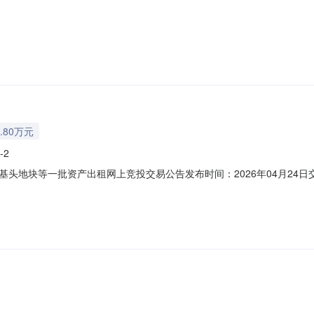
.80万元
-2
头地块等一批资产出租网上竞投交易公告发布时间：2026年04月24
1440608557292215P-20260331-000001-2交易编号：gm
权属人的委托而发布的。本次项目所有信息均由项目权属人提供，由项目权