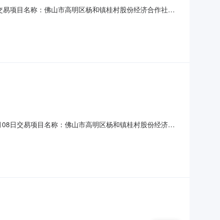
日交易项目名称：佛山市高明区杨和镇桂村股份经济合作社桂
q-202607-215温馨提示:1.本项目只接受网上或微信小程序报
属人对信息的真实性负责。3.本项目不组织
月08日交易项目名称：佛山市高明区杨和镇桂村股份经济合
的农村产权项目，由项目权属人直接与特定意向人公开协商达成的
项目权属人的委托而发布的。本次项目所有信息均由项目权属