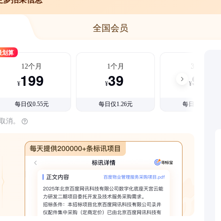
全国会员
最划算
12个月
1个月
3个月
199
39
99
¥
¥
¥
每日仅0.55元
每日仅1.26元
每日仅1.08元
时取消。