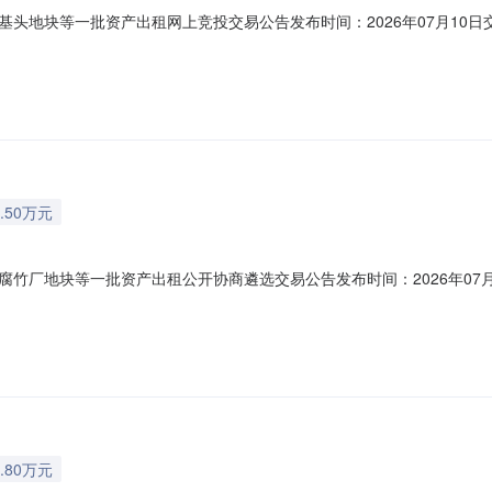
头地块等一批资产出租网上竞投交易公告发布时间：2026年07月10
1440608557292215P-20260331-000004-3交易编号：gm
权属人的委托而发布的。本次项目所有信息均由项目权属人提供，由项目权
.50万元
竹厂地块等一批资产出租公开协商遴选交易公告发布时间：2026年07
：gmq-202607-152温馨提示:1.公开协商交易，是指符合条件
最优者得”的原则遴选确定成交人。2.本交易公告是交易服务机构接受本
.80万元