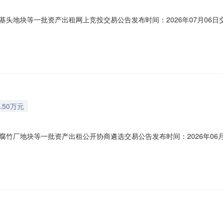
头地块等一批资产出租网上竞投交易公告发布时间：2026年07月06
1440608557292215P-20260331-000003-6交易编号：gm
权属人的委托而发布的。本次项目所有信息均由项目权属人提供，由项目权
.50万元
竹厂地块等一批资产出租公开协商遴选交易公告发布时间：2026年06
：gmq-202606-270温馨提示:1.公开协商交易，是指符合条件
最优者得”的原则遴选确定成交人。2.本交易公告是交易服务机构接受本