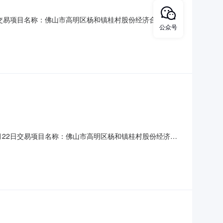
日交易项目名称：佛山市高明区杨和镇桂村股份经济合作社桂
公众号
q-202607-098温馨提示:1.本项目只接受网上或微信小程序报
属人对信息的真实性负责。3.本项目不组织
月22日交易项目名称：佛山市高明区杨和镇桂村股份经济合
的农村产权项目，由项目权属人直接与特定意向人公开协商达成的
项目权属人的委托而发布的。本次项目所有信息均由项目权属