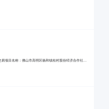
日交易项目名称：佛山市高明区杨和镇桂村股份经济合作社桂
q-202604-240温馨提示:1.本项目只接受网上或微信小程序报
属人对信息的真实性负责。3.本项目不组织