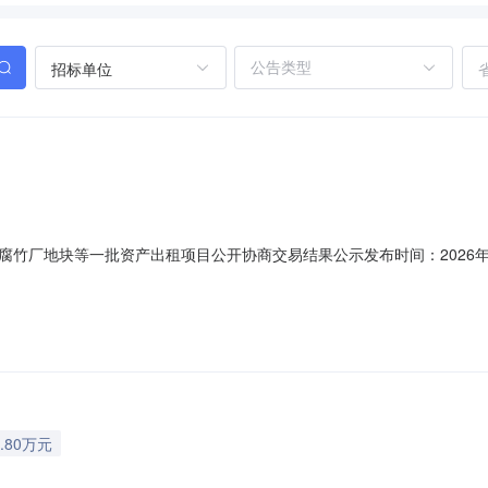
招标单位
竹厂地块等一批资产出租项目公开协商交易结果公示发布时间：2026年
年07月15日09时30分至2026年07月15日10时00分采取公开协商
地块等一批资产出租项目交易编号：gmq-202607-152项目权属人
.80万元