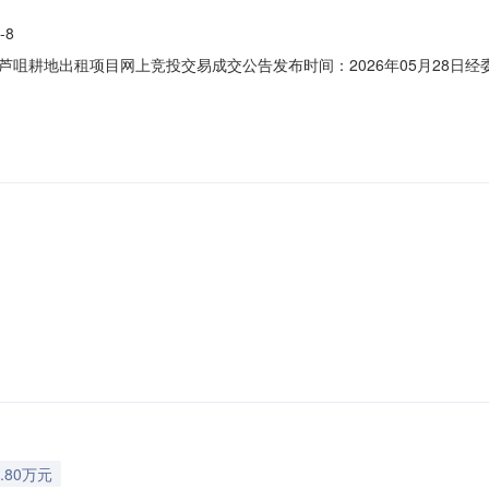
-8
咀耕地出租项目网上竞投交易成交公告发布时间：2026年05月28日
分至2026年02月09日10时00分采取网上竞投交易模式组织交易，已完成
交易编号：J01-N1440608557292215P-20260120-000001
.80万元