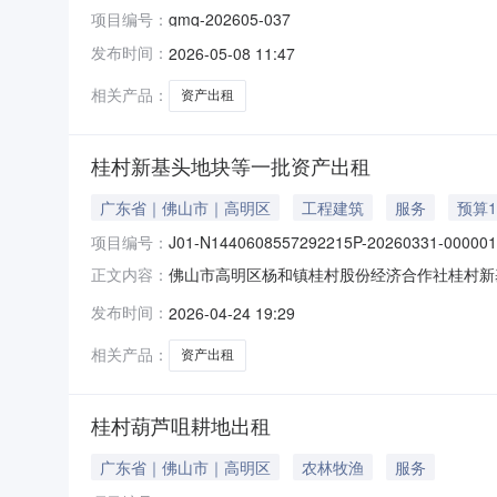
项目编号：
gmq-202605-037
发布时间：
2026-05-08 11:47
相关产品：
资产出租
桂村新基头地块等一批资产出租
广东省｜佛山市｜高明区
工程建筑
服务
预算1
项目编号：
J01-N1440608557292215P-20260331-000001
佛山市高明区杨和镇桂村股份经济合作社桂村新基
正文内容：
村新基头地块等一批资产出租项目省平台交易编号：J01-N
发布时间：
2026-04-24 19:29
名。2.本交易公告是交易服务机构接受本项目
相关产品：
资产出租
桂村葫芦咀耕地出租
广东省｜佛山市｜高明区
农林牧渔
服务