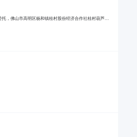
经委托，佛山市高明区杨和镇桂村股份经济合作社桂村葫芦咀
合同签订备案，现将本次交易成交公告如下：项目名称：佛山市高
-8交易编号：gmq-202601-