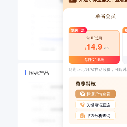
单省会员
限购一次
首月试用
14.9
¥39
¥
每日仅0.48元
到期29元/月/省自动续费，可随
招标产品
标讯详情查看
关键电话直连
甲方分析查询