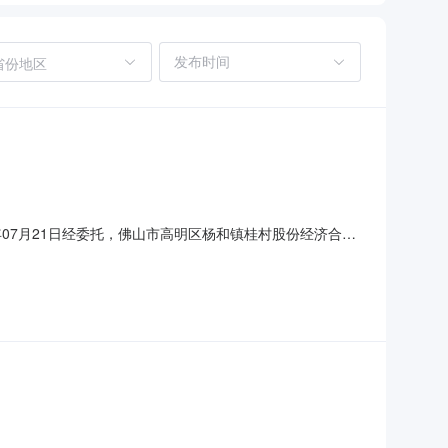
省份地区
07月21日经委托，佛山市高明区杨和镇桂村股份经济合作
交易模式组织交易，现将本次交易结果公示如下：项目名称：佛山
：佛山市高明区杨和镇桂村股份经济合作社成交人：佛山市河丰