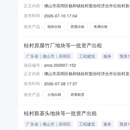
佛山市高明区杨和镇桂村股份经济合作社桂村新基
正文内容：
村新基头地块等一批资产出租项目省平台交易编号：J01-N
发布时间：
2026-07-10 17:04
名。2.本交易公告是交易服务机构接受本项目
相关产品：
地块出租
房屋出租
鱼塘出租
桂村原腐竹厂地块等一批资产出租
广东省｜佛山市｜高明区
工程建筑
服务
预算1
项目编号：
gmq-202607-152
佛山市高明区杨和镇桂村股份经济合作社桂村原腐
正文内容：
作社桂村原腐竹厂地块等一批资产出租项目交易编号
发布时间：
2026-07-08 17:37
交易。公开协商，按照“不低于底价、综合评价
人提供，由项目权属人
相关产品：
土地出租
房屋租赁
桂村新基头地块等一批资产出租
广东省｜佛山市｜高明区
工程建筑
服务
预算1