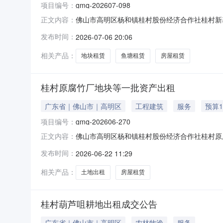
项目编号：
gmq-202607-098
佛山市高明区杨和镇桂村股份经济合作社桂村新基
正文内容：
村新基头地块等一批资产出租项目省平台交易编号：J01-N
发布时间：
2026-07-06 20:06
名。2.本交易公告是交易服务机构接受本项目
相关产品：
地块租赁
鱼塘租赁
房屋租赁
桂村原腐竹厂地块等一批资产出租
广东省｜佛山市｜高明区
工程建筑
服务
预算1
项目编号：
gmq-202606-270
佛山市高明区杨和镇桂村股份经济合作社桂村原腐
正文内容：
作社桂村原腐竹厂地块等一批资产出租项目交易编号
发布时间：
2026-06-22 11:29
交易。公开协商，按照“不低于底价、综合评价
人提供，由项目权属人
相关产品：
土地出租
房屋租赁
桂村葫芦咀耕地出租成交公告
广东省｜佛山市｜高明区
农林牧渔
服务