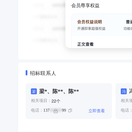
会员尊享权益
招标联系人
梁*、陈**、陈**
梁
冯
个
22
相关项目：
相关
立即查看
电话：
137
99
电话
******