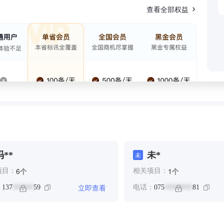
查看全部权益
冯**
未*
未
个
个
6
1
项目：
相关项目：
立即查看
：
137
59
电话：
075
81
******
********