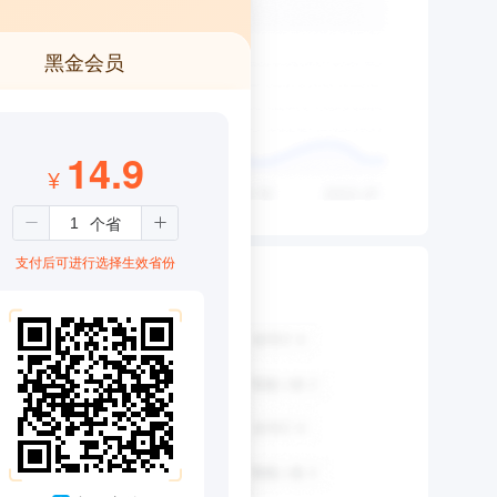
黑金会员
14.9
¥
支付后可进行选择生效省份