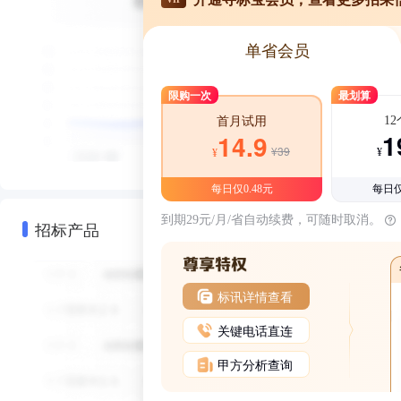
单省会员
限购一次
最划算
1
首月试用
1
14.9
¥39
¥
¥
每日仅0.48元
每日仅
到期29元/月/省自动续费，可随时取消。
招标产品
标讯详情查看
关键电话直连
甲方分析查询