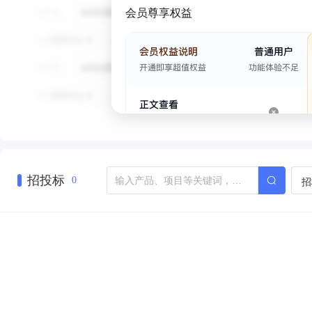
会员尊享权益
招投标
招
0