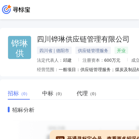
四川铧琳供应链管理有限公司
铧琳
供
四川省 | 德阳市
供应链管理服务
开业
法定代表人：
邱建
注册资本：
600万元
成
经营范围：
招标
中标
代理
（0）
（0）
（0）
招标分析
开通寻标宝会员，查看更多招采
VIP