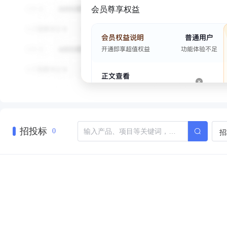
会员尊享权益
招投标
招
0