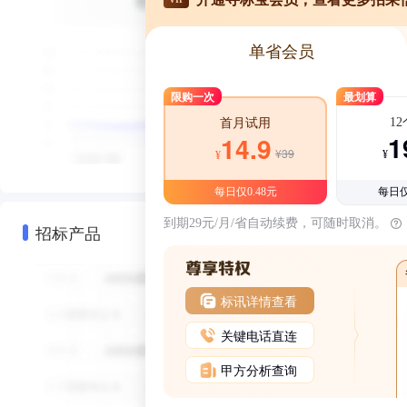
单省会员
限购一次
最划算
1
首月试用
1
14.9
¥39
¥
¥
每日仅0.48元
每日仅
到期29元/月/省自动续费，可随时取消。
招标产品
标讯详情查看
关键电话直连
甲方分析查询