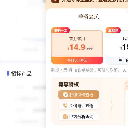
单省会员
限购一次
最划算
1
首月试用
1
14.9
¥39
¥
¥
每日仅0.48元
每日仅
到期29元/月/省自动续费，可随时取消。
招标产品
标讯详情查看
关键电话直连
甲方分析查询