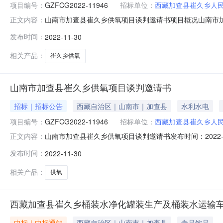
项目编号：
GZFCG2022-11946
招标单位：
西藏加查县崔久乡人
山南市加查县崔久乡供氧项目谈判邀请书项目概况山南市加查县
正文内容：
获取采购文件，并于2022年12月08日15时30分前递交
发布时间：
2022-11-30
算金额：1806240.00最高限价（如有）：18062
相关产品：
崔久乡供氧
山南市加查县崔久乡供氧项目谈判邀请书
招标｜招标公告
西藏自治区｜山南市｜加查县
水利水电
项目编号：
GZFCG2022-11946
招标单位：
西藏加查县崔久乡人
山南市加查县崔久乡供氧项目谈判邀请书发布时间：2022
正文内容：
过西藏自治区公共资源交易网登录，网址：ggzy.xizang.
发布时间：
2022-11-30
11946项目名称：山南市加查县崔久乡供氧项目采购方式：竞
相关产品：
供氧
西藏加查县崔久乡桶装水净化罐装生产及桶装水运输
中标｜中标通知
西藏自治区｜山南市｜加查县
食品饮品