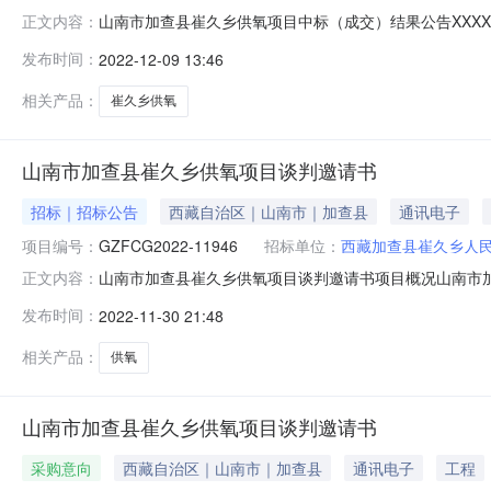
山南市加查县崔久乡供氧项目中标（成交）结果公告XXXXX
正文内容：
久乡供氧项目三、中标（成交）信息标包名称：山南市加
发布时间：
2022-12-09 13:46
栋二楼2113室中标价（元）：1775000.00四、
品牌（如有）：详
相关产品：
崔久乡供氧
山南市加查县崔久乡供氧项目谈判邀请书
招标｜招标公告
西藏自治区｜山南市｜加查县
通讯电子
项目编号：
GZFCG2022-11946
招标单位：
西藏加查县崔久乡人
山南市加查县崔久乡供氧项目谈判邀请书项目概况山南市加查县
正文内容：
获取采购文件，并于2022年12月08日15时30分前递交
发布时间：
2022-11-30 21:48
算金额：1806240.00最高限价（如有）：18062
相关产品：
供氧
山南市加查县崔久乡供氧项目谈判邀请书
采购意向
西藏自治区｜山南市｜加查县
通讯电子
工程