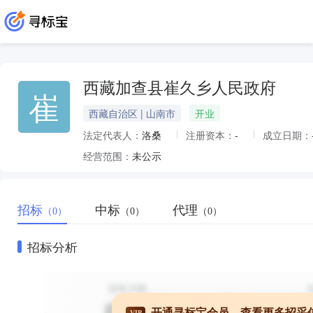
西藏加查县崔久乡人民政府
崔
西藏自治区 | 山南市
开业
法定代表人：
洛桑
注册资本：
-
成立日期：
经营范围：
未公示
招标
中标
代理
（0）
（0）
（0）
招标分析
开通寻标宝会员，查看更多招采
VIP