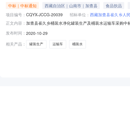
中标｜中标通知
西藏自治区｜山南市｜加查县
食品饮品
项目编号：
CQYX-JCCG-20039
招标单位：
西藏加查县崔久乡人
加查县崔久乡桶装水净化罐装生产及桶装水运输车采购中标公
正文内容：
鑫工程项目管理有限公司招标地区：西藏自治区招标产品：
发布时间：
2020-10-29
JCCG-20039。评标工作已结束，根据评审结果，现公
时间：20
相关产品：
罐装生产
运输车
桶装水
NEW
HOT
5折起