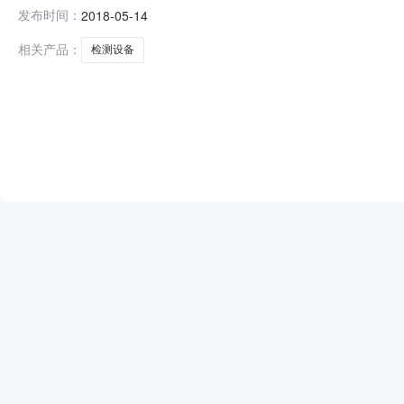
评审意见，并经采购人确认，现将中标结果公布如下：一、投
发布时间：
2018-05-14
格2深圳市辉鸿达实验设备仪器有限公司￥793,090.00
相关产品：
检测设备