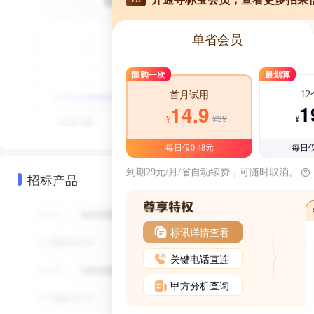
单省会员
限购一次
最划算
1
首月试用
1
14.9
¥39
¥
¥
每日仅0.48元
每日仅
到期29元/月/省自动续费，可随时取消。
招标产品
标讯详情查看
关键电话直连
甲方分析查询