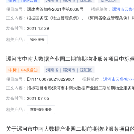
项目编号：
漯建房管物备2021字第0038号
招标单位：
漯河市云鲁
根据国务院《物业管理条例》、《河南省物业管理条例》
正文内容：
的委托，就漯河市中南大数据产业园二期前期物业服务项目二
发布时间：
2021-12-29
名称：漯河市中南大数据产业园二期前期物业服务项目二次3.
2.49，建筑
相关产品：
物业服务
漯河市中南大数据产业园二期前期物业服务项目中标
中标｜中标通知
河南省｜漯河市｜源汇区
项目编号：
E4111000760210229001
招标单位：
漯河市云鲁实业
招标项目名称漯河市中南大数据产业园二期前期物业服务项
正文内容：
河市云鲁实业有限公司招标项目建立时间2021-06-09
发布时间：
2021-07-05
大数据产业园二期前期物业服务；项目总占地面积32545.26
相关产品：
前期物业服务
关于漯河市中南大数据产业园二期前期物业服务项目