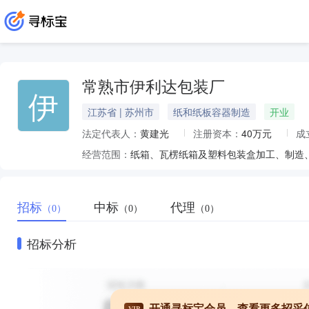
常熟市伊利达包装厂
伊
江苏省 | 苏州市
纸和纸板容器制造
开业
法定代表人：
黄建光
注册资本：
40万元
成
经营范围：
纸箱、瓦楞纸箱及塑料包装盒加工、制造
招标
中标
代理
（0）
（0）
（0）
招标分析
开通寻标宝会员，查看更多招采
VIP