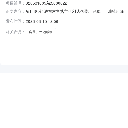
项目编号：
320581005A23080022
项目图片1浒东村常熟市伊利达包装厂房屋、土地续租项目编号：
正文内容：
（街道）:碧溪街道村（社区）:浒东村组别：登记日期：2
发布时间：
2023-08-15 12:56
0.54亩项目描述：浒东村常熟市伊利达包装厂房屋、土
村土地
相关产品：
房屋、土地续租
NEW
HOT
5折起