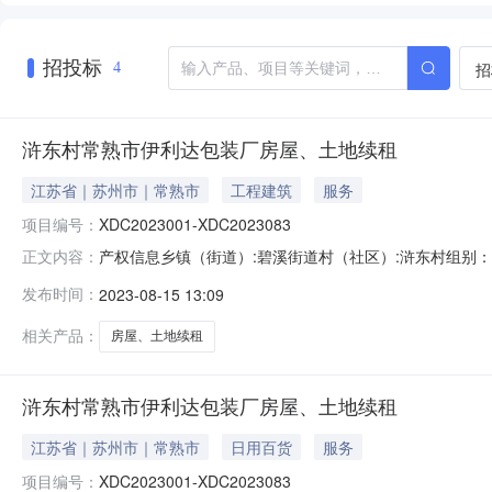
招投标
招
4
浒东村常熟市伊利达包装厂房屋、土地续租
江苏省｜苏州市｜常熟市
工程建筑
服务
项目编号：
XDC2023001-XDC2023083
产权信息乡镇（街道）:碧溪街道村（社区）:浒东村组别：
正文内容：
交易面积：0.54亩项目描述：浒东村常熟市伊利达包装
发布时间：
2023-08-15 13:09
型：集体农村土地承包经营权证名称：农村土地承包经营权是否
片20230
相关产品：
房屋、土地续租
浒东村常熟市伊利达包装厂房屋、土地续租
江苏省｜苏州市｜常熟市
日用百货
服务
项目编号：
XDC2023001-XDC2023083