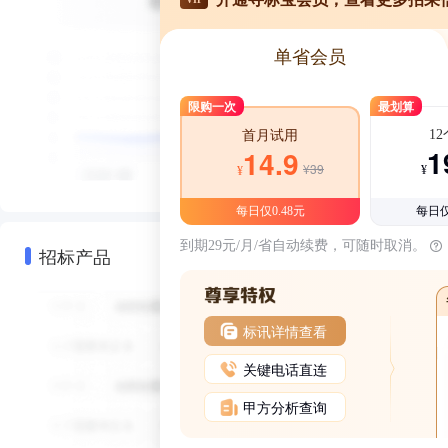
单省会员
限购一次
最划算
1
首月试用
1
14.9
¥39
¥
¥
每日仅0.48元
每日仅
到期29元/月/省自动续费，可随时取消。
招标产品
标讯详情查看
关键电话直连
甲方分析查询