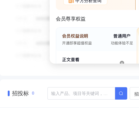
甲方分析查询
会员尊享权益
招投标
招
0