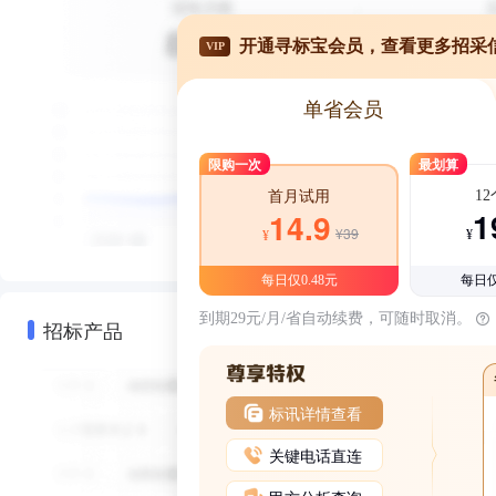
开通寻标宝会员，查看更多招采
VIP
单省会员
限购一次
最划算
1
首月试用
1
14.9
¥39
¥
¥
每日仅0.48元
每日仅
到期29元/月/省自动续费，可随时取消。
招标产品
标讯详情查看
关键电话直连