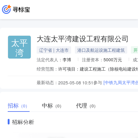
大连太平湾建设工程有限公司
太平
湾
辽宁省 | 大连市
港口及航运设施工程建筑
开
法定代表人：
李博
注册资本：
5000万元
成
经营范围：
最新动态：
参与
[中铁九局太平湾
2025-05-08 10:51
招标
中标
代理
（0）
（0）
（0）
招标分析