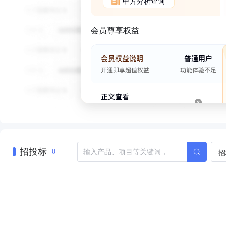
甲方分析查询
会员尊享权益
招投标
招
0