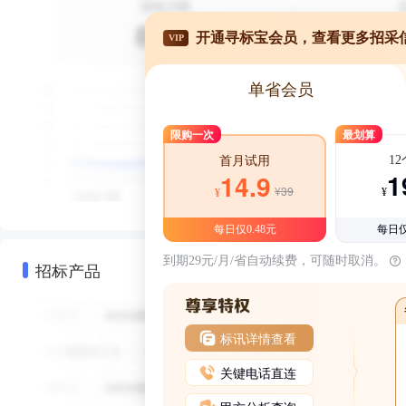
开通寻标宝会员，查看更多招采
VIP
单省会员
限购一次
最划算
1
首月试用
1
14.9
¥39
¥
¥
每日仅0.48元
每日仅
到期29元/月/省自动续费，可随时取消。
招标产品
标讯详情查看
关键电话直连