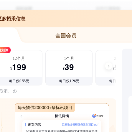
更多招采信息
全国会员
最划算
12个月
1个月
3个月
199
39
99
¥
¥
¥
每日仅0.55元
每日仅1.26元
每日仅1.08元
时取消。