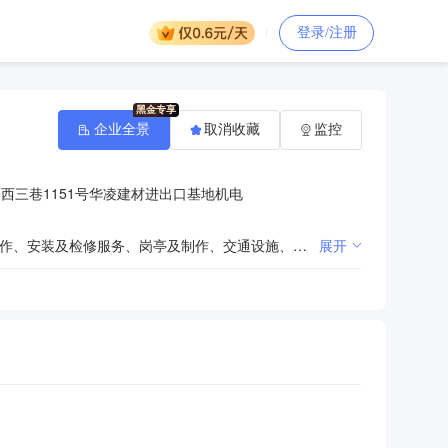
登录/注册
企业全景
取消收藏
监控
西三巷1151号华凌建材进出口基地机电
销售：岗亭材料、铁艺术、围栏、车棚、旗杆及制作、移动卫生间及制作、环保公厕及制作、集成房屋制作、安装及检修服务、岗亭及制作、交通设施、安防设施、环保设施、停车场系统设备、监控设备、全高闸制作、围栏、防护栏制作、防盗门、防盗网、垃圾箱、广告牌、不锈钢制品、铁艺制品、型材制品、钢结构设施（依法须经批准的项目，经相关部门批准后方可开展经营活动）
展开