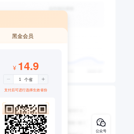
黑金会员
14.9
¥
支付后可进行选择生效省份
公众号