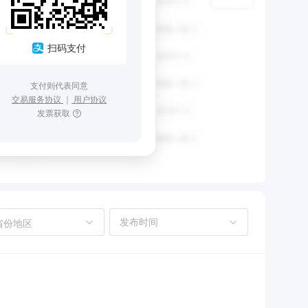
扫码支付
支付则代表同意
交易服务协议
｜
用户协议
发票获取
省份地区