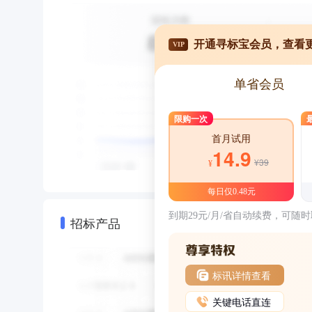
开通寻标宝会员，查看
VIP
单省会员
限购一次
首月试用
14.9
¥39
¥
每日仅0.48元
到期29元/月/省自动续费，可随
招标产品
标讯详情查看
关键电话直连